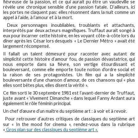
fiévreuse de la passion, et ce qui aurait pu être un vaudeville se
révèle une chronique sensible d’une passion fatale. D’ailleurs, ici
les portes ne claquent pas: elles résonnent dans la nuit comme un
appel à l’aide, à l’amour et à la mort.
Deux personnages inoubliables, troublants et attachants,
interprétés par deux acteurs magnifiques. Truffaut aurait songé à
eux pour incarner cette histoire, en les voyant côte-à-côte lors du
dîner après les César lors desquels « Le Dernier Métro » avait été
largement récompensé.
Il fallait un talent démesuré pour raconter avec autant de
simplicité cette histoire d’amour fou, de passion dévastatrice, qui
nous emporte dans sa fièvre, son vertige étourdissant et
bouleversant, comme elle emporte toute notion d'ordre social et
la raison de ses protagonistes. Un film qui a la simplicité
bouleversante d’une chanson d’amour, de ces chansons qui « plus
elles sont bêtes plus, elles disent la vérité ».
Ce film sorti le 30 septembre 1981 est l’avant-dernier de Truffaut,
juste avant « Vivement Dimanche » dans lequel Fanny Ardant aura
également le rôle féminin principal.
Un chef d’œuvre d’un maître du septième art : à voir et à revoir.
Pour retrouver d’autres critiques de classiques du septième art
sur « In the mood for cinema », rendez-vous dans la rubrique
«
Gros plan sur des classiques du septième art ».