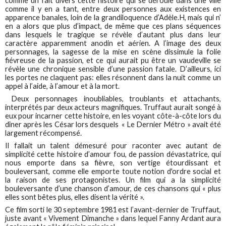
comme un fait divers cette histoire qui se déroule dans une ville
comme il y en a tant, entre deux personnes aux existences en
apparence banales, loin de la grandiloquence d’Adèle.H, mais qui n’
en a alors que plus d’impact, de même que ces plans séquences
dans lesquels le tragique se révèle d’autant plus dans leur
caractère apparemment anodin et aérien. A l’image des deux
personnages, la sagesse de la mise en scène dissimule la folie
fiévreuse de la passion, et ce qui aurait pu être un vaudeville se
révèle une chronique sensible d’une passion fatale. D’ailleurs, ici
les portes ne claquent pas: elles résonnent dans la nuit comme un
appel à l’aide, à l’amour et à la mort.
Deux personnages inoubliables, troublants et attachants,
interprétés par deux acteurs magnifiques. Truffaut aurait songé à
eux pour incarner cette histoire, en les voyant côte-à-côte lors du
dîner après les César lors desquels « Le Dernier Métro » avait été
largement récompensé.
Il fallait un talent démesuré pour raconter avec autant de
simplicité cette histoire d’amour fou, de passion dévastatrice, qui
nous emporte dans sa fièvre, son vertige étourdissant et
bouleversant, comme elle emporte toute notion d'ordre social et
la raison de ses protagonistes. Un film qui a la simplicité
bouleversante d’une chanson d’amour, de ces chansons qui « plus
elles sont bêtes plus, elles disent la vérité ».
Ce film sorti le 30 septembre 1981 est l’avant-dernier de Truffaut,
juste avant « Vivement Dimanche » dans lequel Fanny Ardant aura