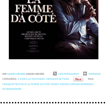
PAR
SANDRA MÉZIÈRE
SANDRA MÉZIÈRE
LIEN PERMANENT
IMPRIMER
CATÉGORIES :
A VOIR A LA TELEVISION : CRITIQUES DE FILMS
TAGS :
FRANÇOIS TRUFFAUT
,
LA FEMME D'À CÔTÉ
,
FANNY ARDANT
,
GÉRARD DEPARDIEU
0
COMMENTAIRE