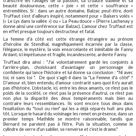
transcrire les ravages de la passion, sa cruauté sublime et sa
beauté douloureuse, cette « joie » et cette « souffrance »
entremêlées. Si : dans un autre domaine, Balzac peut-être, dont
Truffaut s’est d’ailleurs inspiré, notamment pour « Baisers volés »
(« Le Lys dans la vallée ») ou « La Peau douce » (Pierre Lachenay y
donne ainsi une conférence sur Balzac). L’amour chez Truffaut est
en effet presque toujours destructeur et fatal.
La femme d’à côté est cette étrange étrangère au prénom
d’héroïne de Stendhal, magnifiquement incarnée par la classe,
l’élégance, le mystère, la voix ensorcelante et inimitable de Fanny
Ardant, ici impétueuse et fragile, incandescente, ardente Fanny.
Truffaut dira ainsi : "J'ai volontairement gardé les conjoints à
l'arrière-plan, choisissant d'avantager un personnage de
confidente qui lance l'histoire et lui donne sa conclusion : "Ni avec
toi, ni sans toi ". De quoi s'agit-il dans la "La Femme d'à côté" ?
D'amour et, bien entendu, d'amour contrarié sans quoi il n'y aurait
pas d'histoire. L'obstacle, ici, entre les deux amants, ce n'est pas le
poids de la société, ce n'est pas la présence d'autrui, ce n'est pas
non plus la disparité des deux tempéraments mais bien au
contraire leurs ressemblances.
Ils sont encore tous deux dans
l'exaltation du "tout ou rien" qui les a déjà séparés huit ans plus
tôt. Lorsque le hasard du voisinage les remet en présence, dans un
premier temps Mathilde se montre raisonnable, tandis que
Bernard ne parvient pas à l'être. Puis la situation, comme le
cylindre de verre d'un sablier, se renverse et c'est le drame."