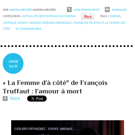
PAR
SANDRA MÉZIÈRE
SANDRA MÉZIÈRE
LIEN PERMANENT
IMPRIMER
CATÉGORIES :
ACTUALITÉ DES FESTIVALS DE CINÉMA
TAGS :
CINÉMA
,
CRITIQUE
,
FANNY ARDANT
,
GÉRARD DEPARDIEU
,
FRANÇOIS TRUFFAUT
,
LA FEMME D'À
CÔTÉ
2
COMMENTAIRES
2008
12/11
« La Femme d’à côté" de François
Truffaut : l’amour à mort
Share