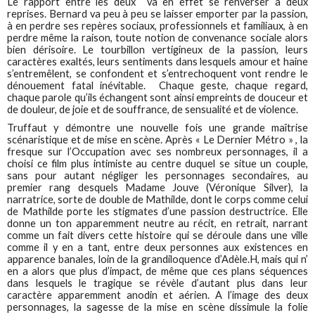
Le rapport entre les deux va en effet se renverser à deux
reprises. Bernard va peu à peu se laisser emporter par la passion,
à en perdre ses repères sociaux, professionnels et familiaux, à en
perdre même la raison, toute notion de convenance sociale alors
bien dérisoire. Le tourbillon vertigineux de la passion, leurs
caractères exaltés, leurs sentiments dans lesquels amour et haine
s’entremêlent, se confondent et s’entrechoquent vont rendre le
dénouement fatal inévitable. Chaque geste, chaque regard,
chaque parole qu’ils échangent sont ainsi empreints de douceur et
de douleur, de joie et de souffrance, de sensualité et de violence.
Truffaut y démontre une nouvelle fois une grande maîtrise
scénaristique et de mise en scène. Après « Le Dernier Métro » , la
fresque sur l’Occupation avec ses nombreux personnages, il a
choisi ce film plus intimiste au centre duquel se situe un couple,
sans pour autant négliger les personnages secondaires, au
premier rang desquels Madame Jouve (Véronique Silver), la
narratrice, sorte de double de Mathilde, dont le corps comme celui
de Mathilde porte les stigmates d’une passion destructrice. Elle
donne un ton apparemment neutre au récit, en retrait, narrant
comme un fait divers cette histoire qui se déroule dans une ville
comme il y en a tant, entre deux personnes aux existences en
apparence banales, loin de la grandiloquence d’Adèle.H, mais qui n’
en a alors que plus d’impact, de même que ces plans séquences
dans lesquels le tragique se révèle d’autant plus dans leur
caractère apparemment anodin et aérien. A l’image des deux
personnages, la sagesse de la mise en scène dissimule la folie