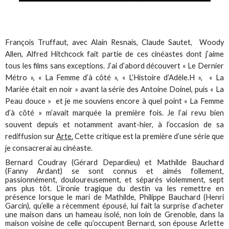
François Truffaut, avec Alain Resnais, Claude Sautet, Woody
Allen, Alfred Hitchcock fait partie de ces cinéastes dont j’aime
tous les films sans exceptions. J’ai d’abord découvert « Le Dernier
Métro », « La Femme d’à côté », « L’Histoire d’Adèle.H », « La
Mariée était en noir » avant la série des Antoine Doinel, puis « La
Peau douce » et je me souviens encore à quel point « La Femme
d’à côté » m’avait marquée la première fois. Je l’ai revu bien
souvent depuis et notamment avant-hier, à l’occasion de sa
rediffusion sur
Arte.
Cette critique est la première d’une série que
je consacrerai au cinéaste.
Bernard Coudray (Gérard Depardieu) et Mathilde Bauchard
(Fanny Ardant) se sont connus et aimés follement,
passionnément, douloureusement, et séparés violemment, sept
ans plus tôt. L’ironie tragique du destin va les remettre en
présence lorsque le mari de Mathilde, Philippe Bauchard (Henri
Garcin), qu’elle a récemment épousé, lui fait la surprise d’acheter
une maison dans un hameau isolé, non loin de Grenoble, dans la
maison voisine de celle qu’occupent Bernard, son épouse Arlette