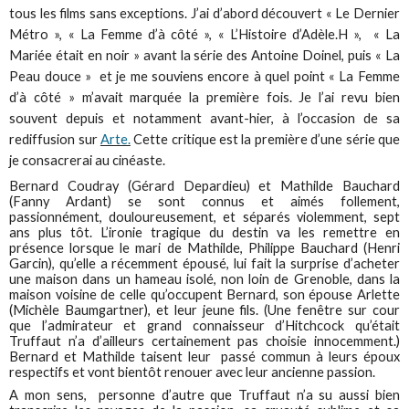
tous les films sans exceptions. J’ai d’abord découvert « Le Dernier
Métro », « La Femme d’à côté », « L’Histoire d’Adèle.H », « La
Mariée était en noir » avant la série des Antoine Doinel, puis « La
Peau douce » et je me souviens encore à quel point « La Femme
d’à côté » m’avait marquée la première fois. Je l’ai revu bien
souvent depuis et notamment avant-hier, à l’occasion de sa
rediffusion sur
Arte.
Cette critique est la première d’une série que
je consacrerai au cinéaste.
Bernard Coudray (Gérard Depardieu) et Mathilde Bauchard
(Fanny Ardant) se sont connus et aimés follement,
passionnément, douloureusement, et séparés violemment, sept
ans plus tôt. L’ironie tragique du destin va les remettre en
présence lorsque le mari de Mathilde, Philippe Bauchard (Henri
Garcin), qu’elle a récemment épousé, lui fait la surprise d’acheter
une maison dans un hameau isolé, non loin de Grenoble, dans la
maison voisine de celle qu’occupent Bernard, son épouse Arlette
(Michèle Baumgartner), et leur jeune fils. (Une fenêtre sur cour
que l’admirateur et grand connaisseur d’Hitchcock qu’était
Truffaut n’a d’ailleurs certainement pas choisie innocemment.)
Bernard et Mathilde taisent leur passé commun à leurs époux
respectifs et vont bientôt renouer avec leur ancienne passion.
A mon sens, personne d’autre que Truffaut n’a su aussi bien