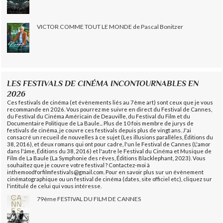
VICTOR COMME TOUT LE MONDE de Pascal Bonitzer
LES FESTIVALS DE CINÉMA INCONTOURNABLES EN
2026
Ces festivals de cinéma (et évènements liés au 7ème art) sont ceux que je vous
recommande en 2026. Vous pourrez me suivre en direct du Festival de Cannes,
du Festival du Cinéma Américain de Deauville, du Festival du Film et du
Documentaire Politique de La Baule... Plus de 10 fois membre de jurys de
festivals de cinéma, je couvre ces festivals depuis plus de vingt ans. J'ai
consacré un recueil de nouvelles à ce sujet (Les illusions parallèles, Éditions du
38, 2016), et deux romans qui ont pour cadre, l'un le Festival de Cannes (L'amor
dans l'âme, Éditions du 38, 2016) et l'autre le Festival du Cinéma et Musique de
Film de La Baule (La Symphonie des rêves, Éditions Blacklephant, 2023). Vous
souhaitez que je couvre votre festival ? Contactez-moi à
inthemoodforfilmfestivals@gmail.com. Pour en savoir plus sur un évènement
cinématographique ou un festival de cinéma (dates, site officiel etc), cliquez sur
l'intitulé de celui qui vous intéresse.
79ème FESTIVAL DU FILM DE CANNES