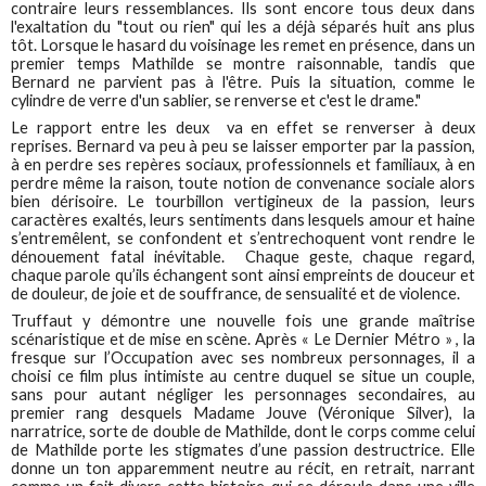
contraire leurs ressemblances.
Ils sont encore tous deux dans
l'exaltation du "tout ou rien" qui les a déjà séparés huit ans plus
tôt. Lorsque le hasard du voisinage les remet en présence, dans un
premier temps Mathilde se montre raisonnable, tandis que
Bernard ne parvient pas à l'être. Puis la situation, comme le
cylindre de verre d'un sablier, se renverse et c'est le drame."
Le rapport entre les deux va en effet se renverser à deux
reprises. Bernard va peu à peu se laisser emporter par la passion,
à en perdre ses repères sociaux, professionnels et familiaux, à en
perdre même la raison, toute notion de convenance sociale alors
bien dérisoire. Le tourbillon vertigineux de la passion, leurs
caractères exaltés, leurs sentiments dans lesquels amour et haine
s’entremêlent, se confondent et s’entrechoquent vont rendre le
dénouement fatal inévitable. Chaque geste, chaque regard,
chaque parole qu’ils échangent sont ainsi empreints de douceur et
de douleur, de joie et de souffrance, de sensualité et de violence.
Truffaut y démontre une nouvelle fois une grande maîtrise
scénaristique et de mise en scène. Après « Le Dernier Métro » , la
fresque sur l’Occupation avec ses nombreux personnages, il a
choisi ce film plus intimiste au centre duquel se situe un couple,
sans pour autant négliger les personnages secondaires, au
premier rang desquels Madame Jouve (Véronique Silver), la
narratrice, sorte de double de Mathilde, dont le corps comme celui
de Mathilde porte les stigmates d’une passion destructrice. Elle
donne un ton apparemment neutre au récit, en retrait, narrant