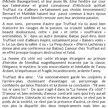
(Michèle Baumgartner), et leur jeune fils. (Une fenêtre sur cour
que l’admirateur et grand connaisseur d’Hitchcock qu’était
Truffaut n’a d’ailleurs certainement pas choisie innocemment.)
Bernard et Mathilde taisent leur passé commun à leurs époux
respectifs et vont bientôt renouer avec leur ancienne passion.
A mon sens, personne d’autre que Truffaut n’a su aussi bien
transcrire les ravages de la passion, sa cruauté sublime et sa
beauté douloureuse, cette « joie » et cette « souffrance »
entremêlées. Si : dans un autre domaine, Balzac peut-être, dont
Truffaut s’est d’ailleurs inspiré, notamment pour « Baisers volés »
(« Le Lys dans la vallée ») ou « La Peau douce » (Pierre Lachenay y
donne ainsi une conférence sur Balzac). L’amour chez Truffaut est
en effet presque toujours destructeur et fatal.
La femme d’à côté est cette étrange étrangère au prénom
d’héroïne de Stendhal, magnifiquement incarnée par la classe,
l’élégance, le mystère, la voix ensorcelante et inimitable de Fanny
Ardant, ici impétueuse et fragile, incandescente, ardente Fanny.
Truffaut dira ainsi : "J'ai volontairement gardé les conjoints à
l'arrière-plan, choisissant d'avantager un personnage de
confidente qui lance l'histoire et lui donne sa conclusion : "Ni avec
toi, ni sans toi ". De quoi s'agit-il dans la "La Femme d'à côté" ?
D'amour et, bien entendu, d'amour contrarié sans quoi il n'y aurait
pas d'histoire. L'obstacle, ici, entre les deux amants, ce n'est pas le
poids de la société, ce n'est pas la présence d'autrui, ce n'est pas
non plus la disparité des deux tempéraments mais bien au