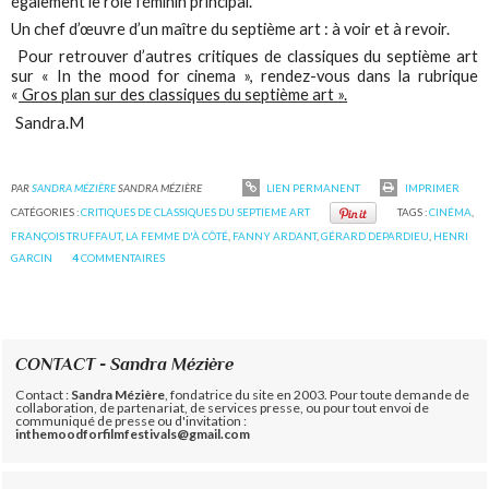
également le rôle féminin principal.
Un chef d’œuvre d’un maître du septième art : à voir et à revoir.
Pour retrouver d’autres critiques de classiques du septième art
sur « In the mood for cinema », rendez-vous dans la rubrique
«
Gros plan sur des classiques du septième art ».
Sandra.M
PAR
SANDRA MÉZIÈRE
SANDRA MÉZIÈRE
LIEN PERMANENT
IMPRIMER
CATÉGORIES :
CRITIQUES DE CLASSIQUES DU SEPTIEME ART
TAGS :
CINÉMA
,
FRANÇOIS TRUFFAUT
,
LA FEMME D'À CÔTÉ
,
FANNY ARDANT
,
GÉRARD DEPARDIEU
,
HENRI
GARCIN
4
COMMENTAIRES
CONTACT - Sandra Mézière
Contact :
Sandra Mézière
, fondatrice du site en 2003. Pour toute demande de
collaboration, de partenariat, de services presse, ou pour tout envoi de
communiqué de presse ou d'invitation :
inthemoodforfilmfestivals@gmail.com