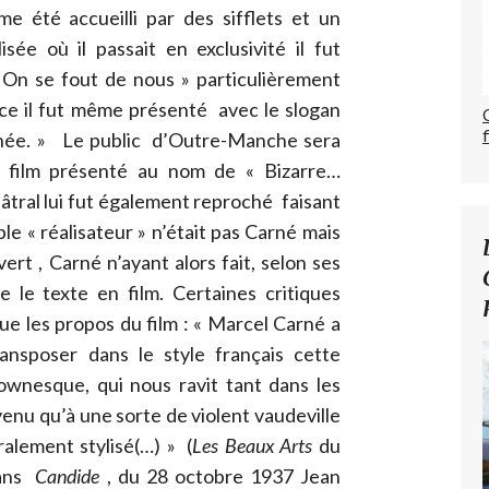
e été accueilli par des sifflets et un
sée où il passait en exclusivité il fut
 « On se fout de nous » particulièrement
e il fut même présenté avec le slogan
l’année. » Le public d’Outre-Manche sera
u film présenté au nom de « Bizarre…
éâtral lui fut également reproché faisant
ble « réalisateur » n’était pas Carné mais
rt , Carné n’ayant alors fait, selon ses
e le texte en film. Certaines critiques
ue les propos du film : « Marcel Carné a
transposer dans le style français cette
lownesque, qui nous ravit tant dans les
rvenu qu’à une sorte de violent vaudeville
ralement stylisé(…) » (
Les Beaux Arts
du
ans
Candide
, du 28 octobre 1937 Jean