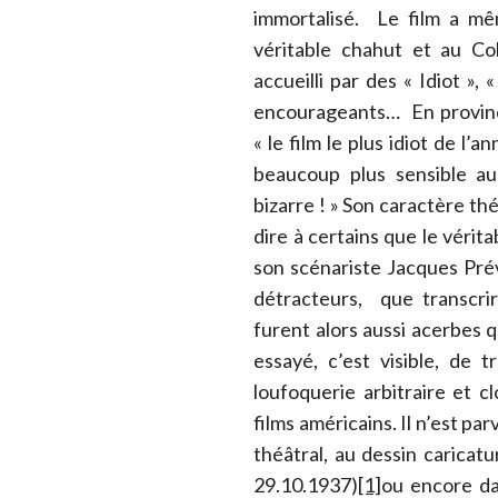
immortalisé. Le film a mêm
véritable chahut et au Coli
accueilli par des « Idiot »,
encourageants… En provinc
« le film le plus idiot de 
beaucoup plus sensible a
bizarre ! » Son caractère th
dire à certains que le vérita
son scénariste Jacques Préve
détracteurs, que transcrir
furent alors aussi acerbes q
essayé, c’est visible, de 
loufoquerie arbitraire et c
films américains. Il n’est pa
théâtral, au dessin caricatu
29.10.1937)
[1]
ou encore d