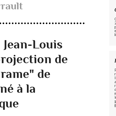
rrault
 Jean-Louis
projection de
drame" de
né à la
que