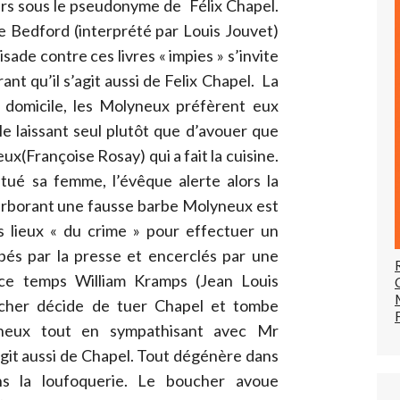
ers sous le pseudonyme de Félix Chapel.
e Bedford (interprété par Louis Jouvet)
isade contre ces livres « impies » s’invite
nt qu’il s’agit aussi de Felix Chapel. La
e domicile, les Molyneux préfèrent eux
 le laissant seul plutôt que d’avouer que
(Françoise Rosay) qui a fait la cuisine.
ué sa femme, l’évêque alerte alors la
 arborant une fausse barbe Molyneux est
es lieux « du crime » pour effectuer un
upés par la presse et encerclés par une
 ce temps William Kramps (Jean Louis
oucher décide de tuer Chapel et tombe
eux tout en sympathisant avec Mr
agit aussi de Chapel. Tout dégénère dans
ns la loufoquerie. Le boucher avoue