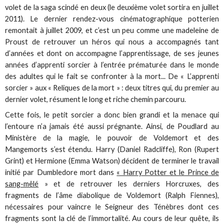
volet de la saga scindé en deux (le deuxième volet sortira en juillet
2011). Le dernier rendez-vous cinématographique potterien
remontait à juillet 2009, et c’est un peu comme une madeleine de
Proust de retrouver un héros qui nous a accompagnés tant
d’années et dont on accompagne l’apprentissage, de ses jeunes
années d’apprenti sorcier à l’entrée prématurée dans le monde
des adultes qui le fait se confronter à la mort... De « L’apprenti
sorcier » aux « Reliques de la mort » : deux titres qui, du premier au
dernier volet, résument le long et riche chemin parcouru.
Cette fois, le petit sorcier a donc bien grandi et la menace qui
l’entoure n’a jamais été aussi prégnante. Ainsi, de Poudlard au
Ministère de la magie, le pouvoir de Voldemort et des
Mangemorts s’est étendu. Harry (Daniel Radcliffe), Ron (Rupert
Grint) et Hermione (Emma Watson) décident de terminer le travail
initié par Dumbledore mort dans
« Harry Potter et le Prince de
sang-mêlé
» et de retrouver les derniers Horcruxes, des
fragments de l’âme diabolique de Voldemort (Ralph Fiennes),
nécessaires pour vaincre le Seigneur des Ténèbres dont ces
fragments sont la clé de l’immortalité. Au cours de leur quête, ils