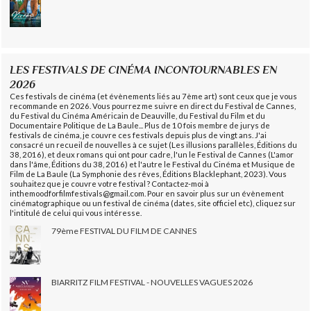
LES FESTIVALS DE CINÉMA INCONTOURNABLES EN
2026
Ces festivals de cinéma (et évènements liés au 7ème art) sont ceux que je vous
recommande en 2026. Vous pourrez me suivre en direct du Festival de Cannes,
du Festival du Cinéma Américain de Deauville, du Festival du Film et du
Documentaire Politique de La Baule... Plus de 10 fois membre de jurys de
festivals de cinéma, je couvre ces festivals depuis plus de vingt ans. J'ai
consacré un recueil de nouvelles à ce sujet (Les illusions parallèles, Éditions du
38, 2016), et deux romans qui ont pour cadre, l'un le Festival de Cannes (L'amor
dans l'âme, Éditions du 38, 2016) et l'autre le Festival du Cinéma et Musique de
Film de La Baule (La Symphonie des rêves, Éditions Blacklephant, 2023). Vous
souhaitez que je couvre votre festival ? Contactez-moi à
inthemoodforfilmfestivals@gmail.com. Pour en savoir plus sur un évènement
cinématographique ou un festival de cinéma (dates, site officiel etc), cliquez sur
l'intitulé de celui qui vous intéresse.
79ème FESTIVAL DU FILM DE CANNES
BIARRITZ FILM FESTIVAL - NOUVELLES VAGUES 2026