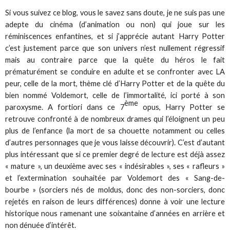
Si vous suivez ce blog, vous le savez sans doute, je ne suis pas une
adepte du cinéma (d’animation ou non) qui joue sur les
réminiscences enfantines, et si j’apprécie autant Harry Potter
c’est justement parce que son univers n’est nullement régressif
mais au contraire parce que la quête du héros le fait
prématurément se conduire en adulte et se confronter avec LA
peur, celle de la mort, thème clé d’Harry Potter et de la quête du
bien nommé Voldemort, celle de l’immortalité, ici porté à son
ème
paroxysme. A fortiori dans ce 7
opus, Harry Potter se
retrouve confronté à de nombreux drames qui l’éloignent un peu
plus de l’enfance (la mort de sa chouette notamment ou celles
d’autres personnages que je vous laisse découvrir). C’est d’autant
plus intéressant que si ce premier degré de lecture est déjà assez
« mature », un deuxième avec ses « indésirables », ses « rafleurs »
et l’extermination souhaitée par Voldemort des « Sang-de-
bourbe » (sorciers nés de moldus, donc des non-sorciers, donc
rejetés en raison de leurs différences) donne à voir une lecture
historique nous ramenant une soixantaine d’années en arrière et
non dénuée d’intérêt.