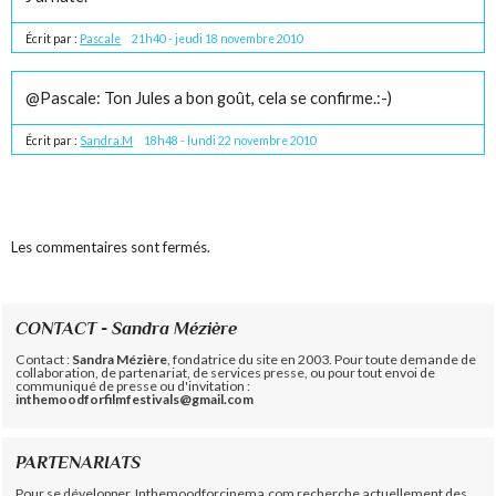
Écrit par :
Pascale
21h40
-
jeudi 18
novembre 2010
@Pascale: Ton Jules a bon goût, cela se confirme.:-)
Écrit par :
Sandra.M
18h48
-
lundi 22
novembre 2010
Les commentaires sont fermés.
CONTACT - Sandra Mézière
Contact :
Sandra Mézière
, fondatrice du site en 2003. Pour toute demande de
collaboration, de partenariat, de services presse, ou pour tout envoi de
communiqué de presse ou d'invitation :
inthemoodforfilmfestivals@gmail.com
PARTENARIATS
Pour se développer, Inthemoodforcinema.com recherche actuellement des