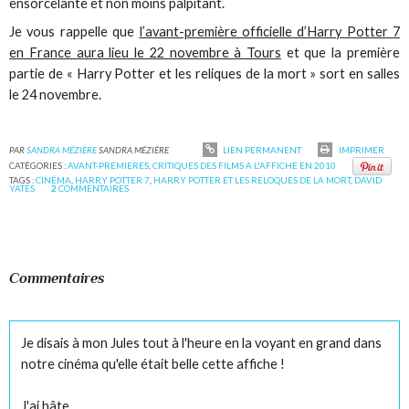
ensorcelante et non moins palpitant.
Je vous rappelle que
l’avant-première officielle d’Harry Potter 7
en France aura lieu le 22 novembre à Tours
et que la première
partie de « Harry Potter et les reliques de la mort » sort en salles
le 24 novembre.
PAR
SANDRA MÉZIÈRE
SANDRA MÉZIÈRE
LIEN PERMANENT
IMPRIMER
CATÉGORIES :
AVANT-PREMIERES
,
CRITIQUES DES FILMS A L'AFFICHE EN 2010
TAGS :
CINÉMA
,
HARRY POTTER 7
,
HARRY POTTER ET LES RELOQUES DE LA MORT
,
DAVID
YATES
2
COMMENTAIRES
Commentaires
Je disais à mon Jules tout à l'heure en la voyant en grand dans
notre cinéma qu'elle était belle cette affiche !
J'ai hâte.