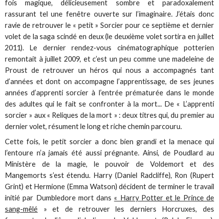
fois magique, délicieusement sombre et paradoxalement
rassurant tel une fenêtre ouverte sur l’imaginaire. J’étais donc
ravie de retrouver le « petit » Sorcier pour ce septième et dernier
volet de la saga scindé en deux (le deuxième volet sortira en juillet
2011). Le dernier rendez-vous cinématographique potterien
remontait à juillet 2009, et c’est un peu comme une madeleine de
Proust de retrouver un héros qui nous a accompagnés tant
d’années et dont on accompagne l’apprentissage, de ses jeunes
années d’apprenti sorcier à l’entrée prématurée dans le monde
des adultes qui le fait se confronter à la mort... De « L’apprenti
sorcier » aux « Reliques de la mort » : deux titres qui, du premier au
dernier volet, résument le long et riche chemin parcouru.
Cette fois, le petit sorcier a donc bien grandi et la menace qui
l’entoure n’a jamais été aussi prégnante. Ainsi, de Poudlard au
Ministère de la magie, le pouvoir de Voldemort et des
Mangemorts s’est étendu. Harry (Daniel Radcliffe), Ron (Rupert
Grint) et Hermione (Emma Watson) décident de terminer le travail
initié par Dumbledore mort dans
« Harry Potter et le Prince de
sang-mêlé
» et de retrouver les derniers Horcruxes, des