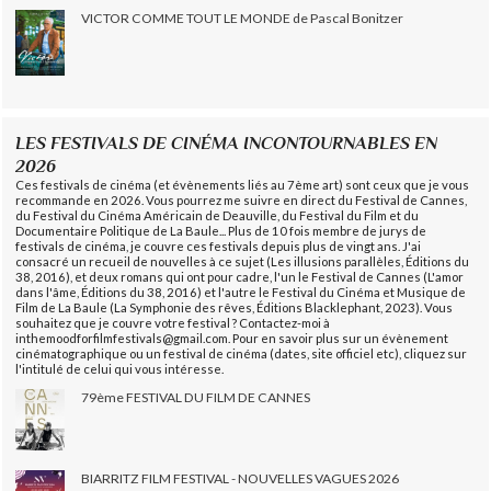
VICTOR COMME TOUT LE MONDE de Pascal Bonitzer
LES FESTIVALS DE CINÉMA INCONTOURNABLES EN
2026
Ces festivals de cinéma (et évènements liés au 7ème art) sont ceux que je vous
recommande en 2026. Vous pourrez me suivre en direct du Festival de Cannes,
du Festival du Cinéma Américain de Deauville, du Festival du Film et du
Documentaire Politique de La Baule... Plus de 10 fois membre de jurys de
festivals de cinéma, je couvre ces festivals depuis plus de vingt ans. J'ai
consacré un recueil de nouvelles à ce sujet (Les illusions parallèles, Éditions du
38, 2016), et deux romans qui ont pour cadre, l'un le Festival de Cannes (L'amor
dans l'âme, Éditions du 38, 2016) et l'autre le Festival du Cinéma et Musique de
Film de La Baule (La Symphonie des rêves, Éditions Blacklephant, 2023). Vous
souhaitez que je couvre votre festival ? Contactez-moi à
inthemoodforfilmfestivals@gmail.com. Pour en savoir plus sur un évènement
cinématographique ou un festival de cinéma (dates, site officiel etc), cliquez sur
l'intitulé de celui qui vous intéresse.
79ème FESTIVAL DU FILM DE CANNES
BIARRITZ FILM FESTIVAL - NOUVELLES VAGUES 2026