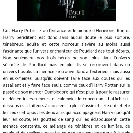
Cet Harry Potter 7 où l’enfance et le monde d’Hermione, Ron et
Harry périclitent est donc sans aucun doute le plus sombre,
ténébreux, adulte et cette noirceur s’avère au moins aussi
fascinante que l’univers enchanteur de Poudlard des tout débuts.
Non seulement nos trois héros ne sont plus dans l’univers
sécurisé de Poudlard mais en plus ils se retrouvent dans un
univers hostile. La menace se trouve donc à l’extérieur mais aussi
en eux-mêmes, puisqu’ils doivent faire face aux doutes qui les
assaillent et y faire face seuls, comme ceux d’Harry Potter sur le
passé de son mentor Dumbledore qui n’est plus là pour le rassurer
et démentir les rumeurs et calomnies le concernant. L’affiche ci-
dessous est d’ailleurs à mon sens la plus réussie et celle qui reflète
le mieux cet opus : les deux amis qui accompagnent Harry quoiqu’il
leur en coûte, les gouttes de sang qui les éclaboussent, cette
menace constante, ce mélange de ténèbres et de lumière, de
magie et de réalisme, et cette course en avant non pour fuir mais