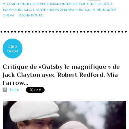
PITT
,
CATE BLANCHETT
,
ALFONSO CUARON
,
CINÉMA
,
CRITIQUE
,
FILM
,
FITZGERALD
,
BENJAMIN BUTTON
,
L'ÉTRANGE HISTOIRE DE BENJAMIN BUTTON
,
IN THE MOOD FOR
CINEMA
0
COMMENTAIRE
2010
07/04
Critique de «Gatsby le magnifique » de
Jack Clayton avec Robert Redford, Mia
Farrow…
Share