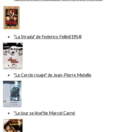
"La Strada" de Federico Fellini(1954)
"Le Cercle rouge" de Jean-Pierre Melville
"Le jour se lève"de Marcel Carné