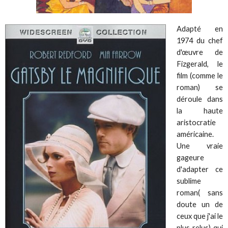
Adapté en
1974 du chef
d'œuvre de
Fizgerald, le
film (comme le
roman) se
déroule dans
la haute
aristocratie
américaine.
Une vraie
gageure
d'adapter ce
sublime
roman( sans
doute un de
ceux que j'ai le
plus relus) qui