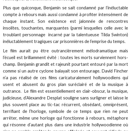
Plus que quiconque, Benjamin se sait condamné par l’inéluctable
compte à rebours mais aussi condamné à profiter intensément de
chaque instant. Son existence est jalonnée de rencontres
insolites, touchantes, marquantes (parmi lesquelles celle avec le
troublant personnage incarné par la talentueuse Tilda Swinton)
inéluctablement tragiques car prisonnières de l’emprise du temps.
Le film aurait pu être outrancièrement mélodramatique mais
l’écueil est brillamment évité : toutes les morts surviennent hors-
champ. Benjamin grandit et rajeunit pourtant entouré par la mort
comme si un autre cyclone balayait son entourage. David Fincher
n’a pas réalisé de ces films caricaturalement hollywoodiens qui
usent et abusent du gros plan suréclairé et de la musique à
outrance. Le film est essentiellement en clair-obscur, la musique,
judicieuse, d’Alexandre Desplat souligne sans surligner et laisse le
plus souvent place au tic-tac récurrent, obsédant, omniprésent,
terrifiant de l’horloge, symbole de ce temps que rien ne peut
arrêter, même une horloge qui fonctionne à rebours, métaphore
qui résonne d’autant plus dans une industrie hollywoodienne où