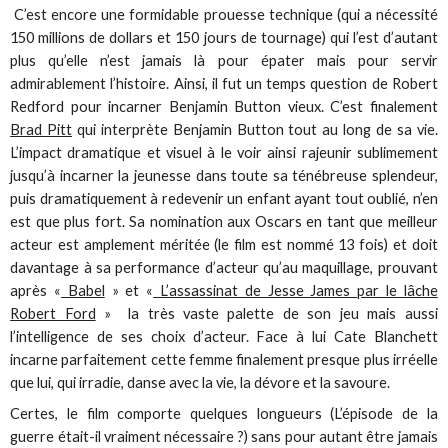
C’est encore une formidable prouesse technique (qui a nécessité
150 millions de dollars et 150 jours de tournage) qui l’est d’autant
plus qu’elle n’est jamais là pour épater mais pour servir
admirablement l’histoire. Ainsi, il fut un temps question de Robert
Redford pour incarner Benjamin Button vieux. C’est finalement
Brad Pitt
qui interprète Benjamin Button tout au long de sa vie.
L’impact dramatique et visuel à le voir ainsi rajeunir sublimement
jusqu’à incarner la jeunesse dans toute sa ténébreuse splendeur,
puis dramatiquement à redevenir un enfant ayant tout oublié, n’en
est que plus fort. Sa nomination aux Oscars en tant que meilleur
acteur est amplement méritée (le film est nommé 13 fois) et doit
davantage à sa performance d’acteur qu’au maquillage, prouvant
après «
Babel
» et «
L’assassinat de Jesse James par le lâche
Robert Ford
» la très vaste palette de son jeu mais aussi
l’intelligence de ses choix d’acteur. Face à lui Cate Blanchett
incarne parfaitement cette femme finalement presque plus irréelle
que lui, qui irradie, danse avec la vie, la dévore et la savoure.
Certes, le film comporte quelques longueurs (L’épisode de la
guerre était-il vraiment nécessaire ?) sans pour autant être jamais