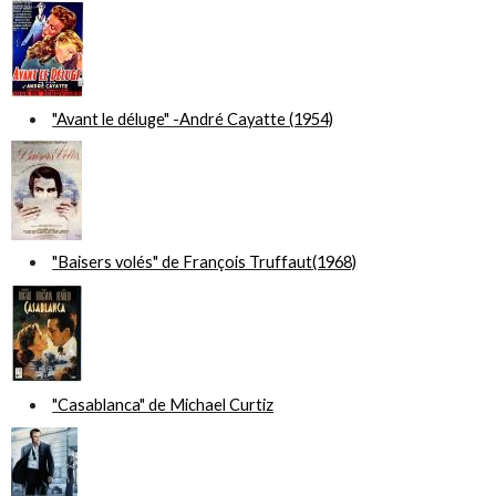
"Avant le déluge" -André Cayatte (1954)
"Baisers volés" de François Truffaut(1968)
"Casablanca" de Michael Curtiz