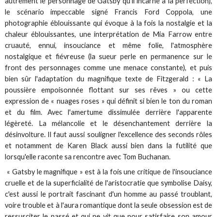
autrement le personnage de Gatsby qu'il incarne à la perfection),
le scénario impeccable signé Francis Ford Coppola, une
photographie éblouissante qui évoque à la fois la nostalgie et la
chaleur éblouissantes, une interprétation de Mia Farrow entre
cruauté, ennui, insouciance et même folie, l'atmosphère
nostalgique et fiévreuse (la sueur perle en permanence sur le
front des personnages comme une menace constante), et puis
bien sûr l'adaptation du magnifique texte de Fitzgerald : « La
poussière empoisonnée flottant sur ses rêves » ou cette
expression de « nuages roses » qui définit si bien le ton du roman
et du film. Avec l'amertume dissimulée derrière l'apparente
légèreté. La mélancolie et le désenchantement derrière la
désinvolture. Il faut aussi souligner l'excellence des seconds rôles
et notamment de Karen Black aussi bien dans la futilité que
lorsqu'elle raconte sa rencontre avec Tom Buchanan.
« Gatsby le magnifique » est à la fois une critique de l'insouciance
cruelle et de la superficialité de l'aristocratie que symbolise Daisy,
c'est aussi le portrait fascinant d'un homme au passé troublant,
voire trouble et à l'aura romantique dont la seule obsession est de
ressusciter le passé et qui ne vit que pour satisfaire son amour