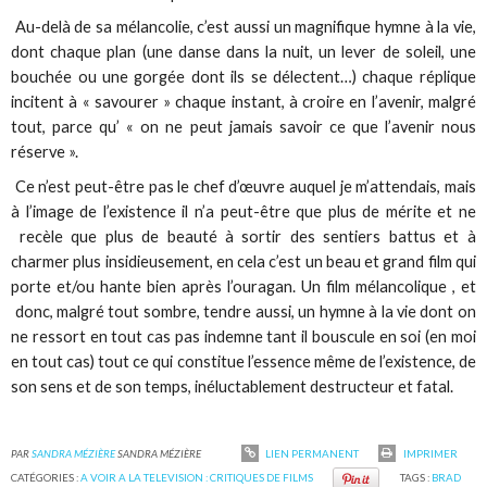
Au-delà de sa mélancolie, c’est aussi un magnifique hymne à la vie,
dont chaque plan (une danse dans la nuit, un lever de soleil, une
bouchée ou une gorgée dont ils se délectent…) chaque réplique
incitent à « savourer » chaque instant, à croire en l’avenir, malgré
tout, parce qu’ « on ne peut jamais savoir ce que l’avenir nous
réserve ».
Ce n’est peut-être pas le chef d’œuvre auquel je m’attendais, mais
à l’image de l’existence il n’a peut-être que plus de mérite et ne
recèle que plus de beauté à sortir des sentiers battus et à
charmer plus insidieusement, en cela c’est un beau et grand film qui
porte et/ou hante bien après l’ouragan. Un film mélancolique , et
donc, malgré tout sombre, tendre aussi, un hymne à la vie dont on
ne ressort en tout cas pas indemne tant il bouscule en soi (en moi
en tout cas) tout ce qui constitue l’essence même de l’existence, de
son sens et de son temps, inéluctablement destructeur et fatal.
PAR
SANDRA MÉZIÈRE
SANDRA MÉZIÈRE
LIEN PERMANENT
IMPRIMER
CATÉGORIES :
A VOIR A LA TELEVISION : CRITIQUES DE FILMS
TAGS :
BRAD