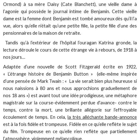
Ormond) à sa mère Daisy (Cate Blanchett), une vieille dame à
l’agonie qui possède le journal intime de Benjamin. Cette vieille
dame est la femme dont Benjamin est tombé amoureux dès qu’il l’a
vue, alors qu’elle n’était qu’une petite fille, la petite fille d’une des
pensionnaires de la maison de retraite.
Tandis qu’à l’extérieur de l’hôpital l’ouragan Katrina gronde, la
lecture déroule le cours de cette étrange vie à rebours, de 1918 à
nos jours…
Adaptée d’une nouvelle de Scott Fitzgerald écrite en 1922,
« L’étrange histoire de Benjamin Button » (elle-même inspirée
d’une pensée de Mark Twain : « La vie serait bien plus heureuse si
nous naissions à 80 ans et nous approchions graduellement de
nos 18 ans ») est avant tout une idée prodigieuse, une métaphore
magistrale sur la course-évidemment perdue d'avance- contre le
temps, contre la mort, une brillante allégorie sur l’effroyable
écoulement de temps. En cela,
la très alléchante bande-annonce
est à la fois fidèle et trompeuse. Fidèle en ce qu’elle reflète le sujet
du film. Trompeuse en ce qu’elle n’en reflète que partiellement
l’atmosphère, violemment mélancolique.