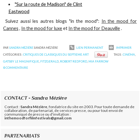
"Sur la route de Madison" de Clint
Eastwood
Suivez aussi les autres blogs "in the mood":
In the mood for
Cannes
,
In the mood for luxe
et
In the mood for Deauville
.
PAR
SANDRA MÉZIÈRE
SANDRA MÉZIÈRE
LIEN PERMANENT
IMPRIMER
CATÉGORIES :
CRITIQUES DE CLASSIQUES DU SEPTIEME ART
TAGS :
CINÉMA
,
GATSBY LE MAGNIFIQUE
,
FITZGERALD
,
ROBERT REDFORD
,
MIA FARROW
0
COMMENTAIRE
CONTACT - Sandra Mézière
Contact :
Sandra Mézière
, fondatrice du site en 2003. Pour toute demande de
collaboration, de partenariat, de services presse, ou pour tout envoi de
communiqué de presse ou d'invitation :
inthemoodforfilmfestivals@gmail.com
PARTENARIATS