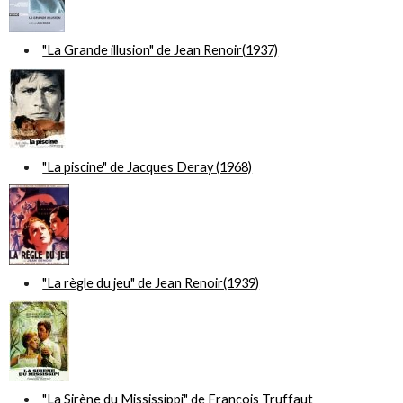
"La Grande illusion" de Jean Renoir(1937)
"La piscine" de Jacques Deray (1968)
"La règle du jeu" de Jean Renoir(1939)
"La Sirène du Mississippi" de François Truffaut