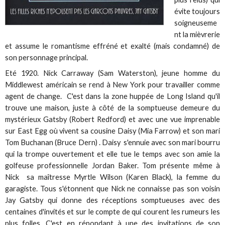
évite toujours
soigneuseme
nt la mièvrerie
et assume le romantisme effréné et exalté (mais condamné) de
son personnage principal.
Eté 1920. Nick Carraway (Sam Waterston), jeune homme du
Middlewest américain se rend à New York pour travailler comme
agent de change. C'est dans la zone huppée de Long Island qu'il
trouve une maison, juste à côté de la somptueuse demeure du
mystérieux Gatsby (Robert Redford) et avec une vue imprenable
sur East Egg où vivent sa cousine Daisy (Mia Farrow) et son mari
Tom Buchanan (Bruce Dern) . Daisy s'ennuie avec son mari bourru
qui la trompe ouvertement et elle tue le temps avec son amie la
golfeuse professionnelle Jordan Baker. Tom présente même à
Nick sa maîtresse Myrtle Wilson (Karen Black), la femme du
garagiste. Tous s'étonnent que Nick ne connaisse pas son voisin
Jay Gatsby qui donne des réceptions somptueuses avec des
centaines d'invités et sur le compte de qui courent les rumeurs les
plus folles. C'est en répondant à une des invitations de son