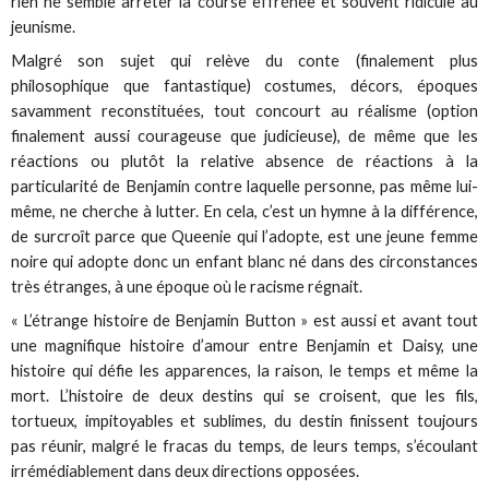
rien ne semble arrêter la course effrénée et souvent ridicule au
jeunisme.
Malgré son sujet qui relève du conte (finalement plus
philosophique que fantastique) costumes, décors, époques
savamment reconstituées, tout concourt au réalisme (option
finalement aussi courageuse que judicieuse), de même que les
réactions ou plutôt la relative absence de réactions à la
particularité de Benjamin contre laquelle personne, pas même lui-
même, ne cherche à lutter. En cela, c’est un hymne à la différence,
de surcroît parce que Queenie qui l’adopte, est une jeune femme
noire qui adopte donc un enfant blanc né dans des circonstances
très étranges, à une époque où le racisme régnait.
« L’étrange histoire de Benjamin Button » est aussi et avant tout
une magnifique histoire d’amour entre Benjamin et Daisy, une
histoire qui défie les apparences, la raison, le temps et même la
mort. L’histoire de deux destins qui se croisent, que les fils,
tortueux, impitoyables et sublimes, du destin finissent toujours
pas réunir, malgré le fracas du temps, de leurs temps, s’écoulant
irrémédiablement dans deux directions opposées.