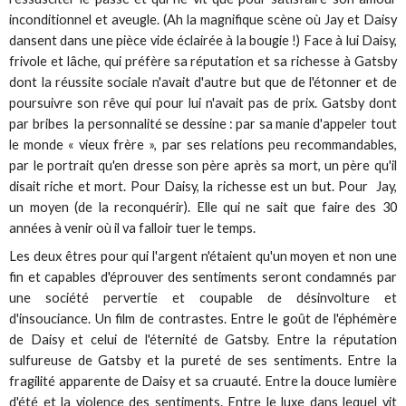
inconditionnel et aveugle. (Ah la magnifique scène où Jay et Daisy
dansent dans une pièce vide éclairée à la bougie !) Face à lui Daisy,
frivole et lâche, qui préfère sa réputation et sa richesse à Gatsby
dont la réussite sociale n'avait d'autre but que de l'étonner et de
poursuivre son rêve qui pour lui n'avait pas de prix. Gatsby dont
par bribes la personnalité se dessine : par sa manie d'appeler tout
le monde « vieux frère », par ses relations peu recommandables,
par le portrait qu'en dresse son père après sa mort, un père qu'il
disait riche et mort. Pour Daisy, la richesse est un but. Pour Jay,
un moyen (de la reconquérir). Elle qui ne sait que faire des 30
années à venir où il va falloir tuer le temps.
Les deux êtres pour qui l'argent n'étaient qu'un moyen et non une
fin et capables d'éprouver des sentiments seront condamnés par
une société pervertie et coupable de désinvolture et
d'insouciance. Un film de contrastes. Entre le goût de l'éphémère
de Daisy et celui de l'éternité de Gatsby. Entre la réputation
sulfureuse de Gatsby et la pureté de ses sentiments. Entre la
fragilité apparente de Daisy et sa cruauté. Entre la douce lumière
d'été et la violence des sentiments. Entre le luxe dans lequel vit