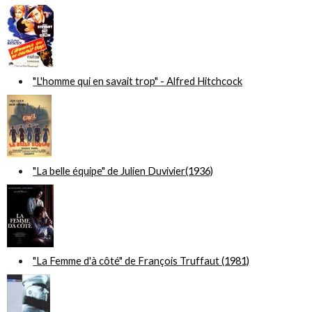
"L'homme qui en savait trop" - Alfred Hitchcock
"La belle équipe" de Julien Duvivier(1936)
"La Femme d'à côté" de François Truffaut (1981)