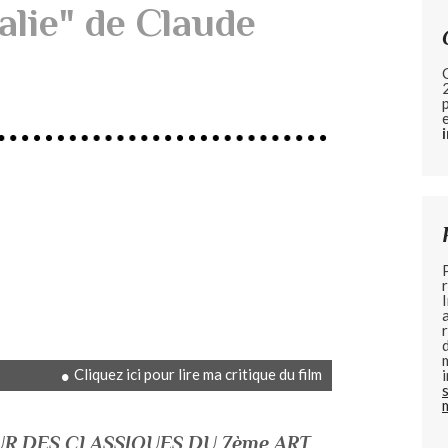
alie" de Claude
Cliquez ici pour lire ma critique du film
SUR DES CLASSIQUES DU 7ème ART