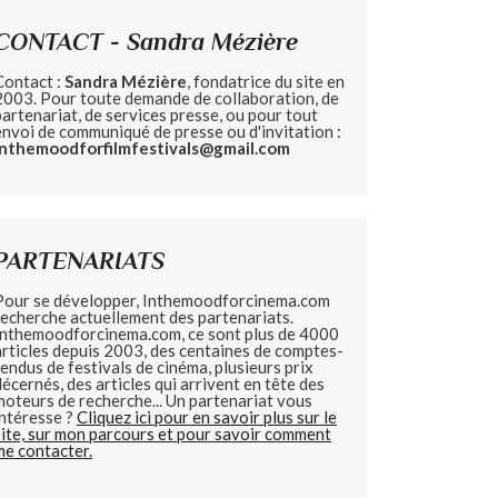
CONTACT - Sandra Mézière
Contact :
Sandra Mézière
, fondatrice du site en
2003. Pour toute demande de collaboration, de
partenariat, de services presse, ou pour tout
envoi de communiqué de presse ou d'invitation :
inthemoodforfilmfestivals@gmail.com
PARTENARIATS
Pour se développer, Inthemoodforcinema.com
recherche actuellement des partenariats.
Inthemoodforcinema.com, ce sont plus de 4000
articles depuis 2003, des centaines de comptes-
rendus de festivals de cinéma, plusieurs prix
décernés, des articles qui arrivent en tête des
moteurs de recherche... Un partenariat vous
intéresse ?
Cliquez ici pour en savoir plus sur le
site, sur mon parcours et pour savoir comment
me contacter.