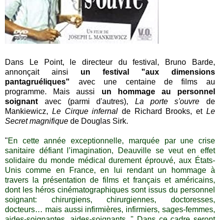
Dans Le Point, le directeur du festival, Bruno Barde,
annonçait ainsi
un festival "aux dimensions
pantagruéliques"
avec une centaine de films au
programme. Mais aussi
un hommage au personnel
soignant
avec (parmi d'autres),
La porte s'ouvre
de
Mankiewicz,
Le
Cirque infernal
de Richard Brooks, et
Le
Secret magnifique
de Douglas Sirk.
"
En cette année exceptionnelle, marquée par une crise
sanitaire défiant l’imagination, Deauville se veut en effet
solidaire du monde médical durement éprouvé, aux États-
Unis comme en France, en lui rendant un hommage à
travers la présentation de films et français et américains,
dont les héros cinématographiques sont issus du personnel
soignant: chirurgiens, chirurgiennes, doctoresses,
docteurs… mais aussi infirmières, infirmiers, sages-femmes,
aides-soignantes, aides-soignants. " Dans ce cadre seront