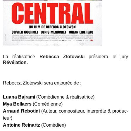
La réalisatrice
Rebecca Zlotowski
présidera le jury
Révélation.
Rebec­ca Zlo­tows­ki sera entou­rée de :
Lua­na Baj­ra­mi
(Comé­dienne & réa­li­sa­trice)
Mya Bol­laers
(Comé­dienne)
Arnaud Rebo­ti­ni
(Auteur, com­po­si­teur, inter­prète & pro­duc­
teur)
Antoine Rei­nartz
(Comé­dien)