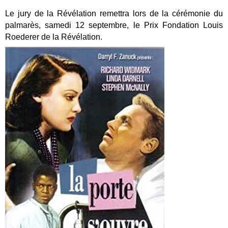
Le jury de la Révé­la­tion remet­tra lors de la céré­mo­nie du
pal­ma­rès, same­di 12 sep­tembre, le Prix Fon­da­tion Louis
Roe­de­rer de la Révé­la­tion.