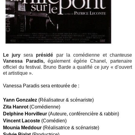
Le jury
sera
présidé
par la comédienne et chanteuse
Vanessa Paradis,
également égérie Chanel, partenaire
officiel du festival.
Bruno Barde a qualifié ce jury « d’ouvert
et artistique ».
Vanes­sa Para­dis sera entou­rée de :
Yann Gon­za­lez
(Réa­li­sa­teur & scé­na­riste)
Zita Han­rot
(Comé­dienne)
Del­phine Hor­vil­leur
(Auteure, confé­ren­cière & rab­bin)
Vincent Lacoste
(Comé­dien)
Mou­nia Med­dour
(Réa­li­sa­trice & scé­na­riste)
Syl­vie Pia­lat
(Pro­duc­trice)