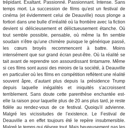
trépidant. Exaltant. Passionné. Passionnant. Intense. Sans
temps mort. La succession de films qu'est un festival de
cinéma (et évidemment celui de Deauville) nous plonge a
fortiori dans une bulle d'irréalité où la frontière avec la fiction
devient si délicieusement et délictueusement étanche. Où
tout semble possible, pensable, où même la fin semble
soudain n'être qu'une chimère puisque le générique passé,
les cœurs broyés recommencent à battre. Moins
intensément que sur grand écran peut-être. Où la réalité se
tait avant de reprendre son assourdissant tintamarre. Même
si ces films sont aussi des miroirs de la société, à Deauville
en particulier où les films en compétition reflètent une réalité
souvent âpre, d'autant plus depuis la présidence Trump
depuis laquelle inégalités et iniquités s'accroissent
terriblement. Sans doute cette parenthèse enchantée est-
elle la raison pour laquelle plus de 20 ans plus tard, je reste
fidèle au rendez-vous de ce festival. Quoiqu'il advienne.
Malgré les vicissitudes de l'existence. Le Festival de
Deauville a en effet toujours été le repère insubmersible.
Malgré le temps qui dévore tout. Mais heureusement pas les