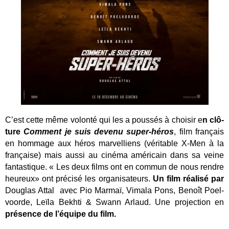
C’est cette même volon­té qui les a poussés à choi­sir e
n clô­
ture
Com­ment je suis deve­nu super-héros
, film fran­çais
en hom­mage aux héros mar­vel­liens (véri­table X‑Men à la
fran­çaise) mais aus­si au ciné­ma amé­ri­cain dans sa veine
fan­tas­tique. « Les deux films ont en com­mun de nous rendre
heu­reux» ont précisé les organisateurs.
Un film réalisé par
Dou­glas Attal avec Pio Mar­maï, Vima­la Pons, Benoît Poel­
voorde, Leï­la Bekh­ti & Swann Arlaud. Une projection en
pré­sence de l’équipe du film.