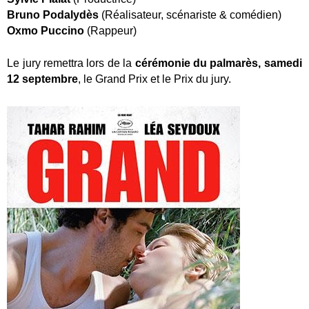
Bru­no Poda­ly­dès
(Réa­li­sa­teur, scé­na­riste & comé­dien)
Oxmo Puc­ci­no
(Rap­peur)
Le jury remet­tra lors de la
céré­mo­nie du pal­ma­rès, same­di
12 sep­tembre
, le Grand Prix et le Prix du jury.