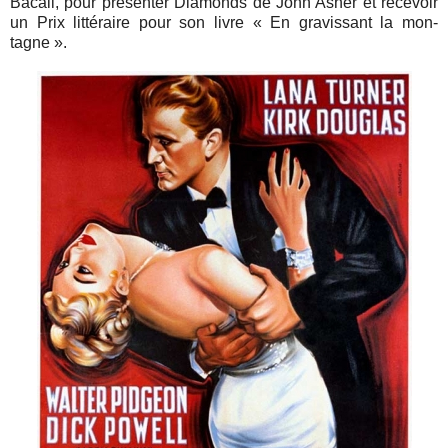
Bacall, pour pré­sen­ter Dia­monds de John Asher et rece­voir
un Prix lit­té­raire pour son livre « En gra­vis­sant la mon­
tagne ».