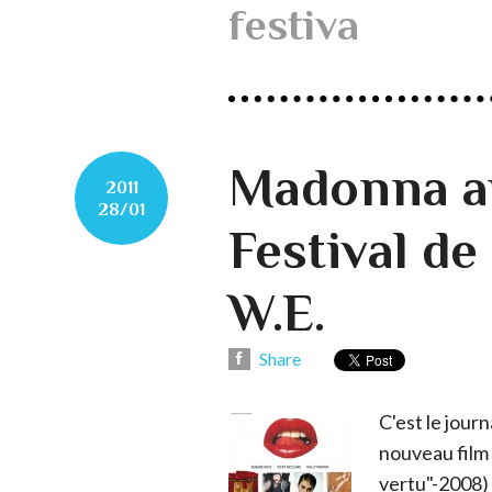
festiva
Madonna a
2011
28/01
Festival d
W.E.
Share
C'est le journ
nouveau film
vertu"-2008) 