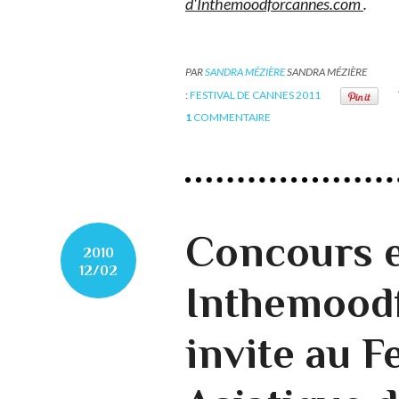
d'Inthemoodforcannes.com
.
PAR
SANDRA MÉZIÈRE
SANDRA MÉZIÈRE
:
FESTIVAL DE CANNES 2011
1
COMMENTAIRE
Concours e
2010
12/02
Inthemood
invite au F