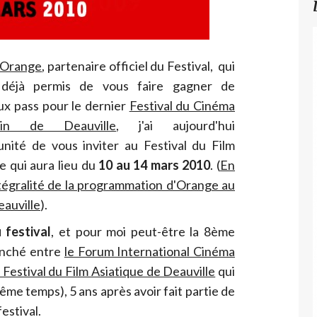
Orange
, partenaire officiel du Festival, qui
 déjà permis de vous faire gagner de
x pass pour le dernier
Festival du Cinéma
ain de Deauville
, j'ai aujourd'hui
unité de vous inviter au Festival du Film
e qui aura lieu du
10 au 14 mars 2010
. (
En
intégralité de la programmation d'Orange au
eauville
).
 festival
, et pour moi peut-être la 8ème
ranché entre
le Forum International Cinéma
e Festival du Film Asiatique de Deauville
qui
me temps), 5 ans après avoir fait partie de
estival.