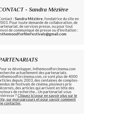
CONTACT - Sandra Mézière
Contact :
Sandra Mézière
, fondatrice du site en
2003. Pour toute demande de collaboration, de
partenariat, de services presse, ou pour tout
envoi de communiqué de presse ou d'invitation :
inthemoodforfilmfestivals@gmail.com
PARTENARIATS
Pour se développer, Inthemoodforcinema.com
recherche actuellement des partenariats.
Inthemoodforcinema.com, ce sont plus de 4000
articles depuis 2003, des centaines de comptes-
rendus de festivals de cinéma, plusieurs prix
décernés, des articles qui arrivent en tête des
moteurs de recherche... Un partenariat vous
intéresse ?
Cliquez ici pour en savoir plus sur le
site, sur mon parcours et pour savoir comment
me contacter.