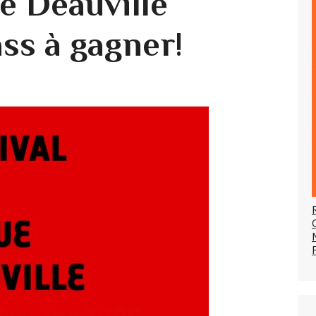
e Deauville
ss à gagner!