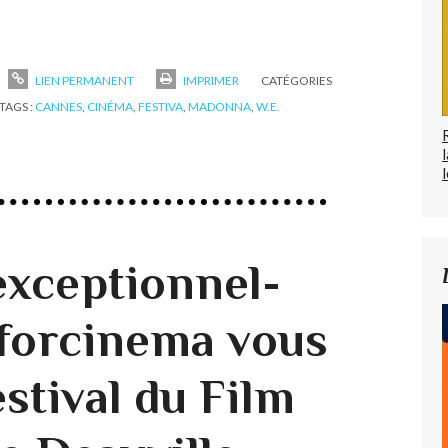
LIEN PERMANENT
IMPRIMER
CATÉGORIES
TAGS :
CANNES
,
CINÉMA
,
FESTIVA
,
MADONNA
,
W.E.
l
xceptionnel-
forcinema vous
estival du Film