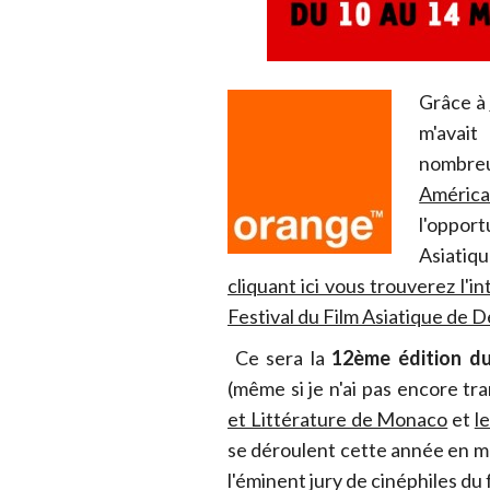
Grâce à
m'avait
nombreu
Améric
l'opport
Asiatiqu
cliquant ici vous trouverez l'
Festival du Film Asiatique de D
Ce sera la
12ème édition du
(même si je n'ai pas encore t
et Littérature de Monaco
et
l
se déroulent cette année en mê
l'éminent jury de cinéphiles du f