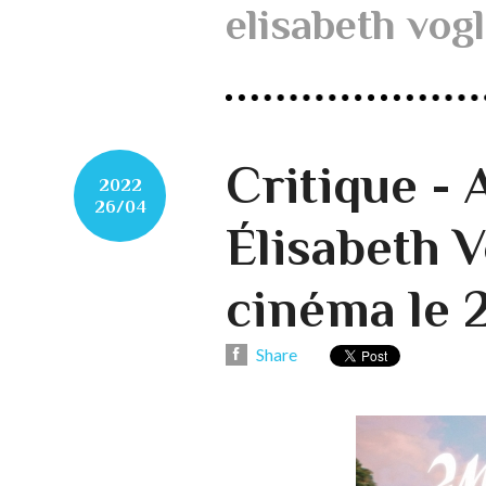
elisabeth vog
Critique -
2022
26/04
Élisabeth V
cinéma le 
Share