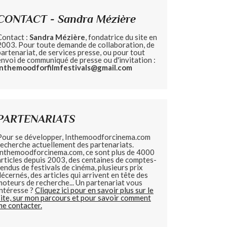
CONTACT - Sandra Mézière
Contact :
Sandra Mézière
, fondatrice du site en
2003. Pour toute demande de collaboration, de
partenariat, de services presse, ou pour tout
envoi de communiqué de presse ou d'invitation :
inthemoodforfilmfestivals@gmail.com
PARTENARIATS
Pour se développer, Inthemoodforcinema.com
recherche actuellement des partenariats.
Inthemoodforcinema.com, ce sont plus de 4000
articles depuis 2003, des centaines de comptes-
rendus de festivals de cinéma, plusieurs prix
décernés, des articles qui arrivent en tête des
moteurs de recherche... Un partenariat vous
intéresse ?
Cliquez ici pour en savoir plus sur le
site, sur mon parcours et pour savoir comment
me contacter.