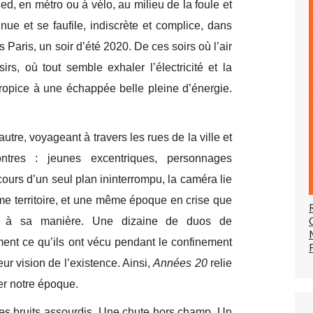
ied, en métro ou à vélo, au milieu de la foule et
inue et se faufile, indiscrète et complice, dans
Paris, un soir d’été 2020. De ces soirs où l’air
rs, où tout semble exhaler l’électricité et la
 propice à une échappée belle pleine d’énergie.
utre, voyageant à travers les rues de la ville et
ontres : jeunes excentriques, personnages
cours d’un seul plan ininterrompu, la caméra lie
e territoire, et une même époque en crise que
ne à sa manière. Une dizaine de duos de
ment ce qu’ils ont vécu pendant le confinement
eur vision de l’existence. Ainsi,
Années 20
relie
er notre époque.
s bruits assourdis. Une chute hors champ. Un