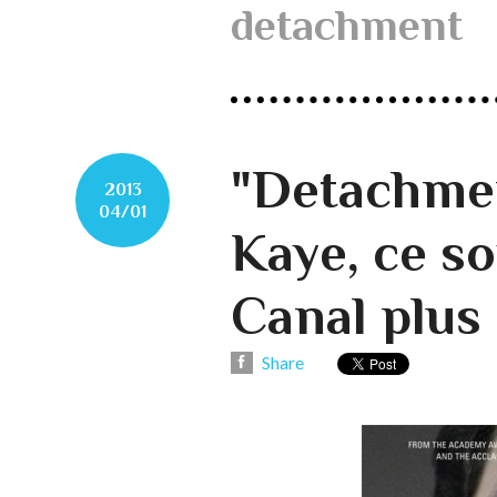
detachment
"Detachme
2013
04/01
Kaye, ce so
Canal plus
Share