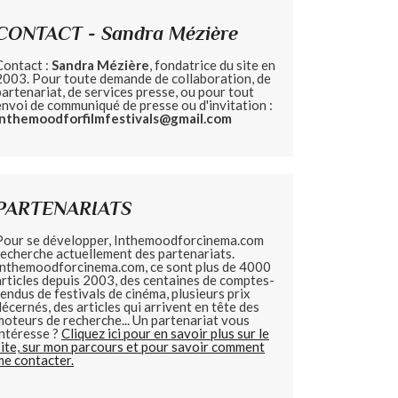
CONTACT - Sandra Mézière
Contact :
Sandra Mézière
, fondatrice du site en
2003. Pour toute demande de collaboration, de
partenariat, de services presse, ou pour tout
envoi de communiqué de presse ou d'invitation :
inthemoodforfilmfestivals@gmail.com
PARTENARIATS
Pour se développer, Inthemoodforcinema.com
recherche actuellement des partenariats.
Inthemoodforcinema.com, ce sont plus de 4000
articles depuis 2003, des centaines de comptes-
rendus de festivals de cinéma, plusieurs prix
décernés, des articles qui arrivent en tête des
moteurs de recherche... Un partenariat vous
intéresse ?
Cliquez ici pour en savoir plus sur le
site, sur mon parcours et pour savoir comment
me contacter.