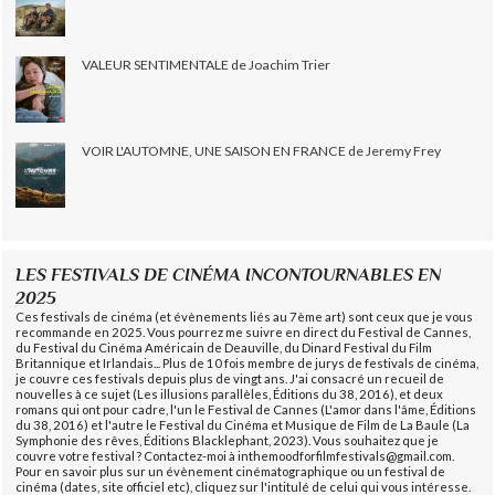
VALEUR SENTIMENTALE de Joachim Trier
VOIR L'AUTOMNE, UNE SAISON EN FRANCE de Jeremy Frey
LES FESTIVALS DE CINÉMA INCONTOURNABLES EN
2025
Ces festivals de cinéma (et évènements liés au 7ème art) sont ceux que je vous
recommande en 2025. Vous pourrez me suivre en direct du Festival de Cannes,
du Festival du Cinéma Américain de Deauville, du Dinard Festival du Film
Britannique et Irlandais... Plus de 10 fois membre de jurys de festivals de cinéma,
je couvre ces festivals depuis plus de vingt ans. J'ai consacré un recueil de
nouvelles à ce sujet (Les illusions parallèles, Éditions du 38, 2016), et deux
romans qui ont pour cadre, l'un le Festival de Cannes (L'amor dans l'âme, Éditions
du 38, 2016) et l'autre le Festival du Cinéma et Musique de Film de La Baule (La
Symphonie des rêves, Éditions Blacklephant, 2023). Vous souhaitez que je
couvre votre festival ? Contactez-moi à inthemoodforfilmfestivals@gmail.com.
Pour en savoir plus sur un évènement cinématographique ou un festival de
cinéma (dates, site officiel etc), cliquez sur l'intitulé de celui qui vous intéresse.