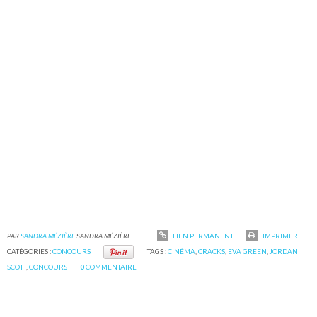
PAR
SANDRA MÉZIÈRE
SANDRA MÉZIÈRE
LIEN PERMANENT
IMPRIMER
CATÉGORIES :
CONCOURS
TAGS :
CINÉMA
,
CRACKS
,
EVA GREEN
,
JORDAN
SCOTT
,
CONCOURS
0
COMMENTAIRE