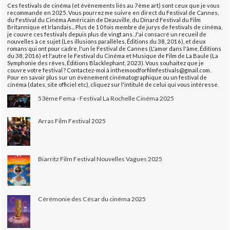
Ces festivals de cinéma (et évènements liés au 7ème art) sont ceux que je vous
recommande en 2025. Vous pourrez me suivre en direct du Festival de Cannes,
du Festival du Cinéma Américain de Deauville, du Dinard Festival du Film
Britannique et Irlandais... Plus de 10 fois membre de jurys de festivals de cinéma,
je couvre ces festivals depuis plus de vingt ans. J'ai consacré un recueil de
nouvelles à ce sujet (Les illusions parallèles, Éditions du 38, 2016), et deux
romans qui ont pour cadre, l'un le Festival de Cannes (L'amor dans l'âme, Éditions
du 38, 2016) et l'autre le Festival du Cinéma et Musique de Film de La Baule (La
Symphonie des rêves, Éditions Blacklephant, 2023). Vous souhaitez que je
couvre votre festival ? Contactez-moi à inthemoodforfilmfestivals@gmail.com.
Pour en savoir plus sur un évènement cinématographique ou un festival de
cinéma (dates, site officiel etc), cliquez sur l'intitulé de celui qui vous intéresse.
53ème Fema - Festival La Rochelle Cinéma 2025
Arras Film Festival 2025
Biarritz Film Festival Nouvelles Vagues 2025
Cérémonie des César du cinéma 2025