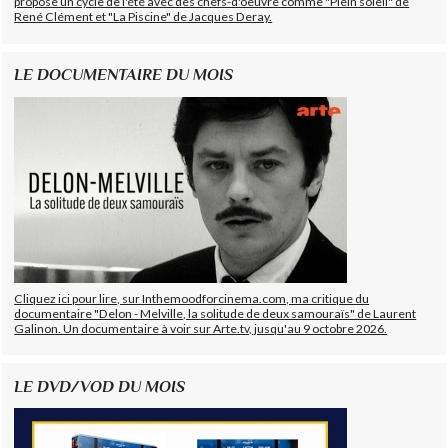
propose un cycle de l'été avec des chefs-d'oeuvre comme "Plein soleil" de
René Clément et "La Piscine" de Jacques Deray.
LE DOCUMENTAIRE DU MOIS
Cliquez ici pour lire, sur Inthemoodforcinema.com, ma critique du
documentaire "Delon - Melville, la solitude de deux samouraïs" de Laurent
Galinon. Un documentaire à voir sur Arte.tv, jusqu'au 9 octobre 2026.
LE DVD/VOD DU MOIS