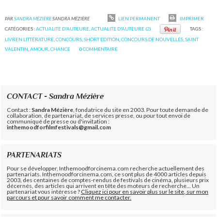
PAR
SANDRA MÉZIÈRE
SANDRA MÉZIÈRE
LIEN PERMANENT
IMPRIMER
CATÉGORIES :
ACTUALITE D'AUTEURE
,
ACTUALITE D'AUTEURE (2)
TAGS :
LIVREN LITTÉRATURE
,
CONCOURS
,
SHORT EDITION
,
CONCOURS DE NOUVELLES
,
SAINT
VALENTIN
,
AMOUR
,
CHANCE
0
COMMENTAIRE
CONTACT - Sandra Mézière
Contact :
Sandra Mézière
, fondatrice du site en 2003. Pour toute demande de
collaboration, de partenariat, de services presse, ou pour tout envoi de
communiqué de presse ou d'invitation :
inthemoodforfilmfestivals@gmail.com
PARTENARIATS
Pour se développer, Inthemoodforcinema.com recherche actuellement des
partenariats. Inthemoodforcinema.com, ce sont plus de 4000 articles depuis
2003, des centaines de comptes-rendus de festivals de cinéma, plusieurs prix
décernés, des articles qui arrivent en tête des moteurs de recherche... Un
partenariat vous intéresse ?
Cliquez ici pour en savoir plus sur le site, sur mon
parcours et pour savoir comment me contacter.