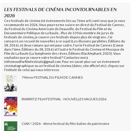
LES FESTIVALS DE CINÉMA INCONTOURNABLES EN
2026
Ces festivals de cinéma (et évènements liés au 7ème art) sont ceux que je vous
recommande en 2026. Vous pourrez me suivre en direct du Festival de Cannes,
du Festival du Cinéma Américain de Deauville, du Festival du Film et du
Documentaire Politique de La Baule... Plus de 10 fois membre de jurys de
festivals de cinéma, je couvre ces festivals depuis plus de vingt ans. J'ai
consacré un recueil de nouvelles à ce sujet (Les illusions parallèles, Éditions du
38, 2016), et deux romans qui ont pour cadre, l'un le Festival de Cannes (L'amor
dans l'âme, Éditions du 38, 2016) et l'autre le Festival du Cinéma et Musique de
Film de La Baule (La Symphonie des rêves, Éditions Blacklephant, 2023). Vous
souhaitez que je couvre votre festival ? Contactez-moi à
inthemoodforfilmfestivals@gmail.com. Pour en savoir plus sur un évènement
cinématographique ou un festival de cinéma (dates, site officiel etc), cliquez sur
l'intitulé de celui qui vous intéresse.
79ème FESTIVAL DU FILM DE CANNES
BIARRITZ FILM FESTIVAL - NOUVELLES VAGUES 2026
CIAK ! 2026 - 4ème festival du film italien de patrimoine