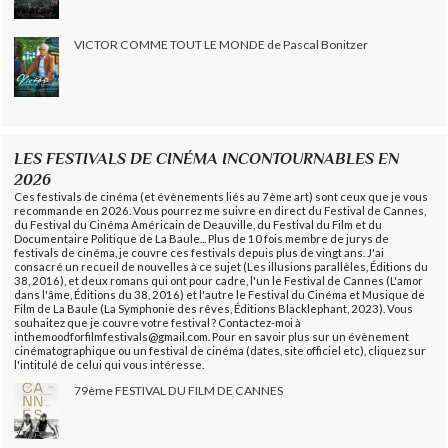
VICTOR COMME TOUT LE MONDE de Pascal Bonitzer
LES FESTIVALS DE CINÉMA INCONTOURNABLES EN
2026
Ces festivals de cinéma (et évènements liés au 7ème art) sont ceux que je vous
recommande en 2026. Vous pourrez me suivre en direct du Festival de Cannes,
du Festival du Cinéma Américain de Deauville, du Festival du Film et du
Documentaire Politique de La Baule... Plus de 10 fois membre de jurys de
festivals de cinéma, je couvre ces festivals depuis plus de vingt ans. J'ai
consacré un recueil de nouvelles à ce sujet (Les illusions parallèles, Éditions du
38, 2016), et deux romans qui ont pour cadre, l'un le Festival de Cannes (L'amor
dans l'âme, Éditions du 38, 2016) et l'autre le Festival du Cinéma et Musique de
Film de La Baule (La Symphonie des rêves, Éditions Blacklephant, 2023). Vous
souhaitez que je couvre votre festival ? Contactez-moi à
inthemoodforfilmfestivals@gmail.com. Pour en savoir plus sur un évènement
cinématographique ou un festival de cinéma (dates, site officiel etc), cliquez sur
l'intitulé de celui qui vous intéresse.
79ème FESTIVAL DU FILM DE CANNES