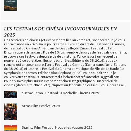
LES FESTIVALS DE CINÉMA INCONTOURNABLES EN
2025
Ces festivals de cinéma (et évènements liés au 7ème art) sont ceux que je vous
recommande en 2025. Vous pourrez me suivre en direct du Festival de Cannes,
du Festival du Cinéma Américain de Deauville, du Dinard Festival du Film
Britannique et Irlandais... Plus de 10 fois membre de jurys de festivals de cinéma,
je couvre ces festivals depuis plus de vingt ans. J'ai consacré un recueil de
nouvelles à ce sujet (Les illusions parallèles, Éditions du 38, 2016), et deux
romans qui ont pour cadre, l'un le Festival de Cannes (L'amor dans l'âme, Éditions
du 38, 2016) et l'autre le Festival du Cinéma et Musique de Film de La Baule (La
Symphonie des rêves, Éditions Blacklephant, 2023). Vous souhaitez que je
couvre votre festival ? Contactez-moi à inthemoodforfilmfestivals@gmail.com.
Pour en savoir plus sur un évènement cinématographique ou un festival de
cinéma (dates, site officiel etc), cliquez sur l'intitulé de celui qui vous intéresse.
53ème Fema - Festival La Rochelle Cinéma 2025
Arras Film Festival 2025
Biarritz Film Festival Nouvelles Vagues 2025