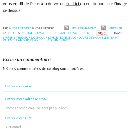
vous en dit de lire et/ou de voter,
c'est ici
ou en cliquant sur l'image
ci-dessus.
PAR
SANDRA MÉZIÈRE
SANDRA MÉZIÈRE
LIEN PERMANENT
IMPRIMER
CATÉGORIES :
ACTUALITE D'AUTEURE
,
ACTUALITE D'AUTEURE (2)
TAGS :
LIVREN LITTÉRATURE
,
CONCOURS
,
SHORT EDITION
,
CONCOURS DE NOUVELLES
,
SAINT
VALENTIN
,
AMOUR
,
CHANCE
0
COMMENTAIRE
Écrire un commentaire
NB : Les commentaires de ce blog sont modérés.
Votre adresse email ne sera pas publiée
Optionnel