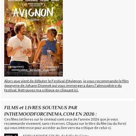
Alors que vient de débuter le Festival d'Avignon, je vous recommande le film
éponyme de Johann Dionnet qui vous immergera dans l'atmosphère du
festival. Retrouvez ma critique en cliquant ici.
FILMS et LIVRES SOUTENUS PAR
INTHEMOODFORCINEMA.COM EN 2026 :
Ces films (et livres sur le cinéma) sont ceux de l'année 2026 que je vous
recommande vivement, sans réserves. Cliquez sur le titre du film (ou du livre)
qui vous intéresse pour accéder au lien vers ma critique de celui-ci.
ADIEU MONDE CRUEL de Félix de Givry