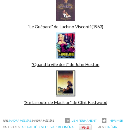
"Le Guépard" de Luchino Visconti (1963)
"Quand la ville dort" de John Huston
"Sur la route de Madison" de Clint Eastwood
PAR
SANDRA MÉZIÈRE
SANDRA MÉZIÈRE
LIEN PERMANENT
IMPRIMER
CATÉGORIES :
ACTUALITÉ DES FESTIVALS DE CINÉMA
TAGS :
CINÉMA
,