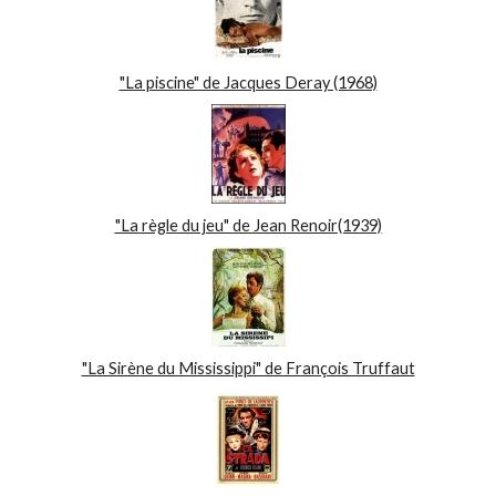
"La piscine" de Jacques Deray (1968)
"La règle du jeu" de Jean Renoir(1939)
"La Sirène du Mississippi" de François Truffaut