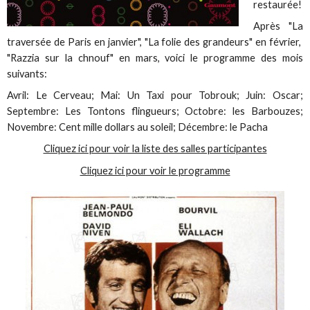
restaurée!
Après "La
traversée de Paris en janvier", "La folie des grandeurs" en février,
"Razzia sur la chnouf" en mars, voici le programme des mois
suivants:
Avril: Le Cerveau; Mai: Un Taxi pour Tobrouk; Juin: Oscar;
Septembre: Les Tontons flingueurs; Octobre: les Barbouzes;
Novembre: Cent mille dollars au soleil; Décembre: le Pacha
Cliquez ici pour voir la liste des salles participantes
Cliquez ici pour voir le programme