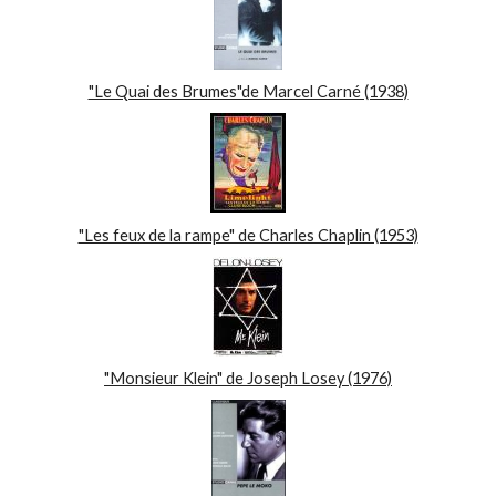
"Le Quai des Brumes"de Marcel Carné (1938)
"Les feux de la rampe" de Charles Chaplin (1953)
"Monsieur Klein" de Joseph Losey (1976)