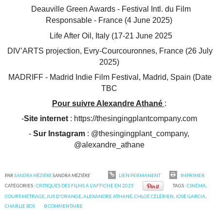
Deauville Green Awards - Festival Intl. du Film
Responsable - France (4 June 2025)
Life After Oil, Italy (17-21 June 2025
DIV’ARTS projection, Evry-Courcouronnes, France (26 July
2025)
MADRIFF - Madrid Indie Film Festival, Madrid, Spain (Date
TBC
Pour suivre Alexandre Athané
:
-
Site internet
: https://thesingingplantcompany.com
-
Sur Instagram
: @thesingingplant_company,
@alexandre_athane
PAR
SANDRA MÉZIÈRE
SANDRA MÉZIÈRE
LIEN PERMANENT
IMPRIMER
CATÉGORIES :
CRITIQUES DES FILMS A L'AFFICHE EN 2025
TAGS :
CINÉMA
,
COURT-MÉTRAGE
,
JUS D'ORANGE
,
ALEXANDRE ATHANÉ
,
CHLOÉ CÉLÉRIEN
,
JOSÉ GARCIA
,
CHARLIE BOS
0
COMMENTAIRE