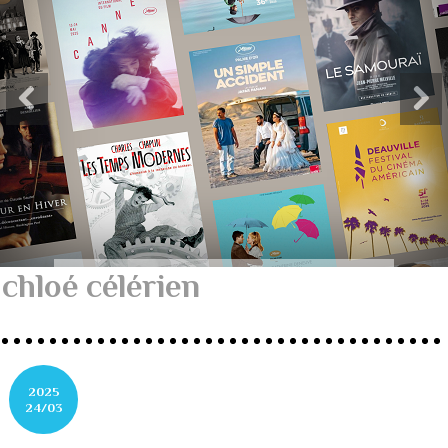
chloé célérien
2025
24/03