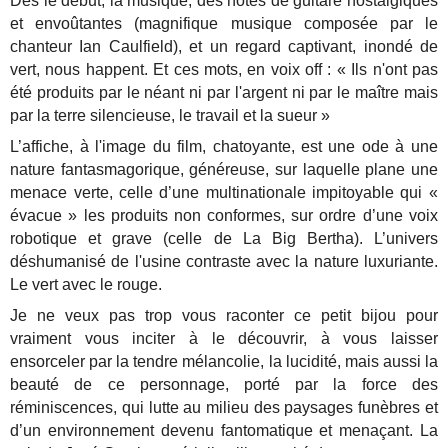
Dès le début, la musique, des notes de guitare nostalgiques
et envoûtantes (magnifique musique composée par le
chanteur Ian Caulfield), et un regard captivant, inondé de
vert, nous happent. Et ces mots, en voix off :
« Ils n'ont pas
été produits par le néant ni par l'argent ni par le maître mais
par la terre silencieuse, le travail et la sueur »
L’affiche, à l'image du film, chatoyante, est une ode à une
nature fantasmagorique, généreuse, sur laquelle plane une
menace verte, celle d’une multinationale impitoyable qui «
évacue » les produits non conformes, sur ordre d’une voix
robotique et grave (celle de La Big Bertha). L’univers
déshumanisé de l'usine contraste avec la nature luxuriante.
Le vert avec le rouge.
Je ne veux pas trop vous raconter ce petit bijou pour
vraiment vous inciter à le découvrir, à vous laisser
ensorceler par la tendre mélancolie, la lucidité, mais aussi la
beauté de ce personnage, porté par la force des
réminiscences, qui lutte au milieu des paysages funèbres et
d’un environnement devenu fantomatique et menaçant. La