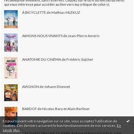
recommande vivement, sans réserves. Cliquez sur le titre du film (ou du livre)
qui vous intéresse pour accéder au lien vers ma critique de celui-ci.
À BICYCLETTE de Mathias MLEKUZ
AIMONS-NOUS VIVANTS de Jean-Pierre Améris
ANATOMIE DU CINÉMA de Frédéric Sojcher
AVIGNON de Johann Dionnet
BARDOT de Nicolas Bary et Alain Berliner
En poursuivant votre navigation sur ce site, vous acceptez l'utilisation de
cookies. Ces derniers assurent le bon fonctionnement de nos services.
En
savoir plus
.
CECI N'EST PAS UNE GUERRE de Magali Roucaut et Eric-John