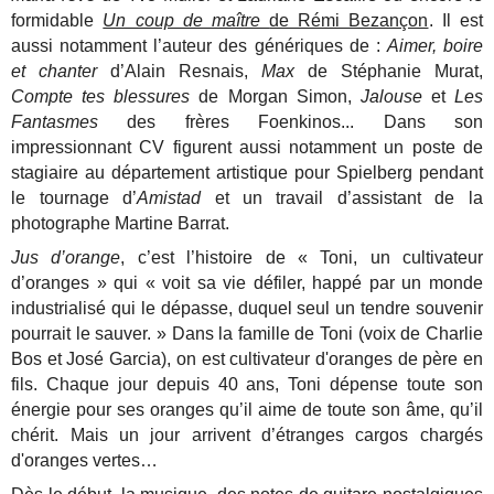
formidable
Un coup de maître
de Rémi Bezançon
. Il est
aussi notamment l’auteur des génériques de :
Aimer, boire
et chanter
d’Alain Resnais,
Max
de Stéphanie Murat,
Compte tes blessures
de Morgan Simon,
Jalouse
et
Les
Fantasmes
des frères Foenkinos... Dans son
impressionnant CV figurent aussi notamment un poste de
stagiaire au département artistique pour Spielberg pendant
le tournage d’
Amistad
et un travail d’assistant de la
photographe Martine Barrat.
Jus d’orange
, c’est l’histoire de « Toni, un cultivateur
d’oranges » qui « voit sa vie défiler, happé par un monde
industrialisé qui le dépasse, duquel seul un tendre souvenir
pourrait le sauver. » Dans la famille de Toni (voix de Charlie
Bos et José Garcia), on est cultivateur d'oranges de père en
fils. Chaque jour depuis 40 ans, Toni dépense toute son
énergie pour ses oranges qu’il aime de toute son âme, qu’il
chérit. Mais un jour arrivent d’étranges cargos chargés
d'oranges vertes…