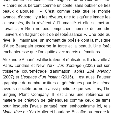
Richard nous bercent comme un conte, sans oublier de très
beaux dialogues : « C’est comme cela que le monde
avance, d’abord il y a les rêveurs, une fois qu’une image les
a traversés, ils la révèlent à l’humanité et elle se met au
travail », « Rien ne peut empêcher l’homme de prendre
l’univers en flagrant délit de désobéissance ». Une ode au
rêve, à l’imaginaire, un moment de poésie dont la musique
d’Alex Beaupain exacerbe la force et la beauté. Une forêt
enchanteresse que l’on quitte avec regrets et émotions.
Alexandre Athané est illustrateur et réalisateur. Il a travaillé à
Paris, Londres et New York.
Jus d’orange
(2023) est son
troisième court-métrage d'animation, après
Zoé Melody
(2007) et
L’espace d’un instant
(2016). Il est aussi l’auteur
graphique de nombreux titres et génériques pour le cinéma
avec sa société au nom aussi poétique que ses films, The
Singing Plant Company. Il est ainsi une référence en
matière de création de génériques comme ceux de films
pour lesquels j’avais partagé mon enthousiasme ici, tels
Maria rêve
de Yvo Muller et Lauriane Escaffre ou encore le