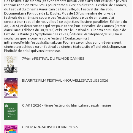
Ces festivals de cinéma (et évènements liés au 7ème art) sont ceux que je vous
recommande en 2026. Vous pourrez me suivre en direct du Festival de Cannes,
du Festival du Cinéma Américain de Deauville, du Festival du Film et du
Documentaire Politique de La Baule... Plus de 10 fois membre de jurys de
festivals de cinéma, je couvre ces festivals depuis plus de vingt ans. J'ai
consacré un recueil de nouvelles à ce sujet (Les illusions parallèles, Éditions du
38, 2016), et deux romans qui ont pour cadre, l'un le Festival de Cannes (L'amor
dans l'âme, Éditions du 38, 2016) et l'autre le Festival du Cinéma et Musique de
Film de La Baule (La Symphonie des rêves, Éditions Blacklephant, 2023). Vous
souhaitez que je couvre votre festival ? Contactez-moi à
inthemoodforfilmfestivals@gmail.com. Pour en savoir plus sur un évènement
cinématographique ou un festival de cinéma (dates, site officiel etc), cliquez sur
l'intitulé de celui qui vous intéresse.
79ème FESTIVAL DU FILM DE CANNES
BIARRITZ FILM FESTIVAL - NOUVELLES VAGUES 2026
CIAK ! 2026 - 4ème festival du film italien de patrimoine
CINEMA PARADISO LOUVRE 2026