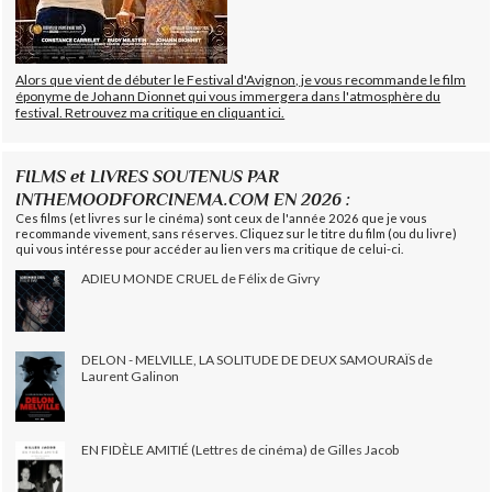
Alors que vient de débuter le Festival d'Avignon, je vous recommande le film
éponyme de Johann Dionnet qui vous immergera dans l'atmosphère du
festival. Retrouvez ma critique en cliquant ici.
FILMS et LIVRES SOUTENUS PAR
INTHEMOODFORCINEMA.COM EN 2026 :
Ces films (et livres sur le cinéma) sont ceux de l'année 2026 que je vous
recommande vivement, sans réserves. Cliquez sur le titre du film (ou du livre)
qui vous intéresse pour accéder au lien vers ma critique de celui-ci.
ADIEU MONDE CRUEL de Félix de Givry
DELON - MELVILLE, LA SOLITUDE DE DEUX SAMOURAÏS de
Laurent Galinon
EN FIDÈLE AMITIÉ (Lettres de cinéma) de Gilles Jacob