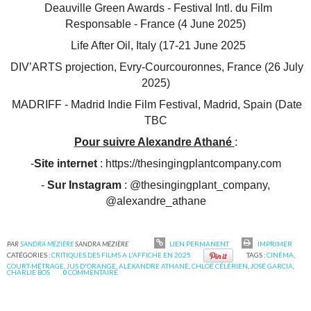
Deauville Green Awards - Festival Intl. du Film
Responsable - France (4 June 2025)
Life After Oil, Italy (17-21 June 2025
DIV’ARTS projection, Evry-Courcouronnes, France (26 July
2025)
MADRIFF - Madrid Indie Film Festival, Madrid, Spain (Date
TBC
Pour suivre Alexandre Athané
:
-
Site internet
: https://thesingingplantcompany.com
-
Sur Instagram
: @thesingingplant_company,
@alexandre_athane
PAR
SANDRA MÉZIÈRE
SANDRA MÉZIÈRE
LIEN PERMANENT
IMPRIMER
CATÉGORIES :
CRITIQUES DES FILMS A L'AFFICHE EN 2025
TAGS :
CINÉMA
,
COURT-MÉTRAGE
,
JUS D'ORANGE
,
ALEXANDRE ATHANÉ
,
CHLOÉ CÉLÉRIEN
,
JOSÉ GARCIA
,
CHARLIE BOS
0
COMMENTAIRE