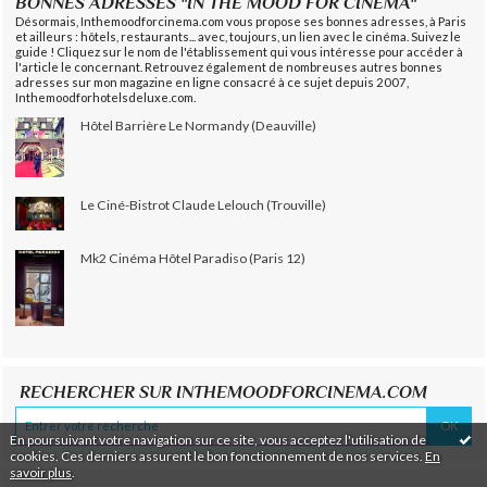
BONNES ADRESSES "IN THE MOOD FOR CINEMA"
Désormais, Inthemoodforcinema.com vous propose ses bonnes adresses, à Paris
et ailleurs : hôtels, restaurants... avec, toujours, un lien avec le cinéma. Suivez le
guide ! Cliquez sur le nom de l'établissement qui vous intéresse pour accéder à
l'article le concernant. Retrouvez également de nombreuses autres bonnes
adresses sur mon magazine en ligne consacré à ce sujet depuis 2007,
Inthemoodforhotelsdeluxe.com.
Hôtel Barrière Le Normandy (Deauville)
Le Ciné-Bistrot Claude Lelouch (Trouville)
Mk2 Cinéma Hôtel Paradiso (Paris 12)
RECHERCHER SUR INTHEMOODFORCINEMA.COM
En poursuivant votre navigation sur ce site, vous acceptez l'utilisation de
cookies. Ces derniers assurent le bon fonctionnement de nos services.
En
savoir plus
.