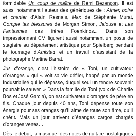
formidable
Un coup de maître
de Rémi Bezançon
. Il est
aussi notamment l’auteur des génériques de :
Aimer, boire
et chanter
d’Alain Resnais,
Max
de Stéphanie Murat,
Compte tes blessures
de Morgan Simon,
Jalouse
et
Les
Fantasmes
des frères Foenkinos... Dans son
impressionnant CV figurent aussi notamment un poste de
stagiaire au département artistique pour Spielberg pendant
le tournage d’
Amistad
et un travail d’assistant de la
photographe Martine Barrat.
Jus d’orange
, c’est l’histoire de « Toni, un cultivateur
d’oranges » qui « voit sa vie défiler, happé par un monde
industrialisé qui le dépasse, duquel seul un tendre souvenir
pourrait le sauver. » Dans la famille de Toni (voix de Charlie
Bos et José Garcia), on est cultivateur d'oranges de père en
fils. Chaque jour depuis 40 ans, Toni dépense toute son
énergie pour ses oranges qu’il aime de toute son âme, qu’il
chérit. Mais un jour arrivent d’étranges cargos chargés
d'oranges vertes…
Dès le début, la musique, des notes de guitare nostalgiques