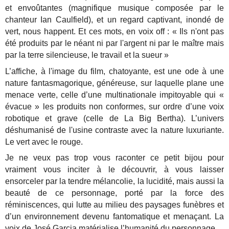
et envoûtantes (magnifique musique composée par le
chanteur Ian Caulfield), et un regard captivant, inondé de
vert, nous happent. Et ces mots, en voix off :
« Ils n'ont pas
été produits par le néant ni par l'argent ni par le maître mais
par la terre silencieuse, le travail et la sueur »
L’affiche, à l'image du film, chatoyante, est une ode à une
nature fantasmagorique, généreuse, sur laquelle plane une
menace verte, celle d’une multinationale impitoyable qui «
évacue » les produits non conformes, sur ordre d’une voix
robotique et grave (celle de La Big Bertha). L’univers
déshumanisé de l'usine contraste avec la nature luxuriante.
Le vert avec le rouge.
Je ne veux pas trop vous raconter ce petit bijou pour
vraiment vous inciter à le découvrir, à vous laisser
ensorceler par la tendre mélancolie, la lucidité, mais aussi la
beauté de ce personnage, porté par la force des
réminiscences, qui lutte au milieu des paysages funèbres et
d’un environnement devenu fantomatique et menaçant. La
voix de José Garcia matérialise l’humanité du personnage.