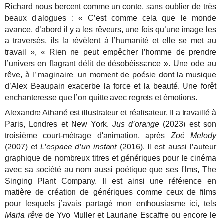
Richard nous bercent comme un conte, sans oublier de très
beaux dialogues : « C’est comme cela que le monde
avance, d’abord il y a les rêveurs, une fois qu’une image les
a traversés, ils la révèlent à l’humanité et elle se met au
travail », « Rien ne peut empêcher l’homme de prendre
l’univers en flagrant délit de désobéissance ». Une ode au
rêve, à l’imaginaire, un moment de poésie dont la musique
d’Alex Beaupain exacerbe la force et la beauté. Une forêt
enchanteresse que l’on quitte avec regrets et émotions.
Alexandre Athané est illustrateur et réalisateur. Il a travaillé à
Paris, Londres et New York.
Jus d’orange
(2023) est son
troisième court-métrage d'animation, après
Zoé Melody
(2007) et
L’espace d’un instant
(2016). Il est aussi l’auteur
graphique de nombreux titres et génériques pour le cinéma
avec sa société au nom aussi poétique que ses films, The
Singing Plant Company. Il est ainsi une référence en
matière de création de génériques comme ceux de films
pour lesquels j’avais partagé mon enthousiasme ici, tels
Maria rêve
de Yvo Muller et Lauriane Escaffre ou encore le