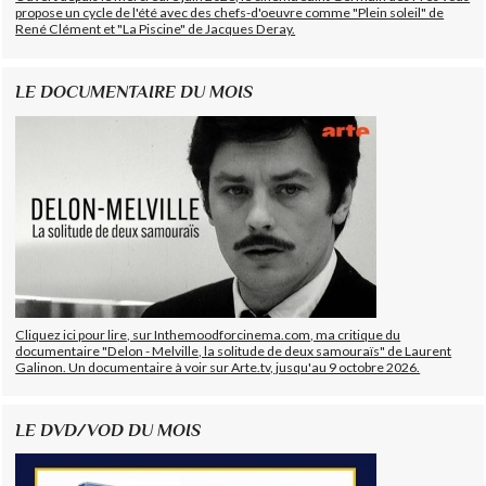
propose un cycle de l'été avec des chefs-d'oeuvre comme "Plein soleil" de
René Clément et "La Piscine" de Jacques Deray.
LE DOCUMENTAIRE DU MOIS
Cliquez ici pour lire, sur Inthemoodforcinema.com, ma critique du
documentaire "Delon - Melville, la solitude de deux samouraïs" de Laurent
Galinon. Un documentaire à voir sur Arte.tv, jusqu'au 9 octobre 2026.
LE DVD/VOD DU MOIS