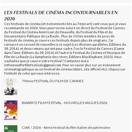
LES FESTIVALS DE CINÉMA INCONTOURNABLES EN
2026
Ces festivals de cinéma (et évènements liés au 7ème art) sont ceux que je vous
recommande en 2026. Vous pourrez me suivre en direct du Festival de Cannes,
du Festival du Cinéma Américain de Deauville, du Festival du Film et du
Documentaire Politique de La Baule... Plus de 10 fois membre de jurys de
festivals de cinéma, je couvre ces festivals depuis plus de vingt ans. J'ai
consacré un recueil de nouvelles à ce sujet (Les illusions parallèles, Éditions du
38, 2016), et deux romans qui ont pour cadre, l'un le Festival de Cannes (L'amor
dans l'âme, Éditions du 38, 2016) et l'autre le Festival du Cinéma et Musique de
Film de La Baule (La Symphonie des rêves, Éditions Blacklephant, 2023). Vous
souhaitez que je couvre votre festival ? Contactez-moi à
inthemoodforfilmfestivals@gmail.com. Pour en savoir plus sur un évènement
cinématographique ou un festival de cinéma (dates, site officiel etc), cliquez sur
l'intitulé de celui qui vous intéresse.
79ème FESTIVAL DU FILM DE CANNES
BIARRITZ FILM FESTIVAL - NOUVELLES VAGUES 2026
CIAK ! 2026 - 4ème festival du film italien de patrimoine