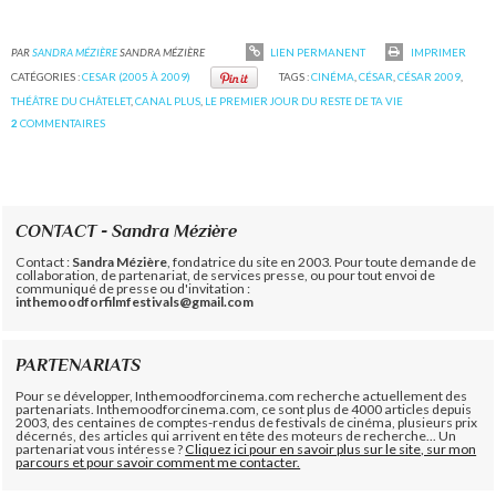
PAR
SANDRA MÉZIÈRE
SANDRA MÉZIÈRE
LIEN PERMANENT
IMPRIMER
CATÉGORIES :
CESAR (2005 À 2009)
TAGS :
CINÉMA
,
CÉSAR
,
CÉSAR 2009
,
THÉÂTRE DU CHÂTELET
,
CANAL PLUS
,
LE PREMIER JOUR DU RESTE DE TA VIE
2
COMMENTAIRES
CONTACT - Sandra Mézière
Contact :
Sandra Mézière
, fondatrice du site en 2003. Pour toute demande de
collaboration, de partenariat, de services presse, ou pour tout envoi de
communiqué de presse ou d'invitation :
inthemoodforfilmfestivals@gmail.com
PARTENARIATS
Pour se développer, Inthemoodforcinema.com recherche actuellement des
partenariats. Inthemoodforcinema.com, ce sont plus de 4000 articles depuis
2003, des centaines de comptes-rendus de festivals de cinéma, plusieurs prix
décernés, des articles qui arrivent en tête des moteurs de recherche... Un
partenariat vous intéresse ?
Cliquez ici pour en savoir plus sur le site, sur mon
parcours et pour savoir comment me contacter.