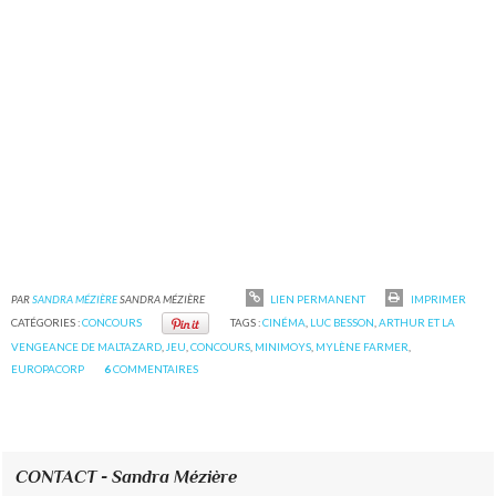
PAR
SANDRA MÉZIÈRE
SANDRA MÉZIÈRE
LIEN PERMANENT
IMPRIMER
CATÉGORIES :
CONCOURS
TAGS :
CINÉMA
,
LUC BESSON
,
ARTHUR ET LA
VENGEANCE DE MALTAZARD
,
JEU
,
CONCOURS
,
MINIMOYS
,
MYLÈNE FARMER
,
EUROPACORP
6
COMMENTAIRES
CONTACT - Sandra Mézière