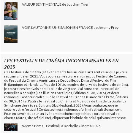
VALEUR SENTIMENTALE de Joachim Trier
VOIR L'AUTOMNE, UNE SAISON EN FRANCE de Jeremy Frey
LES FESTIVALS DE CINÉMA INCONTOURNABLES EN
2025
Ces festivals de cinéma (et évènements liés au 7ème art) sont ceux que je vous
recommande en 2025. Vous pourrez me suivre en direct du Festival de Cannes,
du Festival du Cinéma Américain de Deauville, du Dinard Festival du Film
Britannique et Irlandais... Plus de 10 fois membre de jurys de festivals de cinéma,
je couvre ces festivals depuis plus de vingt ans. J'ai consacré un recueil de
nouvelles à ce sujet (Les illusions parallèles, Éditions du 38, 2016), et deux
romans qui ont pour cadre, l'un le Festival de Cannes (L'amor dans l'âme, Éditions
du 38, 2016) et l'autre le Festival du Cinéma et Musique de Film de La Baule (La
Symphonie des rêves, Éditions Blacklephant, 2023). Vous souhaitez que je
couvre votre festival ? Contactez-moi à inthemoodforfilmfestivals@gmail.com.
Pour en savoir plus sur un évènement cinématographique ou un festival de
cinéma (dates, site officiel etc), cliquez sur l'intitulé de celui qui vous intéresse.
53ème Fema - Festival La Rochelle Cinéma 2025