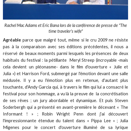
Rachel Mac Adams et Eric Bana lors de la conférence de presse de "The
time traveler's wife"
Agréable
parce que malgré tout, même si le cru 2009 ne résiste
pas à la comparaison avec ses éditions précédentes, il nous a
réservé de beaux moments parmi lesquels les présences de deux
habitués du festival : la pétillante Meryl Streep (incroyable -mais
cela devient un pléonasme- dans le film d'ouverture « Julie et
Julia ») et Harrison Ford, submergé par l'émotion devant une salle
médusée. Il y a eu l'émotion plus en retenue, d'autant plus
touchante, d'Andy Garcia qui, à travers le film qui lui a consacré le
festival pour son hommage, a vu là la preuve de la concrétisation
de ses rêves ; un jury abordable et dynamique. Et puis Steven
Soderbergh qui a présenté en avant-première le décevant « The
Informant ! » ; Robin Wright Penn dont j'ai découvert
l'impressionnante étendue du talent dans « Pippa Lee » ; Julia
Migenes pour le concert d'ouverture illuminé de sa lyrique