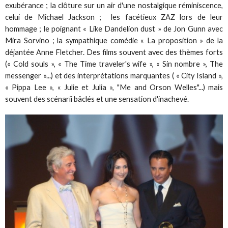
exubérance ; la clôture sur un air d'une nostalgique réminiscence,
celui de Michael Jackson ; les facétieux ZAZ lors de leur
hommage ; le poignant « Like Dandelion dust » de Jon Gunn avec
Mira Sorvino ; la sympathique comédie « La proposition » de la
déjantée Anne Fletcher. Des films souvent avec des thèmes forts
(« Cold souls », « The Time traveler's wife », « Sin nombre », The
messenger »...) et des interprétations marquantes ( « City Island »,
« Pippa Lee », « Julie et Julia », "Me and Orson Welles"...) mais
souvent des scénarii bâclés et une sensation d'inachevé.