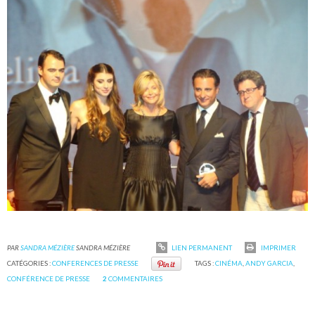
PAR
SANDRA MÉZIÈRE
SANDRA MÉZIÈRE
LIEN PERMANENT
IMPRIMER
CATÉGORIES :
CONFERENCES DE PRESSE
TAGS :
CINÉMA
,
ANDY GARCIA
,
CONFÉRENCE DE PRESSE
2
COMMENTAIRES