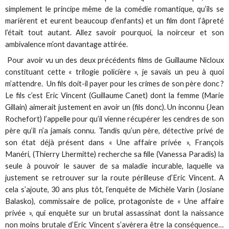
simplement le principe même de la comédie romantique, qu’ils se
marièrent et eurent beaucoup d’enfants) et un film dont l’âpreté
l’était tout autant. Allez savoir pourquoi, la noirceur et son
ambivalence m’ont davantage attirée.
Pour avoir vu un des deux précédents films de Guillaume Nicloux
constituant cette « trilogie policière », je savais un peu à quoi
m’attendre. Un fils doit-il payer pour les crimes de son père donc ?
Le fils c’est Eric Vincent (Guillaume Canet) dont la femme (Marie
Gillain) aimerait justement en avoir un (fils donc). Un inconnu (Jean
Rochefort) l’appelle pour qu’il vienne récupérer les cendres de son
père qu’il n’a jamais connu. Tandis qu’un père, détective privé de
son état déjà présent dans « Une affaire privée », François
Manéri, (Thierry Lhermitte) recherche sa fille (Vanessa Paradis) la
seule à pouvoir le sauver de sa maladie incurable, laquelle va
justement se retrouver sur la route périlleuse d’Eric Vincent. A
cela s’ajoute, 30 ans plus tôt, l’enquête de Michèle Varin (Josiane
Balasko), commissaire de police, protagoniste de « Une affaire
privée », qui enquête sur un brutal assassinat dont la naissance
non moins brutale d’Eric Vincent s’avèrera être la conséquence…