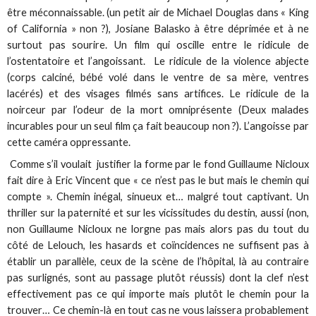
être méconnaissable. (un petit air de Michael Douglas dans « King
of California » non ?), Josiane Balasko à être déprimée et à ne
surtout pas sourire. Un film qui oscille entre le ridicule de
l’ostentatoire et l’angoissant. Le ridicule de la violence abjecte
(corps calciné, bébé volé dans le ventre de sa mère, ventres
lacérés) et des visages filmés sans artifices. Le ridicule de la
noirceur par l’odeur de la mort omniprésente (Deux malades
incurables pour un seul film ça fait beaucoup non ?). L’angoisse par
cette caméra oppressante.
Comme s’il voulait justifier la forme par le fond Guillaume Nicloux
fait dire à Eric Vincent que « ce n’est pas le but mais le chemin qui
compte ». Chemin inégal, sinueux et… malgré tout captivant. Un
thriller sur la paternité et sur les vicissitudes du destin, aussi (non,
non Guillaume Nicloux ne lorgne pas mais alors pas du tout du
côté de Lelouch, les hasards et coïncidences ne suffisent pas à
établir un parallèle, ceux de la scène de l’hôpital, là au contraire
pas surlignés, sont au passage plutôt réussis) dont la clef n’est
effectivement pas ce qui importe mais plutôt le chemin pour la
trouver… Ce chemin-là en tout cas ne vous laissera probablement