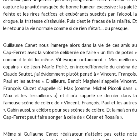
capture la gravité masquée de bonne humeur excessive : la gaieté
feinte et les rires factices et exubérants suscités par l’alcool, la
drogue, la tristesse dissimulée. Puis c’est le fracas de la réalité. Et
le retour à la vie normale comme si de rien n’était… ou presque.
Guillaume Canet nous immerge alors dans la vie de ces amis au
Cap-Ferret avec la volonté délibérée de faire « un film de potes »
comme il le dit lui-même. S’il évoque notamment « Mes meilleurs
copains » de Jean-Marie Poiré, en inconditionnelle du cinéma de
Claude Sautet, j’ai évidemment plutôt pensé à « Vincent, François,
Paul et les autres ». D’ailleurs, Benoît Magimel s’appelle Vincent,
François Cluzet s’appelle ici Max (comme Michel Piccoli dans «
Max et les ferrailleurs ») et il m’a rappelé ce dernier dans la
fameuse scène de colère de « Vincent, François, Paul et les autres
». Gabin aussi, si célèbre pour ses scènes de colère. Et la maison du
Cap-Ferret peut faire songer à celle de « César et Rosalie ».
Même si Guillaume Canet réalisateur n’atteint pas cette note