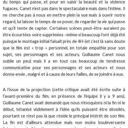
du temps qui passe, et pour en saisir la beauté et la violence
fugaces. Canet n’est pas dans le spectaculaire mais dans l’intime. Il
ne cherche pas à nous en mettre plein la vue mais à ouvrir notre
regard, lui laisser le temps de se poser, de regarder la vie qui passe
et qu’il tente de capter. Certaines scènes peut-être auraient pu
être écourtées voire supprimées –même si beaucoup l’ont déjà été
puisque le montage initial faisait près de 4H-(et c’est là sans doute
que le film est « trop » personnel, en totale empathie pour son
sujet, ses personnages et ses acteurs, Guillaume Canet nous
oublie un peu) mais il a en tout cas beaucoup de tendresse
communicative pour ses personnages et ses acteurs et nous
donne envie , malgré et à cause de leurs failles, de se joindre à eux.
A l’issue de la projection (cette critique avait été écrite suite à
l'avant-première du film, en présence de l'équipe il y a 9 ans),
Guillaume Canet avait demandé que nous n’évoquions ni la fin ni le
début, tétanisé visiblement à l’idée qu’ils puissent être dévoilés,
pourtant ce n’est pas là que réside le principal intérêt de son film.
La fin est d’ailleurs attendue mais non moins bouleversante