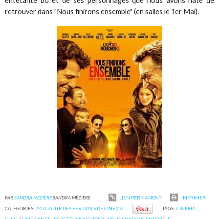
entêtante bo et de ses personnages que nous avons hâte de
retrouver dans "Nous finirons ensemble" (en salles le 1er Mai).
PAR
SANDRA MÉZIÈRE
SANDRA MÉZIÈRE
LIEN PERMANENT
IMPRIMER
CATÉGORIES :
ACTUALITÉ DES FESTIVALS DE CINÉMA
TAGS :
CINÉMA
,
GUILLAUME CANET
,
LES PETITS MOUCHOIRS
,
NOUS FINIRONS ENSEMBLE