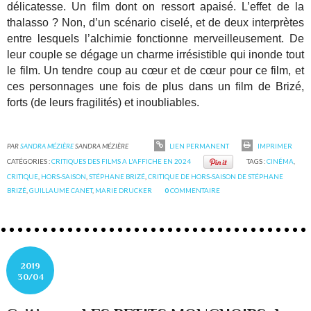
délicatesse. Un film dont on ressort apaisé. L’effet de la
thalasso ? Non, d’un scénario ciselé, et de deux interprètes
entre lesquels l’alchimie fonctionne merveilleusement. De
leur couple se dégage un charme irrésistible qui inonde tout
le film. Un tendre coup au cœur et de cœur pour ce film, et
ces personnages une fois de plus dans un film de Brizé,
forts (de leurs fragilités) et inoubliables.
PAR
SANDRA MÉZIÈRE
SANDRA MÉZIÈRE
LIEN PERMANENT
IMPRIMER
CATÉGORIES :
CRITIQUES DES FILMS A L'AFFICHE EN 2024
TAGS :
CINÉMA
,
CRITIQUE
,
HORS-SAISON
,
STÉPHANE BRIZÉ
,
CRITIQUE DE HORS-SAISON DE STÉPHANE
BRIZÉ
,
GUILLAUME CANET
,
MARIE DRUCKER
0
COMMENTAIRE
2019
30/04