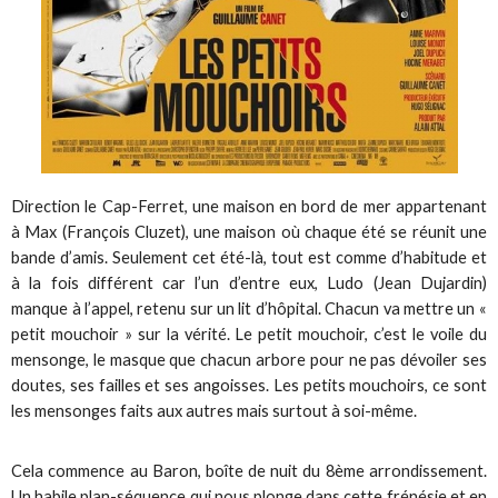
Direction le Cap-Ferret, une maison en bord de mer appartenant
à Max (François Cluzet), une maison où chaque été se réunit une
bande d’amis. Seulement cet été-là, tout est comme d’habitude et
à la fois différent car l’un d’entre eux, Ludo (Jean Dujardin)
manque à l’appel, retenu sur un lit d’hôpital. Chacun va mettre un «
petit mouchoir » sur la vérité. Le petit mouchoir, c’est le voile du
mensonge, le masque que chacun arbore pour ne pas dévoiler ses
doutes, ses failles et ses angoisses. Les petits mouchoirs, ce sont
les mensonges faits aux autres mais surtout à soi-même.
Cela commence au Baron, boîte de nuit du 8ème arrondissement.
Un habile plan-séquence qui nous plonge dans cette frénésie et en