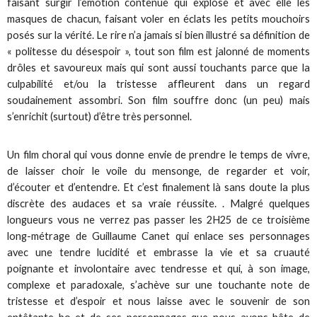
faisant surgir l’émotion contenue qui explose et avec elle les
masques de chacun, faisant voler en éclats les petits mouchoirs
posés sur la vérité. Le rire n’a jamais si bien illustré sa définition de
« politesse du désespoir », tout son film est jalonné de moments
drôles et savoureux mais qui sont aussi touchants parce que la
culpabilité et/ou la tristesse affleurent dans un regard
soudainement assombri. Son film souffre donc (un peu) mais
s’enrichit (surtout) d’être très personnel.
Un film choral qui vous donne envie de prendre le temps de vivre,
de laisser choir le voile du mensonge, de regarder et voir,
d’écouter et d’entendre. Et c’est finalement là sans doute la plus
discrète des audaces et sa vraie réussite. . Malgré quelques
longueurs vous ne verrez pas passer les 2H25 de ce troisième
long-métrage de Guillaume Canet qui enlace ses personnages
avec une tendre lucidité et embrasse la vie et sa cruauté
poignante et involontaire avec tendresse et qui, à son image,
complexe et paradoxale, s’achève sur une touchante note de
tristesse et d’espoir et nous laisse avec le souvenir de son