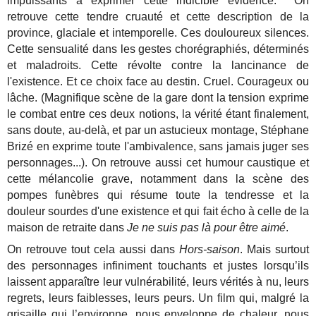
impuissants à exprimer cette indicible évidence. On
retrouve cette tendre cruauté et cette description de la
province, glaciale et intemporelle. Ces douloureux silences.
Cette sensualité dans les gestes chorégraphiés, déterminés
et maladroits. Cette révolte contre la lancinance de
l'existence. Et ce choix face au destin. Cruel. Courageux ou
lâche. (Magnifique scène de la gare dont la tension exprime
le combat entre ces deux notions, la vérité étant finalement,
sans doute, au-delà, et par un astucieux montage, Stéphane
Brizé en exprime toute l'ambivalence, sans jamais juger ses
personnages...). On retrouve aussi cet humour caustique et
cette mélancolie grave, notamment dans la scène des
pompes funèbres qui résume toute la tendresse et la
douleur sourdes d'une existence et qui fait écho à celle de la
maison de retraite dans
Je ne suis pas là pour être aimé
.
On retrouve tout cela aussi dans
Hors-saison
. Mais surtout
des personnages infiniment touchants et justes lorsqu’ils
laissent apparaître leur vulnérabilité, leurs vérités à nu, leurs
regrets, leurs faiblesses, leurs peurs. Un film qui, malgré la
grisaille qui l’environne, nous enveloppe de chaleur, nous