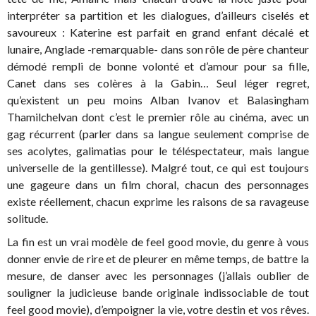
interpréter sa partition et les dialogues, d’ailleurs ciselés et
savoureux : Katerine est parfait en grand enfant décalé et
lunaire, Anglade -remarquable- dans son rôle de père chanteur
démodé rempli de bonne volonté et d’amour pour sa fille,
Canet dans ses colères à la Gabin… Seul léger regret,
qu’existent un peu moins Alban Ivanov et Balasingham
Thamilchelvan dont c’est le premier rôle au cinéma, avec un
gag récurrent (parler dans sa langue seulement comprise de
ses acolytes, galimatias pour le téléspectateur, mais langue
universelle de la gentillesse). Malgré tout, ce qui est toujours
une gageure dans un film choral, chacun des personnages
existe réellement, chacun exprime les raisons de sa ravageuse
solitude.
La fin est un vrai modèle de feel good movie, du genre à vous
donner envie de rire et de pleurer en même temps, de battre la
mesure, de danser avec les personnages (j’allais oublier de
souligner la judicieuse bande originale indissociable de tout
feel good movie), d’empoigner la vie, votre destin et vos rêves.