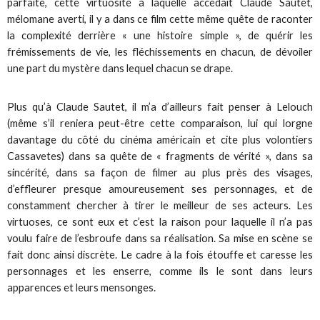
parfaite, cette virtuosité à laquelle accédait Claude Sautet,
mélomane averti, il y a dans ce film cette même quête de raconter
la complexité derrière « une histoire simple », de quérir les
frémissements de vie, les fléchissements en chacun, de dévoiler
une part du mystère dans lequel chacun se drape.
Plus qu’à Claude Sautet, il m’a d’ailleurs fait penser à Lelouch
(même s’il reniera peut-être cette comparaison, lui qui lorgne
davantage du côté du cinéma américain et cite plus volontiers
Cassavetes) dans sa quête de « fragments de vérité », dans sa
sincérité, dans sa façon de filmer au plus près des visages,
d’effleurer presque amoureusement ses personnages, et de
constamment chercher à tirer le meilleur de ses acteurs. Les
virtuoses, ce sont eux et c’est la raison pour laquelle il n’a pas
voulu faire de l’esbroufe dans sa réalisation. Sa mise en scène se
fait donc ainsi discrète. Le cadre à la fois étouffe et caresse les
personnages et les enserre, comme ils le sont dans leurs
apparences et leurs mensonges.