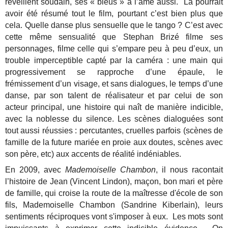
réveillent soudain, ses « bleus » à l’âme aussi. Là pourrait
avoir été résumé tout le film, pourtant c’est bien plus que
cela. Quelle danse plus sensuelle que le tango ? C’est avec
cette même sensualité que Stephan Brizé filme ses
personnages, filme celle qui s’empare peu à peu d’eux, un
trouble imperceptible capté par la caméra : une main qui
progressivement se rapproche d’une épaule, le
frémissement d’un visage, et sans dialogues, le temps d’une
danse, par son talent de réalisateur et par celui de son
acteur principal, une histoire qui naît de manière indicible,
avec la noblesse du silence. Les scènes dialoguées sont
tout aussi réussies : percutantes, cruelles parfois (scènes de
famille de la future mariée en proie aux doutes, scènes avec
son père, etc) aux accents de réalité indéniables.
En 2009, avec
Mademoiselle Chambon
, il nous racontait
l’histoire de Jean (Vincent Lindon), maçon, bon mari et père
de famille, qui croise la route de la maîtresse d'école de son
fils, Mademoiselle Chambon (Sandrine Kiberlain), leurs
sentiments réciproques vont s'imposer à eux. Les mots sont