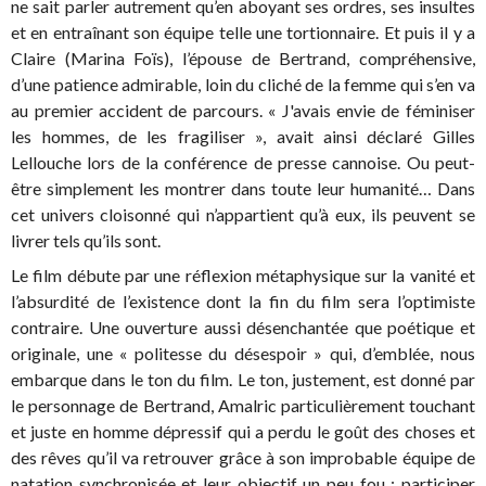
ne sait parler autrement qu’en aboyant ses ordres, ses insultes
et en entraînant son équipe telle une tortionnaire. Et puis il y a
Claire (Marina Foïs), l’épouse de Bertrand, compréhensive,
d’une patience admirable, loin du cliché de la femme qui s’en va
au premier accident de parcours. « J'avais envie de féminiser
les hommes, de les fragiliser », avait ainsi déclaré Gilles
Lellouche lors de la conférence de presse cannoise. Ou peut-
être simplement les montrer dans toute leur humanité… Dans
cet univers cloisonné qui n’appartient qu’à eux, ils peuvent se
livrer tels qu’ils sont.
Le film débute par une réflexion métaphysique sur la vanité et
l’absurdité de l’existence dont la fin du film sera l’optimiste
contraire. Une ouverture aussi désenchantée que poétique et
originale, une « politesse du désespoir » qui, d’emblée, nous
embarque dans le ton du film. Le ton, justement, est donné par
le personnage de Bertrand, Amalric particulièrement touchant
et juste en homme dépressif qui a perdu le goût des choses et
des rêves qu’il va retrouver grâce à son improbable équipe de
natation synchronisée et leur objectif un peu fou : participer