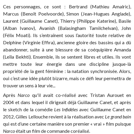
Ces personnages, ce sont : Bertrand (Mathieu Amalric),
Marcus (Benoît Poelvoorde), Simon (Jean-Hugues Anglade),
Laurent (Guillaume Canet), Thierry (Philippe Katerine), Basile
(Alban Ivanov), Avanish (Balasingham Tamilchelvan), John
(Félix Moati). Ils s’entraînent sous l’autorité toute relative de
Delphine (Virginie Effira), ancienne gloire des bassins qui a dû
abandonner, suite à une blessure de sa coéquipière Amanda
(Leïla Bekhti). Ensemble, ils se sentent libres et utiles. Ils vont
mettre toute leur énergie dans une discipline jusque-là
propriété de la gent féminine : la natation synchronisée. Alors,
oui c’est une idée plutôt bizarre, mais ce défi leur permettra de
trouver un sens à leur vie...
Après
Narco
qu'il avait co-réalisé avec Tristan Aurouet en
2004 et dans lequel il dirigeait déjà Guillaume Canet, et après
le sketch de la comédie
Les Infidèles
avec Guillaume Canet en
2012, Gilles Lellouche revient à la réalisation avec
Le grand bain
qui est d’une certaine manière son premier « vrai » film puisque
Narco
était un film de commande coréalisé.