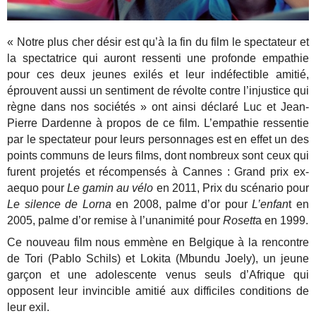
« Notre plus cher désir est qu’à la fin du film le spectateur et
la spectatrice qui auront ressenti une profonde empathie
pour ces deux jeunes exilés et leur indéfectible amitié,
éprouvent aussi un sentiment de révolte contre l’injustice qui
règne dans nos sociétés » ont ainsi déclaré Luc et Jean-
Pierre Dardenne à propos de ce film. L’empathie ressentie
par le spectateur pour leurs personnages est en effet un des
points communs de leurs films, dont nombreux sont ceux qui
furent projetés et récompensés à Cannes : Grand prix ex-
aequo pour
Le gamin au vélo
en 2011, Prix du scénario pour
Le silence de Lorna
en 2008, palme d’or pour
L’enfan
t en
2005, palme d’or remise à l’unanimité pour
Rosett
a en 1999.
Ce nouveau film nous emmène en Belgique à la rencontre
de Tori (Pablo Schils) et Lokita (Mbundu Joely), un jeune
garçon et une adolescente venus seuls d’Afrique qui
opposent leur invincible amitié aux difficiles conditions de
leur exil.