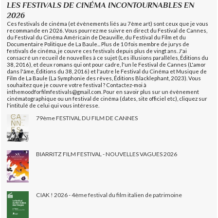
LES FESTIVALS DE CINÉMA INCONTOURNABLES EN
2026
Ces festivals de cinéma (et évènements liés au 7ème art) sont ceux que je vous
recommande en 2026. Vous pourrez me suivre en direct du Festival de Cannes,
du Festival du Cinéma Américain de Deauville, du Festival du Film et du
Documentaire Politique de La Baule... Plus de 10 fois membre de jurys de
festivals de cinéma, je couvre ces festivals depuis plus de vingt ans. J'ai
consacré un recueil de nouvelles à ce sujet (Les illusions parallèles, Éditions du
38, 2016), et deux romans qui ont pour cadre, l'un le Festival de Cannes (L'amor
dans l'âme, Éditions du 38, 2016) et l'autre le Festival du Cinéma et Musique de
Film de La Baule (La Symphonie des rêves, Éditions Blacklephant, 2023). Vous
souhaitez que je couvre votre festival ? Contactez-moi à
inthemoodforfilmfestivals@gmail.com. Pour en savoir plus sur un évènement
cinématographique ou un festival de cinéma (dates, site officiel etc), cliquez sur
l'intitulé de celui qui vous intéresse.
79ème FESTIVAL DU FILM DE CANNES
BIARRITZ FILM FESTIVAL - NOUVELLES VAGUES 2026
CIAK ! 2026 - 4ème festival du film italien de patrimoine