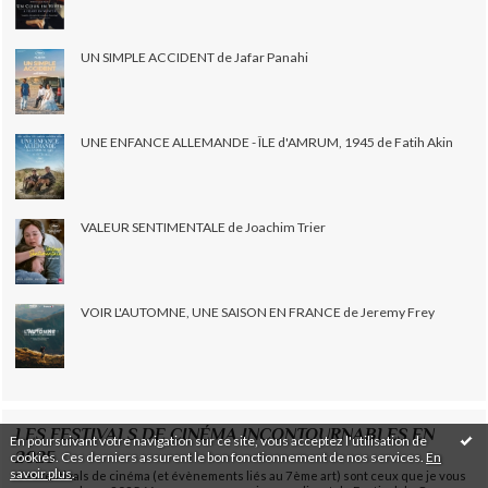
UN SIMPLE ACCIDENT de Jafar Panahi
UNE ENFANCE ALLEMANDE - ÎLE d'AMRUM, 1945 de Fatih Akin
VALEUR SENTIMENTALE de Joachim Trier
VOIR L'AUTOMNE, UNE SAISON EN FRANCE de Jeremy Frey
LES FESTIVALS DE CINÉMA INCONTOURNABLES EN
En poursuivant votre navigation sur ce site, vous acceptez l'utilisation de
2025
cookies. Ces derniers assurent le bon fonctionnement de nos services.
En
savoir plus
.
Ces festivals de cinéma (et évènements liés au 7ème art) sont ceux que je vous