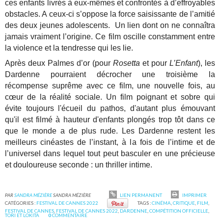
ces enfants livrés à eux-mêmes et confrontés à d’effroyables
obstacles. A ceux-ci s’oppose la force saisissante de l’amitié
des deux jeunes adolescents. Un lien dont on ne connaîtra
jamais vraiment l’origine. Ce film oscille constamment entre
la violence et la tendresse qui les lie.
Après deux Palmes d’or (pour
Rosetta
et pour
L’Enfant
), les
Dardenne pourraient décrocher une troisième la
récompense suprême avec ce film, une nouvelle fois, au
cœur de la réalité sociale. Un film poignant et sobre qui
évite toujours l'écueil du pathos, d'autant plus émouvant
qu'il est filmé à hauteur d'enfants plongés trop tôt dans ce
que le monde a de plus rude. Les Dardenne restent les
meilleurs cinéastes de l’instant, à la fois de l’intime et de
l’universel dans lequel tout peut basculer en une précieuse
et douloureuse seconde : un thriller intime.
PAR
SANDRA MÉZIÈRE
SANDRA MÉZIÈRE
LIEN PERMANENT
IMPRIMER
CATÉGORIES :
FESTIVAL DE CANNES 2022
TAGS :
CINÉMA
,
CRITIQUE
,
FILM
,
FESTIVAL DE CANNES
,
FESTIVAL DE CANNES 2022
,
DARDENNE
,
COMPÉTITION OFFICIELLE
,
TORI ET LOKITA
0
COMMENTAIRE