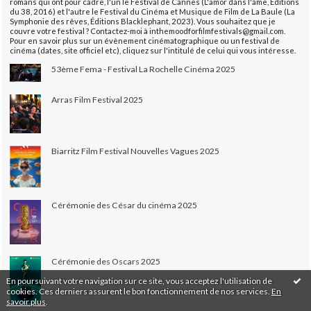
romans qui ont pour cadre, l'un le Festival de Cannes (L'amor dans l'âme, Éditions
du 38, 2016) et l'autre le Festival du Cinéma et Musique de Film de La Baule (La
Symphonie des rêves, Éditions Blacklephant, 2023). Vous souhaitez que je
couvre votre festival ? Contactez-moi à inthemoodforfilmfestivals@gmail.com.
Pour en savoir plus sur un évènement cinématographique ou un festival de
cinéma (dates, site officiel etc), cliquez sur l'intitulé de celui qui vous intéresse.
53ème Fema - Festival La Rochelle Cinéma 2025
Arras Film Festival 2025
Biarritz Film Festival Nouvelles Vagues 2025
Cérémonie des César du cinéma 2025
Cérémonie des Oscars 2025
En poursuivant votre navigation sur ce site, vous acceptez l'utilisation de
cookies. Ces derniers assurent le bon fonctionnement de nos services.
En
savoir plus
.