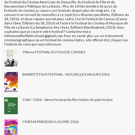
du Festival du Cinéma Américain de Deauville, du Festival du Film et du
Documentaire Politique de La Baule... Plus de 10 fois membre de jurys de
festivals de cinéma, je couvre ces festivals depuis plus de vingt ans. J'ai
consacré un recueil de nouvelles à ce sujet (Les illusions parallèles, Éditions du
38, 2016), et deux romans qui ont pour cadre, l'un le Festival de Cannes (L'amor
dans l'âme, Éditions du 38, 2016) et l'autre le Festival du Cinéma et Musique de
Film de La Baule (La Symphonie des rêves, Éditions Blacklephant, 2023). Vous
souhaitez que je couvre votre festival ? Contactez-moi à
inthemoodforfilmfestivals@gmail.com. Pour en savoir plus sur un évènement
cinématographique ou un festival de cinéma (dates, site officiel etc), cliquez sur
l'intitulé de celui qui vous intéresse.
79ème FESTIVAL DU FILM DE CANNES
BIARRITZ FILM FESTIVAL - NOUVELLES VAGUES 2026
CIAK ! 2026 - 4ème festival du film italien de patrimoine
CINEMA PARADISO LOUVRE 2026