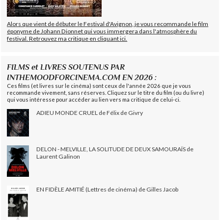
Alors que vient de débuter le Festival d'Avignon, je vous recommande le film
éponyme de Johann Dionnet qui vous immergera dans l'atmosphère du
festival. Retrouvez ma critique en cliquant ici.
FILMS et LIVRES SOUTENUS PAR
INTHEMOODFORCINEMA.COM EN 2026 :
Ces films (et livres sur le cinéma) sont ceux de l'année 2026 que je vous
recommande vivement, sans réserves. Cliquez sur le titre du film (ou du livre)
qui vous intéresse pour accéder au lien vers ma critique de celui-ci.
ADIEU MONDE CRUEL de Félix de Givry
DELON - MELVILLE, LA SOLITUDE DE DEUX SAMOURAÏS de
Laurent Galinon
EN FIDÈLE AMITIÉ (Lettres de cinéma) de Gilles Jacob