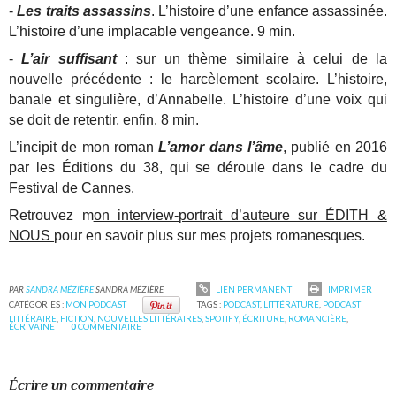
-
Les traits assassins
. L’histoire d’une enfance assassinée.
L’histoire d’une implacable vengeance. 9 min.
-
L’air suffisant
: sur un thème similaire à celui de la
nouvelle précédente : le harcèlement scolaire. L’histoire,
banale et singulière, d’Annabelle. L’histoire d’une voix qui
se doit de retentir, enfin. 8 min.
L’incipit de mon roman
L’amor dans l’âme
, publié en 2016
par les Éditions du 38, qui se déroule dans le cadre du
Festival de Cannes.
Retrouvez m
on interview-portrait d’auteure sur ÉDITH &
NOUS
pour en savoir plus sur mes projets romanesques.
PAR
SANDRA MÉZIÈRE
SANDRA MÉZIÈRE
LIEN PERMANENT
IMPRIMER
CATÉGORIES :
MON PODCAST
TAGS :
PODCAST
,
LITTÉRATURE
,
PODCAST
LITTÉRAIRE
,
FICTION
,
NOUVELLES LITTÉRAIRES
,
SPOTIFY
,
ÉCRITURE
,
ROMANCIÈRE
,
ÉCRIVAINE
0
COMMENTAIRE
Écrire un commentaire