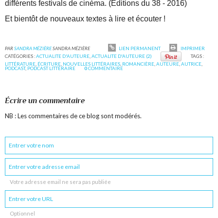
différents festivals de cinéma. (Editions du 38 - 2016)
Et bientôt de nouveaux textes à lire et écouter !
PAR
SANDRA MÉZIÈRE
SANDRA MÉZIÈRE
LIEN PERMANENT
IMPRIMER
CATÉGORIES :
ACTUALITE D'AUTEURE
,
ACTUALITE D'AUTEURE (2)
TAGS :
LITTÉRATURE
,
ÉCRITURE
,
NOUVELLES LITTÉRAIRES
,
ROMANCIÈRE
,
AUTEURE
,
AUTRICE
,
PODCAST
,
PODCAST LITTÉRAIRE
0
COMMENTAIRE
Écrire un commentaire
NB : Les commentaires de ce blog sont modérés.
Votre adresse email ne sera pas publiée
Optionnel