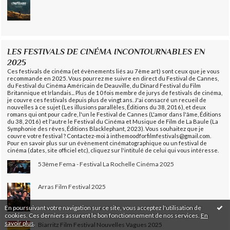
LES FESTIVALS DE CINÉMA INCONTOURNABLES EN
2025
Ces festivals de cinéma (et évènements liés au 7ème art) sont ceux que je vous
recommande en 2025. Vous pourrez me suivre en direct du Festival de Cannes,
du Festival du Cinéma Américain de Deauville, du Dinard Festival du Film
Britannique et Irlandais... Plus de 10 fois membre de jurys de festivals de cinéma,
je couvre ces festivals depuis plus de vingt ans. J'ai consacré un recueil de
nouvelles à ce sujet (Les illusions parallèles, Éditions du 38, 2016), et deux
romans qui ont pour cadre, l'un le Festival de Cannes (L'amor dans l'âme, Éditions
du 38, 2016) et l'autre le Festival du Cinéma et Musique de Film de La Baule (La
Symphonie des rêves, Éditions Blacklephant, 2023). Vous souhaitez que je
couvre votre festival ? Contactez-moi à inthemoodforfilmfestivals@gmail.com.
Pour en savoir plus sur un évènement cinématographique ou un festival de
cinéma (dates, site officiel etc), cliquez sur l'intitulé de celui qui vous intéresse.
53ème Fema - Festival La Rochelle Cinéma 2025
Arras Film Festival 2025
En poursuivant votre navigation sur ce site, vous acceptez l'utilisation de
cookies. Ces derniers assurent le bon fonctionnement de nos services.
En
savoir plus
.
Biarritz Film Festival Nouvelles Vagues 2025