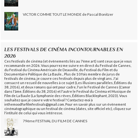
VICTOR COMME TOUT LE MONDE de Pascal Bonitzer
LES FESTIVALS DE CINÉMA INCONTOURNABLES EN
2026
Ces festivals de cinéma (et évènements liés au 7ème art) sont ceux que je vous
recommande en 2026. Vous pourrez me suivre en direct du Festival de Cannes,
du Festival du Cinéma Américain de Deauville, du Festival du Film et du
Documentaire Politique de La Baule... Plus de 10 fois membre de jurys de
festivals de cinéma, je couvre ces festivals depuis plus de vingt ans. J'ai
consacré un recueil de nouvelles à ce sujet (Les illusions parallèles, Éditions du
38, 2016), et deux romans qui ont pour cadre, l'un le Festival de Cannes (L'amor
dans l'âme, Éditions du 38, 2016) et l'autre le Festival du Cinéma et Musique de
Film de La Baule (La Symphonie des rêves, Éditions Blacklephant, 2023). Vous
souhaitez que je couvre votre festival ? Contactez-moi à
inthemoodforfilmfestivals@gmail.com. Pour en savoir plus sur un évènement
cinématographique ou un festival de cinéma (dates, site officiel etc), cliquez sur
l'intitulé de celui qui vous intéresse.
79ème FESTIVAL DU FILM DE CANNES