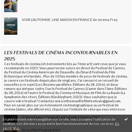
VOIR L'AUTOMNE, UNE SAISON EN FRANCE de Jeremy Frey
LES FESTIVALS DE CINÉMA INCONTOURNABLES EN
2025
Ces festivals de cinéma (et évènements liés au 7ème art) sont ceux que je vous
recommande en 2025. Vous pourrez me suivre en direct du Festival de Cannes,
du Festival du Cinéma Américain de Deauville, du Dinard Festival du Film
Britannique et Irlandais... Plus de 10 fois membre de jurys de festivals de cinéma,
je couvre ces festivals depuis plus de vingt ans. J'ai consacré un recueil de
nouvelles à ce sujet (Les illusions parallèles, Éditions du 38, 2016), et deux
romans qui ont pour cadre, l'un le Festival de Cannes (L'amor dans l'âme, Éditions
du 38, 2016) et l'autre le Festival du Cinéma et Musique de Film de La Baule (La
Symphonie des rêves, Éditions Blacklephant, 2023). Vous souhaitez que je
couvre votre festival ? Contactez-moi à inthemoodforfilmfestivals@gmail.com.
Pour en savoir plus sur un évènement cinématographique ou un festival de
cinéma (dates, site officiel etc), cliquez sur l'intitulé de celui qui vous intéresse.
53ème Fema - Festival La Rochelle Cinéma 2025
En poursuivant votre navigation sur ce site, vous acceptez l'utilisation de
cookies. Ces derniers assurent le bon fonctionnement de nos services.
En
savoir plus
.
Arras Film Festival 2025