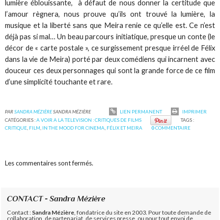
lumière éblouissante, à défaut de nous donner la certitude que
l’amour règnera, nous prouve qu’ils ont trouvé la lumière, la
musique et la liberté sans que Meira renie ce qu’elle est. Ce n’est
déjà pas si mal… Un beau parcours initiatique, presque un conte (le
décor de « carte postale », ce surgissement presque irréel de Félix
dans la vie de Meira) porté par deux comédiens qui incarnent avec
douceur ces deux personnages qui sont la grande force de ce film
d’une simplicité touchante et rare.
PAR
SANDRA MÉZIÈRE
SANDRA MÉZIÈRE
LIEN PERMANENT
IMPRIMER
CATÉGORIES :
A VOIR A LA TELEVISION : CRITIQUES DE FILMS
TAGS :
CRITIQUE
,
FILM
,
IN THE MOOD FOR CINEMA
,
FÉLIX ET MEIRA
0
COMMENTAIRE
Les commentaires sont fermés.
CONTACT - Sandra Mézière
Contact :
Sandra Mézière
, fondatrice du site en 2003. Pour toute demande de
collaboration, de partenariat, de services presse, ou pour tout envoi de