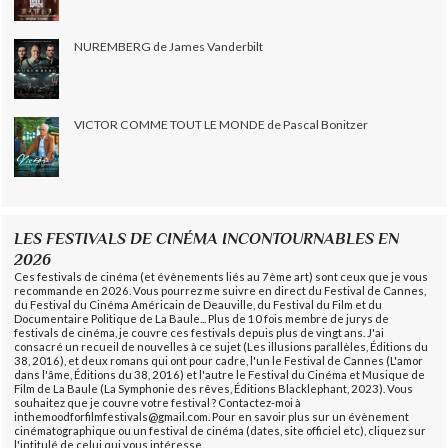
NUREMBERG de James Vanderbilt
VICTOR COMME TOUT LE MONDE de Pascal Bonitzer
LES FESTIVALS DE CINÉMA INCONTOURNABLES EN
2026
Ces festivals de cinéma (et évènements liés au 7ème art) sont ceux que je vous
recommande en 2026. Vous pourrez me suivre en direct du Festival de Cannes,
du Festival du Cinéma Américain de Deauville, du Festival du Film et du
Documentaire Politique de La Baule... Plus de 10 fois membre de jurys de
festivals de cinéma, je couvre ces festivals depuis plus de vingt ans. J'ai
consacré un recueil de nouvelles à ce sujet (Les illusions parallèles, Éditions du
38, 2016), et deux romans qui ont pour cadre, l'un le Festival de Cannes (L'amor
dans l'âme, Éditions du 38, 2016) et l'autre le Festival du Cinéma et Musique de
Film de La Baule (La Symphonie des rêves, Éditions Blacklephant, 2023). Vous
souhaitez que je couvre votre festival ? Contactez-moi à
inthemoodforfilmfestivals@gmail.com. Pour en savoir plus sur un évènement
cinématographique ou un festival de cinéma (dates, site officiel etc), cliquez sur
l'intitulé de celui qui vous intéresse.