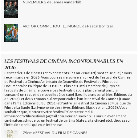
NUREMBERG de James Vanderbilt
VICTOR COMME TOUT LE MONDE de Pascal Bonitzer
LES FESTIVALS DE CINÉMA INCONTOURNABLES EN
2026
Ces festivals de cinéma (et évènements liés au 7ème art) sont ceux que je vous
recommande en 2026. Vous pourrez me suivre en direct du Festival de Cannes,
du Festival du Cinéma Américain de Deauville, du Festival du Film et du
Documentaire Politique de La Baule... Plus de 10 fois membre de jurys de
festivals de cinéma, je couvre ces festivals depuis plus de vingt ans. J'ai
consacré un recueil de nouvelles à ce sujet (Les illusions parallèles, Éditions du
38, 2016), et deux romans qui ont pour cadre, l'un le Festival de Cannes (L'amor
dans l'âme, Éditions du 38, 2016) et l'autre le Festival du Cinéma et Musique de
Film de La Baule (La Symphonie des rêves, Éditions Blacklephant, 2023). Vous
souhaitez que je couvre votre festival ? Contactez-moi à
inthemoodforfilmfestivals@gmail.com. Pour en savoir plus sur un évènement
cinématographique ou un festival de cinéma (dates, site officiel etc), cliquez sur
l'intitulé de celui qui vous intéresse.
79ème FESTIVAL DU FILM DE CANNES