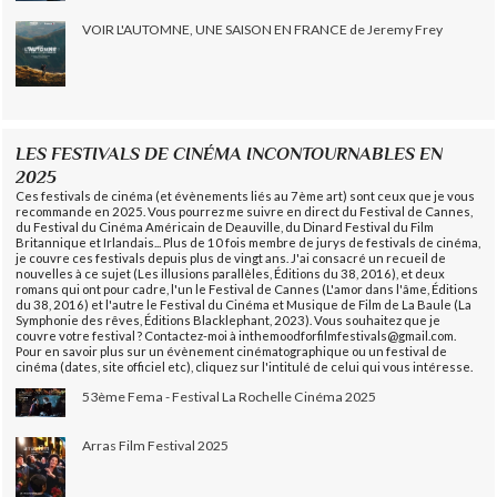
VOIR L'AUTOMNE, UNE SAISON EN FRANCE de Jeremy Frey
LES FESTIVALS DE CINÉMA INCONTOURNABLES EN
2025
Ces festivals de cinéma (et évènements liés au 7ème art) sont ceux que je vous
recommande en 2025. Vous pourrez me suivre en direct du Festival de Cannes,
du Festival du Cinéma Américain de Deauville, du Dinard Festival du Film
Britannique et Irlandais... Plus de 10 fois membre de jurys de festivals de cinéma,
je couvre ces festivals depuis plus de vingt ans. J'ai consacré un recueil de
nouvelles à ce sujet (Les illusions parallèles, Éditions du 38, 2016), et deux
romans qui ont pour cadre, l'un le Festival de Cannes (L'amor dans l'âme, Éditions
du 38, 2016) et l'autre le Festival du Cinéma et Musique de Film de La Baule (La
Symphonie des rêves, Éditions Blacklephant, 2023). Vous souhaitez que je
couvre votre festival ? Contactez-moi à inthemoodforfilmfestivals@gmail.com.
Pour en savoir plus sur un évènement cinématographique ou un festival de
cinéma (dates, site officiel etc), cliquez sur l'intitulé de celui qui vous intéresse.
53ème Fema - Festival La Rochelle Cinéma 2025
Arras Film Festival 2025