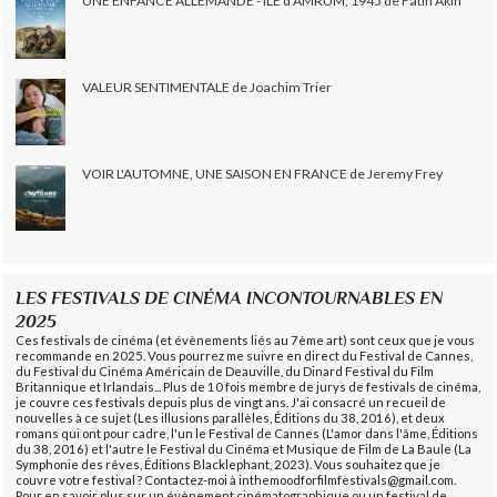
UNE ENFANCE ALLEMANDE - ÎLE d'AMRUM, 1945 de Fatih Akin
VALEUR SENTIMENTALE de Joachim Trier
VOIR L'AUTOMNE, UNE SAISON EN FRANCE de Jeremy Frey
LES FESTIVALS DE CINÉMA INCONTOURNABLES EN
2025
Ces festivals de cinéma (et évènements liés au 7ème art) sont ceux que je vous
recommande en 2025. Vous pourrez me suivre en direct du Festival de Cannes,
du Festival du Cinéma Américain de Deauville, du Dinard Festival du Film
Britannique et Irlandais... Plus de 10 fois membre de jurys de festivals de cinéma,
je couvre ces festivals depuis plus de vingt ans. J'ai consacré un recueil de
nouvelles à ce sujet (Les illusions parallèles, Éditions du 38, 2016), et deux
romans qui ont pour cadre, l'un le Festival de Cannes (L'amor dans l'âme, Éditions
du 38, 2016) et l'autre le Festival du Cinéma et Musique de Film de La Baule (La
Symphonie des rêves, Éditions Blacklephant, 2023). Vous souhaitez que je
couvre votre festival ? Contactez-moi à inthemoodforfilmfestivals@gmail.com.
Pour en savoir plus sur un évènement cinématographique ou un festival de