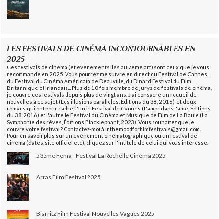
LES FESTIVALS DE CINÉMA INCONTOURNABLES EN
2025
Ces festivals de cinéma (et évènements liés au 7ème art) sont ceux que je vous
recommande en 2025. Vous pourrez me suivre en direct du Festival de Cannes,
du Festival du Cinéma Américain de Deauville, du Dinard Festival du Film
Britannique et Irlandais... Plus de 10 fois membre de jurys de festivals de cinéma,
je couvre ces festivals depuis plus de vingt ans. J'ai consacré un recueil de
nouvelles à ce sujet (Les illusions parallèles, Éditions du 38, 2016), et deux
romans qui ont pour cadre, l'un le Festival de Cannes (L'amor dans l'âme, Éditions
du 38, 2016) et l'autre le Festival du Cinéma et Musique de Film de La Baule (La
Symphonie des rêves, Éditions Blacklephant, 2023). Vous souhaitez que je
couvre votre festival ? Contactez-moi à inthemoodforfilmfestivals@gmail.com.
Pour en savoir plus sur un évènement cinématographique ou un festival de
cinéma (dates, site officiel etc), cliquez sur l'intitulé de celui qui vous intéresse.
53ème Fema - Festival La Rochelle Cinéma 2025
Arras Film Festival 2025
Biarritz Film Festival Nouvelles Vagues 2025