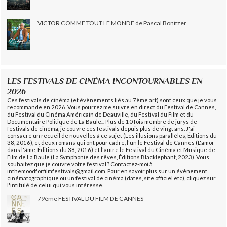
VICTOR COMME TOUT LE MONDE de Pascal Bonitzer
LES FESTIVALS DE CINÉMA INCONTOURNABLES EN
2026
Ces festivals de cinéma (et évènements liés au 7ème art) sont ceux que je vous
recommande en 2026. Vous pourrez me suivre en direct du Festival de Cannes,
du Festival du Cinéma Américain de Deauville, du Festival du Film et du
Documentaire Politique de La Baule... Plus de 10 fois membre de jurys de
festivals de cinéma, je couvre ces festivals depuis plus de vingt ans. J'ai
consacré un recueil de nouvelles à ce sujet (Les illusions parallèles, Éditions du
38, 2016), et deux romans qui ont pour cadre, l'un le Festival de Cannes (L'amor
dans l'âme, Éditions du 38, 2016) et l'autre le Festival du Cinéma et Musique de
Film de La Baule (La Symphonie des rêves, Éditions Blacklephant, 2023). Vous
souhaitez que je couvre votre festival ? Contactez-moi à
inthemoodforfilmfestivals@gmail.com. Pour en savoir plus sur un évènement
cinématographique ou un festival de cinéma (dates, site officiel etc), cliquez sur
l'intitulé de celui qui vous intéresse.
79ème FESTIVAL DU FILM DE CANNES