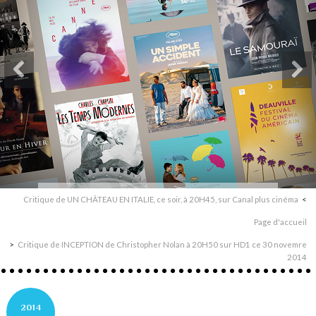
Critique de UN CHÂTEAU EN ITALIE, ce soir, à 20H45, sur Canal plus cinéma
Page d'accueil
Critique de INCEPTION de Christopher Nolan à 20H50 sur HD1 ce 30 novemre
2014
2014