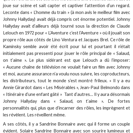
joue sur scène et sait capter et captiver l’attention d’un regard.
Leconte dans « L’homme du train » (à mon avis le meilleur film avec
Johnny Hallyday) avait déjà compris cet énorme potentiel. Johnny
Hallyday avait d’ailleurs déjà tourné sous la direction de Claude
Lelouch en 1972 pour « L’Aventure c’est l’Aventure » où il jouait son
propre rôle aux côtés de Lino Ventura et Jacques Brel. Ce rôle de
Kaminsky semble avoir été écrit pour lui et pourtant il n’était
initialement pas pressenti pour jouer le rôle principal de « Salaud,
on t’aime ». Le plus sidérant est que Lelouch a dû l’imposer:
« Aucune chaîne de télévision ne voulait faire un film avec Johnny
et moi, aucune assurance n’a voulu nous suivre, les coproducteurs,
les distributeurs, tout le monde s’est montré frileux. » Il y a eu
Annie Girardot dans « Les Misérables », Jean-Paul Belmondo dans
« Itinéraire d’une enfant gâté » Tant d’autres… Il y aura désormais
Johnny Hallyday dans « Salaud, on t’aime ». De fortes
personnalités qui, plus que d’incarner des rôles, les imprègnent et
les révèlent. Les réveillent même.
A ses côtés, il y a Sandrine Bonnaire avec qui il forme un couple
évident. Solaire Sandrine Bonnaire avec son sourire lumineux et