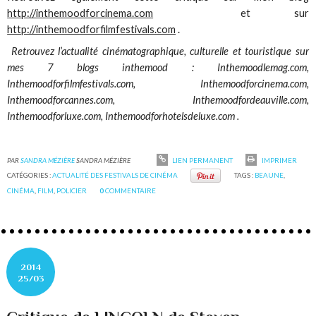
http://inthemoodforcinema.com
et sur
http://inthemoodforfilmfestivals.com
.
Retrouvez l’actualité cinématographique, culturelle et touristique sur
mes 7 blogs inthemood : Inthemoodlemag.com,
Inthemoodforfilmfestivals.com, Inthemoodforcinema.com,
Inthemoodforcannes.com, Inthemoodfordeauville.com,
Inthemoodforluxe.com, Inthemoodforhotelsdeluxe.com .
PAR
SANDRA MÉZIÈRE
SANDRA MÉZIÈRE
LIEN PERMANENT
IMPRIMER
CATÉGORIES :
ACTUALITÉ DES FESTIVALS DE CINÉMA
TAGS :
BEAUNE
,
CINÉMA
,
FILM
,
POLICIER
0
COMMENTAIRE
2014
25/03