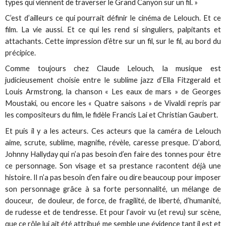
types qui viennent de traverser le Grand Canyon sur un fil. »
C’est d’ailleurs ce qui pourrait définir le cinéma de Lelouch. Et ce
film. La vie aussi. Et ce qui les rend si singuliers, palpitants et
attachants. Cette impression d’être sur un fil, sur le fil, au bord du
précipice.
Comme toujours chez Claude Lelouch, la musique est
judicieusement choisie entre le sublime jazz d’Ella Fitzgerald et
Louis Armstrong, la chanson « Les eaux de mars » de Georges
Moustaki, ou encore les « Quatre saisons » de Vivaldi repris par
les compositeurs du film, le fidèle Francis Lai et Christian Gaubert.
Et puis il y a les acteurs. Ces acteurs que la caméra de Lelouch
aime, scrute, sublime, magnifie, révèle, caresse presque. D’abord,
Johnny Hallyday qui n’a pas besoin d’en faire des tonnes pour être
ce personnage. Son visage et sa prestance racontent déjà une
histoire. Il n’a pas besoin d’en faire ou dire beaucoup pour imposer
son personnage grâce à sa forte personnalité, un mélange de
douceur, de douleur, de force, de fragilité, de liberté, d’humanité,
de rudesse et de tendresse. Et pour l’avoir vu (et revu) sur scène,
que ce rôle lui ait été attribué me semble une évidence tant il est et