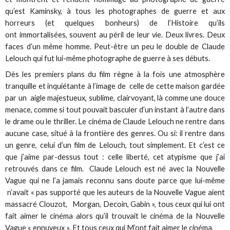
qu’est Kaminsky, à tous les photographes de guerre et aux
horreurs (et quelques bonheurs) de l’Histoire qu’ils
ont immortalisées, souvent au péril de leur vie. Deux livres. Deux
faces d’un même homme. Peut-être un peu le double de Claude
Lelouch qui fut lui-même photographe de guerre à ses débuts.
Dès les premiers plans du film règne à la fois une atmosphère
tranquille et inquiétante à l’image de celle de cette maison gardée
par un aigle majestueux, sublime, clairvoyant, là comme une douce
menace, comme si tout pouvait basculer d’un instant à l’autre dans
le drame ou le thriller. Le cinéma de Claude Lelouch ne rentre dans
aucune case, situé à la frontière des genres. Ou si: il rentre dans
un genre, celui d’un film de Lelouch, tout simplement. Et c’est ce
que j’aime par-dessus tout : celle liberté, cet atypisme que j’ai
retrouvés dans ce film. Claude Lelouch est né avec la Nouvelle
Vague qui ne l’a jamais reconnu sans doute parce que lui-même
n’avait « pas supporté que les auteurs de la Nouvelle Vague aient
massacré Clouzot, Morgan, Decoin, Gabin », tous ceux qui lui ont
fait aimer le cinéma alors qu’il trouvait le cinéma de la Nouvelle
Vague « ennuyeux ». Et tous ceux qui M’ont fait aimer le cinéma.