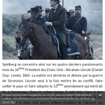
Spielberg se concentre ainsi sur les quatre derniers passionnants
ème
mois du 16
Président des Etats-Unis : Abraham Lincoln (Daniel
Day- Lewis). 1865. La nation est déchirée et divisée par la guerre
de Sécession. Lincoln veut à la fois mettre fin au conflit, faire
ème
unifier le pays et faire adopter le 13
amendement qui mettrait
fin à l’esclavage. Dans le même temps, il doit faire face à des
En poursuivant votre navigation sur ce site, vous acceptez l'utilisation de
douleurs et conflits personnels : la perte d’un fils qui a ébranlé son
cookies. Ces derniers assurent le bon fonctionnement de nos services.
En
savoir plus
.
couple et le désir d’un autre, brillant étudiant de Harvard, qui