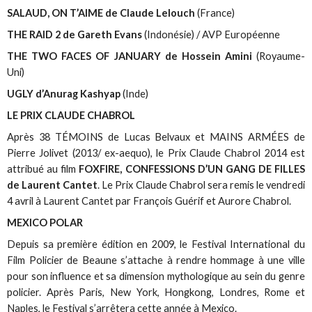
SALAUD, ON T’AIME de Claude Lelouch
(France)
THE RAID 2 de Gareth Evans
(Indonésie) / AVP Européenne
THE TWO FACES OF JANUARY de Hossein Amini
(Royaume-
Uni)
UGLY d’Anurag Kashyap
(Inde)
LE PRIX CLAUDE CHABROL
Après 38 TÉMOINS de Lucas Belvaux et MAINS ARMÉES de
Pierre Jolivet (2013/ ex-aequo), le Prix Claude Chabrol 2014 est
attribué au film
FOXFIRE, CONFESSIONS D’UN GANG DE FILLES
de Laurent Cantet
. Le Prix Claude Chabrol sera remis le vendredi
4 avril à Laurent Cantet par François Guérif et Aurore Chabrol.
MEXICO POLAR
Depuis sa première édition en 2009, le Festival International du
Film Policier de Beaune s’attache à rendre hommage à une ville
pour son influence et sa dimension mythologique au sein du genre
policier. Après Paris, New York, Hongkong, Londres, Rome et
Naples, le Festival s’arrêtera cette année à Mexico.