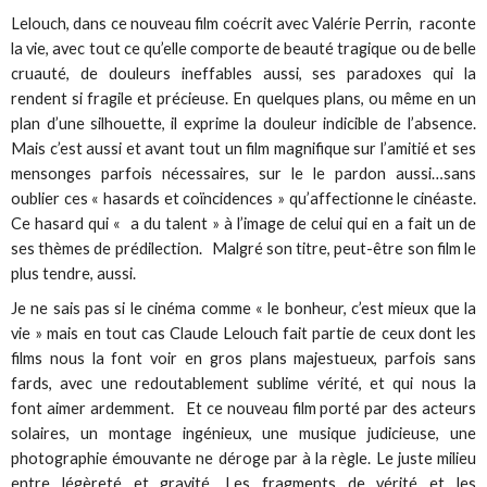
Lelouch, dans ce nouveau film coécrit avec Valérie Perrin, raconte
la vie, avec tout ce qu’elle comporte de beauté tragique ou de belle
cruauté, de douleurs ineffables aussi, ses paradoxes qui la
rendent si fragile et précieuse. En quelques plans, ou même en un
plan d’une silhouette, il exprime la douleur indicible de l’absence.
Mais c’est aussi et avant tout un film magnifique sur l’amitié et ses
mensonges parfois nécessaires, sur le le pardon aussi…sans
oublier ces « hasards et coïncidences » qu’affectionne le cinéaste.
Ce hasard qui « a du talent » à l’image de celui qui en a fait un de
ses thèmes de prédilection. Malgré son titre, peut-être son film le
plus tendre, aussi.
Je ne sais pas si le cinéma comme « le bonheur, c’est mieux que la
vie » mais en tout cas Claude Lelouch fait partie de ceux dont les
films nous la font voir en gros plans majestueux, parfois sans
fards, avec une redoutablement sublime vérité, et qui nous la
font aimer ardemment. Et ce nouveau film porté par des acteurs
solaires, un montage ingénieux, une musique judicieuse, une
photographie émouvante ne déroge par à la règle. Le juste milieu
entre légèreté et gravité. Les fragments de vérité et les