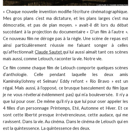
« Chaque nouvelle invention modifie l’écriture cinématographique.
Mes gros plans c’est ma dictature, et les plans larges c’est ma
démocratie, et pas de plan moyen. » avait-il dit lors du débat
succédant à la projection du documentaire « D’un film à l’autre ».
Ce nouveau film ne déroge pas à la règle. Une scène de repas est
ainsi particulièrement réussie me faisant songer à celles
qu’affectionnait
Claude Sautet
qui lui aussi aimait tant ces scènes
mais aussi, comme Lelouch, raconter la vie. Notre vie.
Ce film comme chaque film de Lelouch comporte quelques scènes
d’anthologie. Celle pendant laquelle les deux amis
Kaminsky/Johnny et Selman/ Eddy refont « Rio Bravo » est un
régal. Mais aussi, à l’opposé, ce brusque basculement du film (que
je ne vous révélerai évidemment pas) qui m’a bouleversée. Il n’y a
que lui pour oser. De même qu’il n’y a que lui pour oser appeler les
4 filles d’un personnage Printemps, Eté, Automne et Hiver. Et ce
sont cette liberté presque irrévérencieuse, cette audace, qui me
ravissent. Dans la vie. Au cinéma. Dans le cinéma de Lelouch qui en
est la quintessence. La quintessence des deux.