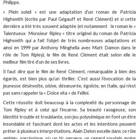
Philippe.
« Plein soleil » est une adaptation d’un roman de Patricia
Highsmith (écrite par Paul Gégauff et René Clément) et si cette
dernière a été très souvent adaptée (et notamment le roman le «
Talentueux Monsieur Ripley » titre originel du roman de Patricia
Highsmith qui a fait l’objet de très nombreuses adaptations et
ainsi en 1999 par Anthony Minghella avec Matt Damon dans le
rôle de Tom Ripley), le film de René Clément était selon elle le
meilleur film tiré d’un de ses livres.
Il faut dire que le film de René Clément, remarquable à bien des
égards, est bien plus qu’un thriller. C’est aussi l’évocation de la
jeunesse désinvolte, oisive, désœuvrée, égoïste, en Italie, qui n’est
pas sans rappeler la « Dolce vita » de Fellini.
Cette réussite doit beaucoup à la complexité du personnage de
Tom Ripley et à celui qui l’incarne. Sa beauté ravageuse, son
identité trouble et troublante, son jeu polysémique en font un être
insondable et fascinant dont les actes et les intentions peuvent
prêter à plusieurs interprétations. Alain Delon excelle dans ce rôle
ambigu, narcissique, où un tic nerveux, un regard soudain moins