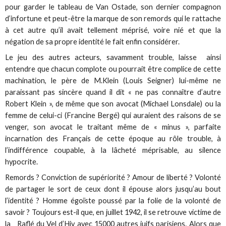
pour garder le tableau de Van Ostade, son dernier compagnon
d’infortune et peut-être la marque de son remords qui le rattache
à cet autre qu’il avait tellement méprisé, voire nié et que la
négation de sa propre identité le fait enfin considérer.
Le jeu des autres acteurs, savamment trouble, laisse ainsi
entendre que chacun complote ou pourrait être complice de cette
machination, le père de M.Klein (Louis Seigner) lui-même ne
paraissant pas sincère quand il dit « ne pas connaître d’autre
Robert Klein », de même que son avocat (Michael Lonsdale) ou la
femme de celui-ci (Francine Bergé) qui auraient des raisons de se
venger, son avocat le traitant même de « minus », parfaite
incarnation des Français de cette époque au rôle trouble, à
l’indifférence coupable, à la lâcheté méprisable, au silence
hypocrite.
Remords ? Conviction de supériorité ? Amour de liberté ? Volonté
de partager le sort de ceux dont il épouse alors jusqu’au bout
l’identité ? Homme égoïste poussé par la folie de la volonté de
savoir ? Toujours est-il que, en juillet 1942, il se retrouve victime de
la Raflé du Vel d’Hiv avec 15000 autres juifs parisiens. Alors que