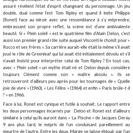
assuré révèlent l’état d’esprit changeant du personnage. Un jeu
double, dual comme l’est Tom Ripley et quand il imite Philippe
(Ronet) face au miroir avec une ressemblance à s’y méprendre,
embrassant son propre reflet, la scène est d’une ambivalente
beauté. Si « Plein soleil » est le quatrième film d’Alain Delon, c’est
aussi son premier grand rôle suite auquel Visconti le choisit pour «
Rocco et ses frères ». Sa carrière aurait-elle était la même s’il avait
joué le rôle de Greenleaf qui lui avait été initialement dévolu et s’il
n’avait insisté pour interpréter celui de Tom Ripley ? En tout cas,
avec « Plein soleil » un mythe était né et Delon depuis considère
toujours Clément comme son « maître absolu ». Ils se
retrouveront d’ailleurs peu après pour les tournages de « Quelle
joie de vivre » (1960), « Les Félins » (1964) et enfin « Paris brûle-t-il
? » en 1966.
Face à lui, Ronet est cynique et futile à souhait. Le rapport entre
les deux personnages incarnés par Delon et Ronet est d’ailleurs
similaire à celui qu’ils auront dans « La Piscine » de Jacques Deray
9 ans plus tard, le mépris de l’un conduisant pareillement au
meurtre de l’autre. Entre les deux, Marge se laisse éblouir par l’un