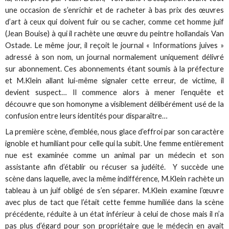
une occasion de s’enrichir et de racheter à bas prix des œuvres
d’art à ceux qui doivent fuir ou se cacher, comme cet homme juif
(Jean Bouise) à qui il rachète une œuvre du peintre hollandais Van
Ostade. Le même jour, il reçoit le journal « Informations juives »
adressé à son nom, un journal normalement uniquement délivré
sur abonnement. Ces abonnements étant soumis à la préfecture
et M.Klein allant lui-même signaler cette erreur, de victime, il
devient suspect… Il commence alors à mener l’enquête et
découvre que son homonyme a visiblement délibérément usé de la
confusion entre leurs identités pour disparaître…
La première scène, d’emblée, nous glace d’effroi par son caractère
ignoble et humiliant pour celle qui la subit. Une femme entièrement
nue est examinée comme un animal par un médecin et son
assistante afin d’établir ou récuser sa judéité. Y succède une
scène dans laquelle, avec la même indifférence, M.Klein rachète un
tableau à un juif obligé de s’en séparer. M.Klein examine l’œuvre
avec plus de tact que l’était cette femme humiliée dans la scène
précédente, réduite à un état inférieur à celui de chose mais il n’a
pas plus d’égard pour son propriétaire que le médecin en avait