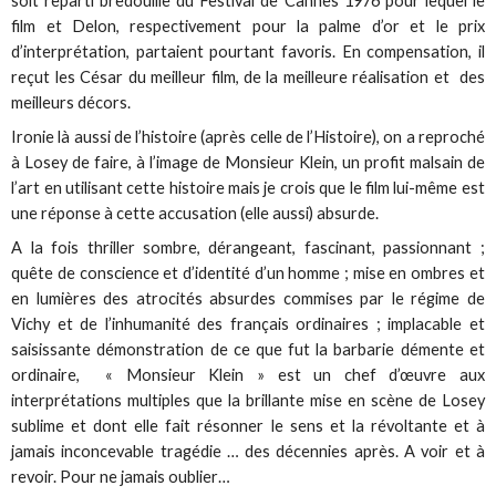
soit reparti bredouille du Festival de Cannes 1976 pour lequel le
film et Delon, respectivement pour la palme d’or et le prix
d’interprétation, partaient pourtant favoris. En compensation, il
reçut les César du meilleur film, de la meilleure réalisation et des
meilleurs décors.
Ironie là aussi de l’histoire (après celle de l’Histoire), on a reproché
à Losey de faire, à l’image de Monsieur Klein, un profit malsain de
l’art en utilisant cette histoire mais je crois que le film lui-même est
une réponse à cette accusation (elle aussi) absurde.
A la fois thriller sombre, dérangeant, fascinant, passionnant ;
quête de conscience et d’identité d’un homme ; mise en ombres et
en lumières des atrocités absurdes commises par le régime de
Vichy et de l’inhumanité des français ordinaires ; implacable et
saisissante démonstration de ce que fut la barbarie démente et
ordinaire, « Monsieur Klein » est un chef d’œuvre aux
interprétations multiples que la brillante mise en scène de Losey
sublime et dont elle fait résonner le sens et la révoltante et à
jamais inconcevable tragédie … des décennies après. A voir et à
revoir. Pour ne jamais oublier…