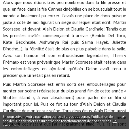
Alors que nous étions très peu nombreux dans la file presse et
que, en face, dans la file Cannes cinéphiles on se bousculait tout le
monde a finalement pu entrer. J’avais une place de choix puisque
juste à côté de moi figurait un siège sur lequel était écrit Martin
Scorsese et devant Alain Delon et Claudia Cardinale! Tandis que
les premiers invités commençaient à arriver (Benicio Del Toro,
Kate Beckinsale, Aishwarya Rai puis Salma Hayek, Juliette
Binoche…), la fébrilité était de plus en plus palpable dans la salle.
Avec son humour et son enthousiasme légendaires, Thierry
Frémaux est venu prévenir que Martin Scorsese était retenu dans
les embouteillages en ajoutant qu’Alain Delon avait tenu à
préciser que lui n’était pas en retard.
Puis Martin Scorsese est enfin sorti des embouteillages pour
monter sur scène ( réalisateur du plus grand film de cette année «
Shutter island », à voir absolument) pour parler de ce film si
important pour lui. Puis ce fut au tour d’Alain Delon et Claudia
Cardinale de monter sur scène. Tous deux émus, Alain Delon aussi
En poursuivant votre navigation sur ce site, vous acceptez l'utilisation de
nostalgique que Claudia Cardinale semblait enjouée. Je vous laisse
cookies. Ces derniers assurent le bon fonctionnement de nos services.
En
découvrir cet instant que j’ai intégralement filmé. Puis, ils se sont
savoir plus
.