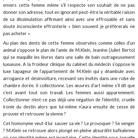
envers cette femme même s’il respecte son souhait de ne pas
donner son adresse, tout en ignorant peut-être la véritable raison
de sa dissimulation affirmant ainsi avec une effroyable et sans
doute inconsciente effronterie « bien souvent je préfèrerais ne
pas acheter ».
Au plan des dents de cette femme observées comme celles d’un
animal s’oppose le plan de l’amie de M.Klein, Jeanine (Juliet Berto)
qui se maquille les lèvres dans une salle de bain outrageusement
luxueuse. A la froideur clinique du cabinet du médecin s’oppose le
luxe tapageur de l’appartement de M.Klein qui y déambule avec
arrogance et désinvolture, recevant ses invités dans une robe de
chambre dorée. Il collectionne. Les œuvres d’art même s’il dit que
c’est avant tout son travail. Les femmes aussi apparemment.
Collectionner n’est-ce pas déjà une négation de l’identité, cruelle
ironie du destin alors que lui-même n’aura ensuite de cesse de
prouver et retrouver la sienne ?
Cet homonyme veut-il lui sauver sa vie ? Le provoquer ? Se venger
? M.Klein se retrouve alors plongé en pleine absurdité kafkaïenne
où son identité même est incertaine. Cette identité pour laquelle