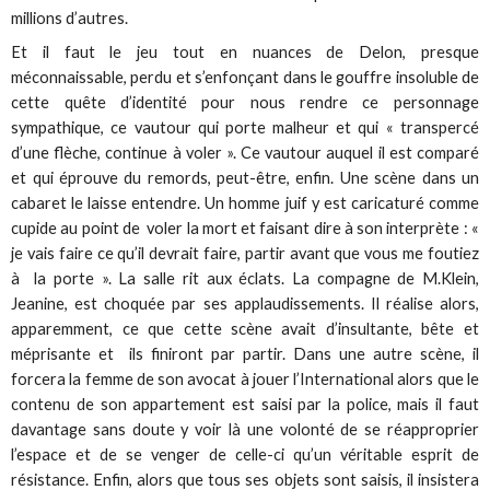
millions d’autres.
Et il faut le jeu tout en nuances de Delon, presque
méconnaissable, perdu et s’enfonçant dans le gouffre insoluble de
cette quête d’identité pour nous rendre ce personnage
sympathique, ce vautour qui porte malheur et qui « transpercé
d’une flèche, continue à voler ». Ce vautour auquel il est comparé
et qui éprouve du remords, peut-être, enfin. Une scène dans un
cabaret le laisse entendre. Un homme juif y est caricaturé comme
cupide au point de voler la mort et faisant dire à son interprète : «
je vais faire ce qu’il devrait faire, partir avant que vous me foutiez
à la porte ». La salle rit aux éclats. La compagne de M.Klein,
Jeanine, est choquée par ses applaudissements. Il réalise alors,
apparemment, ce que cette scène avait d’insultante, bête et
méprisante et ils finiront par partir. Dans une autre scène, il
forcera la femme de son avocat à jouer l’International alors que le
contenu de son appartement est saisi par la police, mais il faut
davantage sans doute y voir là une volonté de se réapproprier
l’espace et de se venger de celle-ci qu’un véritable esprit de
résistance. Enfin, alors que tous ses objets sont saisis, il insistera