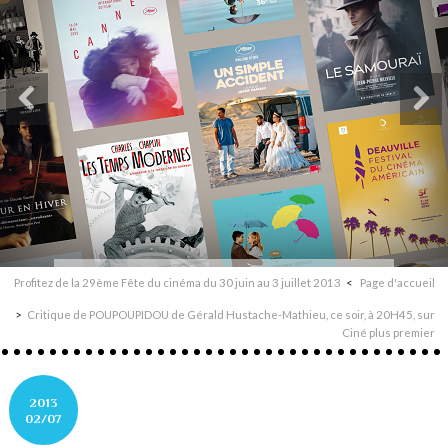
Profitez de la 29ème Fête du cinéma du 30 juin au 3 juillet 2013
Page d'accueil
Critique de POUPOUPIDOU de Gérald Hustache-Mathieu, ce soir, à 20H45, sur
Ciné plus premier
2013
02/07