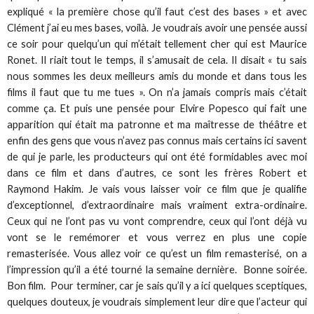
expliqué « la première chose qu’il faut c’est des bases » et avec
Clément j’ai eu mes bases, voilà. Je voudrais avoir une pensée aussi
ce soir pour quelqu’un qui m’était tellement cher qui est Maurice
Ronet. Il riait tout le temps, il s’amusait de cela. Il disait « tu sais
nous sommes les deux meilleurs amis du monde et dans tous les
films il faut que tu me tues ». On n’a jamais compris mais c’était
comme ça. Et puis une pensée pour Elvire Popesco qui fait une
apparition qui était ma patronne et ma maîtresse de théâtre et
enfin des gens que vous n’avez pas connus mais certains ici savent
de qui je parle, les producteurs qui ont été formidables avec moi
dans ce film et dans d’autres, ce sont les frères Robert et
Raymond Hakim. Je vais vous laisser voir ce film que je qualifie
d’exceptionnel, d’extraordinaire mais vraiment extra-ordinaire.
Ceux qui ne l’ont pas vu vont comprendre, ceux qui l’ont déjà vu
vont se le remémorer et vous verrez en plus une copie
remasterisée. Vous allez voir ce qu’est un film remasterisé, on a
l’impression qu’il a été tourné la semaine dernière. Bonne soirée.
Bon film. Pour terminer, car je sais qu’il y a ici quelques sceptiques,
quelques douteux, je voudrais simplement leur dire que l’acteur qui