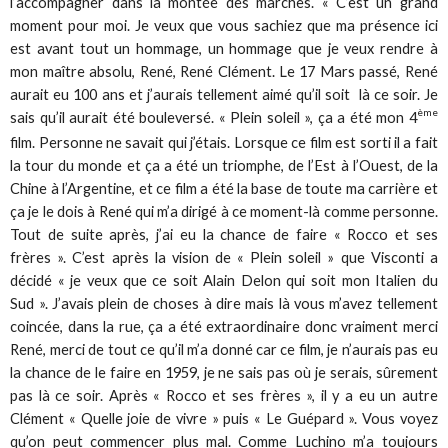
l’accompagner dans la montée des marches. « C’est un grand
moment pour moi. Je veux que vous sachiez que ma présence ici
est avant tout un hommage, un hommage que je veux rendre à
mon maître absolu, René, René Clément. Le 17 Mars passé, René
aurait eu 100 ans et j’aurais tellement aimé qu’il soit là ce soir. Je
ème
sais qu’il aurait été bouleversé. « Plein soleil », ça a été mon 4
film. Personne ne savait qui j’étais. Lorsque ce film est sorti il a fait
la tour du monde et ça a été un triomphe, de l’Est à l’Ouest, de la
Chine à l’Argentine, et ce film a été la base de toute ma carrière et
ça je le dois à René qui m’a dirigé à ce moment-là comme personne.
Tout de suite après, j’ai eu la chance de faire « Rocco et ses
frères ». C’est après la vision de « Plein soleil » que Visconti a
décidé « je veux que ce soit Alain Delon qui soit mon Italien du
Sud ». J’avais plein de choses à dire mais là vous m’avez tellement
coincée, dans la rue, ça a été extraordinaire donc vraiment merci
René, merci de tout ce qu’il m’a donné car ce film, je n’aurais pas eu
la chance de le faire en 1959, je ne sais pas où je serais, sûrement
pas là ce soir. Après « Rocco et ses frères », il y a eu un autre
Clément « Quelle joie de vivre » puis « Le Guépard ». Vous voyez
qu’on peut commencer plus mal. Comme Luchino m’a toujours