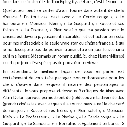
joue dans ce film le rôle de Tom Ripley, il y a 54 ans, c’est bien moi. »
Quel acteur peut se vanter d’avoir tourné dans autant de chefs
d’œuvre ? En tout cas, c’est avec « Le Cercle rouge », « Le
Samouraï », « Monsieur Klein », « Le Guépard », « Rocco et ses
frères », « La Piscine », « Plein soleil » que ma passion pour le
cinéma est devenu joyeusement incurable… et cet acteur en reste
pour moi indissociable, la seule vraie star du cinéma français, à qui
je ne désespère pas de pouvoir transmettre un jour le scénario
qu’il m’a inspiré (désormais un roman publié, ici, chez Numeriklibres)
ou et que je ne désespère pas de pouvoir interviewer.
En attendant, la meilleure façon de vous en parler est
certainement de vous faire partager mon enthousiasme pour les
chefs d’œuvre dans lesquels il incarne des personnages si
différents. Je vous propose ci-dessous 9 critiques de films avec
Alain Delon qui vous permettront de (re)découvrir la diversité des
(grands) cinéastes avec lesquels il a tourné mais aussi la diversité
de son jeu : « Rocco et ses frères », « Plein soleil », « Monsieur
Klein », « Le Professeur », « La Piscine », « Le Cercle rouge », « Le
Guépard », « Le Samouraï », « Borsalino ». Egalement en bonus, 3