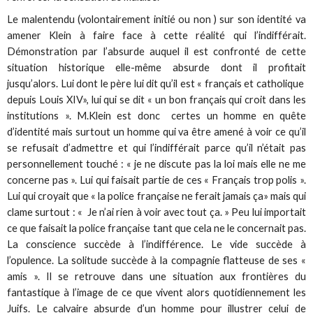
Le malentendu (volontairement initié ou non ) sur son identité va
amener Klein à faire face à cette réalité qui l’indifférait.
Démonstration par l’absurde auquel il est confronté de cette
situation historique elle-même absurde dont il profitait
jusqu’alors. Lui dont le père lui dit qu’il est « français et catholique
depuis Louis XIV», lui qui se dit « un bon français qui croit dans les
institutions ». M.Klein est donc certes un homme en quête
d’identité mais surtout un homme qui va être amené à voir ce qu’il
se refusait d’admettre et qui l’indifférait parce qu’il n’était pas
personnellement touché : « je ne discute pas la loi mais elle ne me
concerne pas ». Lui qui faisait partie de ces « Français trop polis ».
Lui qui croyait que « la police française ne ferait jamais ça» mais qui
clame surtout : « Je n’ai rien à voir avec tout ça. » Peu lui importait
ce que faisait la police française tant que cela ne le concernait pas.
La conscience succède à l’indifférence. Le vide succède à
l’opulence. La solitude succède à la compagnie flatteuse de ses «
amis ». Il se retrouve dans une situation aux frontières du
fantastique à l’image de ce que vivent alors quotidiennement les
Juifs. Le calvaire absurde d’un homme pour illustrer celui de