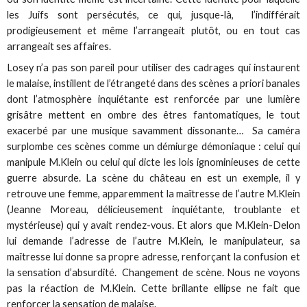
les Juifs sont persécutés, ce qui, jusque-là, l’indifférait
prodigieusement et même l’arrangeait plutôt, ou en tout cas
arrangeait ses affaires.
Losey n’a pas son pareil pour utiliser des cadrages qui instaurent
le malaise, instillent de l’étrangeté dans des scènes a priori banales
dont l’atmosphère inquiétante est renforcée par une lumière
grisâtre mettent en ombre des êtres fantomatiques, le tout
exacerbé par une musique savamment dissonante… Sa caméra
surplombe ces scènes comme un démiurge démoniaque : celui qui
manipule M.Klein ou celui qui dicte les lois ignominieuses de cette
guerre absurde. La scène du château en est un exemple, il y
retrouve une femme, apparemment la maîtresse de l’autre M.Klein
(Jeanne Moreau, délicieusement inquiétante, troublante et
mystérieuse) qui y avait rendez-vous. Et alors que M.Klein-Delon
lui demande l’adresse de l’autre M.Klein, le manipulateur, sa
maîtresse lui donne sa propre adresse, renforçant la confusion et
la sensation d’absurdité. Changement de scène. Nous ne voyons
pas la réaction de M.Klein. Cette brillante ellipse ne fait que
renforcer la sensation de malaise.