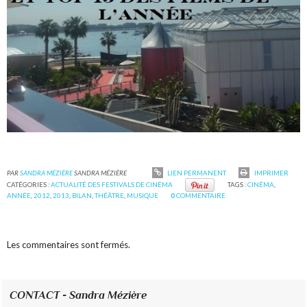
PAR
SANDRA MÉZIÈRE
SANDRA MÉZIÈRE
LIEN PERMANENT
IMPRIMER
CATÉGORIES :
ACTUALITÉ DES FESTIVALS DE CINÉMA
TAGS :
CINÉMA
,
ANNÉE
,
2012
,
2013
,
BILAN
,
THÉÂTRE
,
MUSIQUE
0
COMMENTAIRE
Les commentaires sont fermés.
CONTACT - Sandra Mézière