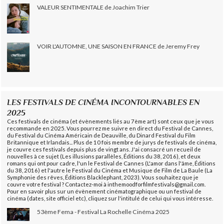
VALEUR SENTIMENTALE de Joachim Trier
VOIR L'AUTOMNE, UNE SAISON EN FRANCE de Jeremy Frey
LES FESTIVALS DE CINÉMA INCONTOURNABLES EN
2025
Ces festivals de cinéma (et évènements liés au 7ème art) sont ceux que je vous
recommande en 2025. Vous pourrez me suivre en direct du Festival de Cannes,
du Festival du Cinéma Américain de Deauville, du Dinard Festival du Film
Britannique et Irlandais... Plus de 10 fois membre de jurys de festivals de cinéma,
je couvre ces festivals depuis plus de vingt ans. J'ai consacré un recueil de
nouvelles à ce sujet (Les illusions parallèles, Éditions du 38, 2016), et deux
romans qui ont pour cadre, l'un le Festival de Cannes (L'amor dans l'âme, Éditions
du 38, 2016) et l'autre le Festival du Cinéma et Musique de Film de La Baule (La
Symphonie des rêves, Éditions Blacklephant, 2023). Vous souhaitez que je
couvre votre festival ? Contactez-moi à inthemoodforfilmfestivals@gmail.com.
Pour en savoir plus sur un évènement cinématographique ou un festival de
cinéma (dates, site officiel etc), cliquez sur l'intitulé de celui qui vous intéresse.
53ème Fema - Festival La Rochelle Cinéma 2025