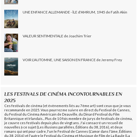
UNE ENFANCE ALLEMANDE - ÎLE d'AMRUM, 1945 de Fatih Akin
VALEUR SENTIMENTALE de Joachim Trier
VOIR L'AUTOMNE, UNE SAISON EN FRANCE de Jeremy Frey
LES FESTIVALS DE CINÉMA INCONTOURNABLES EN
2025
Ces festivals de cinéma (et évènements liés au 7ème art) sont ceux que je vous
recommande en 2025. Vous pourrez me suivre en direct du Festival de Cannes,
du Festival du Cinéma Américain de Deauville, du Dinard Festival du Film
Britannique et Irlandais... Plus de 10 fois membre de jurys de festivals de cinéma,
je couvre ces festivals depuis plus de vingt ans. J'ai consacré un recueil de
nouvelles à ce sujet (Les illusions parallèles, Éditions du 38, 2016), et deux
romans qui ont pour cadre, l'un le Festival de Cannes (L'amor dans l'âme, Éditions
du 38, 2016) et l'autre le Festival du Cinéma et Musique de Film de La Baule (La