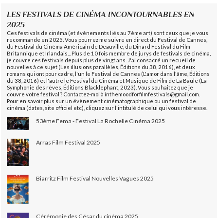
LES FESTIVALS DE CINÉMA INCONTOURNABLES EN
2025
Ces festivals de cinéma (et évènements liés au 7ème art) sont ceux que je vous
recommande en 2025. Vous pourrez me suivre en direct du Festival de Cannes,
du Festival du Cinéma Américain de Deauville, du Dinard Festival du Film
Britannique et Irlandais... Plus de 10 fois membre de jurys de festivals de cinéma,
je couvre ces festivals depuis plus de vingt ans. J'ai consacré un recueil de
nouvelles à ce sujet (Les illusions parallèles, Éditions du 38, 2016), et deux
romans qui ont pour cadre, l'un le Festival de Cannes (L'amor dans l'âme, Éditions
du 38, 2016) et l'autre le Festival du Cinéma et Musique de Film de La Baule (La
Symphonie des rêves, Éditions Blacklephant, 2023). Vous souhaitez que je
couvre votre festival ? Contactez-moi à inthemoodforfilmfestivals@gmail.com.
Pour en savoir plus sur un évènement cinématographique ou un festival de
cinéma (dates, site officiel etc), cliquez sur l'intitulé de celui qui vous intéresse.
53ème Fema - Festival La Rochelle Cinéma 2025
Arras Film Festival 2025
Biarritz Film Festival Nouvelles Vagues 2025
Cérémonie des César du cinéma 2025