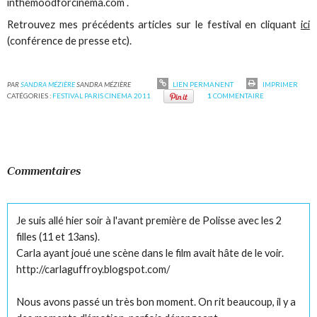
inthemoodforcinema.com .
Retrouvez mes précédents articles sur le festival en cliquant
ici
(conférence de presse etc).
PAR
SANDRA MÉZIÈRE
SANDRA MÉZIÈRE
LIEN PERMANENT
IMPRIMER
CATÉGORIES :
FESTIVAL PARIS CINEMA 2011
1
COMMENTAIRE
Commentaires
Je suis allé hier soir à l'avant première de Polisse avec les 2
filles (11 et 13ans).
Carla ayant joué une scène dans le film avait hâte de le voir.
http://carlaguffroy.blogspot.com/
Nous avons passé un très bon moment. On rit beaucoup, il y a