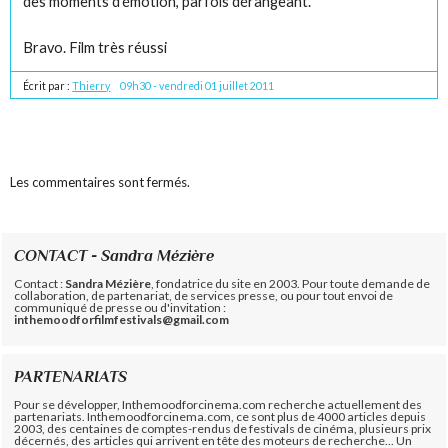
des moments d'émotion, parfois dérangeant.
Bravo. Film très réussi
Écrit par :
Thierry
09h30
-
vendredi 01
juillet 2011
Les commentaires sont fermés.
CONTACT - Sandra Mézière
Contact :
Sandra Mézière
, fondatrice du site en 2003. Pour toute demande de
collaboration, de partenariat, de services presse, ou pour tout envoi de
communiqué de presse ou d'invitation :
inthemoodforfilmfestivals@gmail.com
PARTENARIATS
Pour se développer, Inthemoodforcinema.com recherche actuellement des
partenariats. Inthemoodforcinema.com, ce sont plus de 4000 articles depuis
2003, des centaines de comptes-rendus de festivals de cinéma, plusieurs prix
décernés, des articles qui arrivent en tête des moteurs de recherche... Un