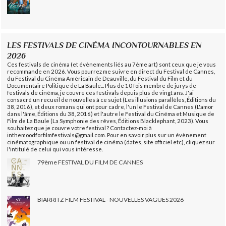
LES FESTIVALS DE CINÉMA INCONTOURNABLES EN
2026
Ces festivals de cinéma (et évènements liés au 7ème art) sont ceux que je vous
recommande en 2026. Vous pourrez me suivre en direct du Festival de Cannes,
du Festival du Cinéma Américain de Deauville, du Festival du Film et du
Documentaire Politique de La Baule... Plus de 10 fois membre de jurys de
festivals de cinéma, je couvre ces festivals depuis plus de vingt ans. J'ai
consacré un recueil de nouvelles à ce sujet (Les illusions parallèles, Éditions du
38, 2016), et deux romans qui ont pour cadre, l'un le Festival de Cannes (L'amor
dans l'âme, Éditions du 38, 2016) et l'autre le Festival du Cinéma et Musique de
Film de La Baule (La Symphonie des rêves, Éditions Blacklephant, 2023). Vous
souhaitez que je couvre votre festival ? Contactez-moi à
inthemoodforfilmfestivals@gmail.com. Pour en savoir plus sur un évènement
cinématographique ou un festival de cinéma (dates, site officiel etc), cliquez sur
l'intitulé de celui qui vous intéresse.
79ème FESTIVAL DU FILM DE CANNES
BIARRITZ FILM FESTIVAL - NOUVELLES VAGUES 2026