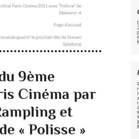
estival Paris Cinéma 2011 avec "Polisse" de
Maïwenn
Page d'accueil
val de guerre" le prochain film de Steven
Spielberg
 du 9ème
aris Cinéma par
Rampling et
de « Polisse »