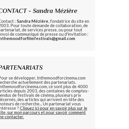
CONTACT - Sandra Mézière
Contact :
Sandra Mézière
, fondatrice du site en
2003. Pour toute demande de collaboration, de
partenariat, de services presse, ou pour tout
envoi de communiqué de presse ou d'invitation :
inthemoodforfilmfestivals@gmail.com
PARTENARIATS
Pour se développer, Inthemoodforcinema.com
recherche actuellement des partenariats.
Inthemoodforcinema.com, ce sont plus de 4000
articles depuis 2003, des centaines de comptes-
rendus de festivals de cinéma, plusieurs prix
décernés, des articles qui arrivent en tête des
moteurs de recherche... Un partenariat vous
intéresse ?
Cliquez ici pour en savoir plus sur le
site, sur mon parcours et pour savoir comment
me contacter.