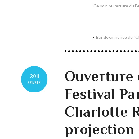
Ce soir, ouverture du F
Bande-annonce de "Che
Ouverture
2011
01/07
Festival P
Charlotte 
projection 