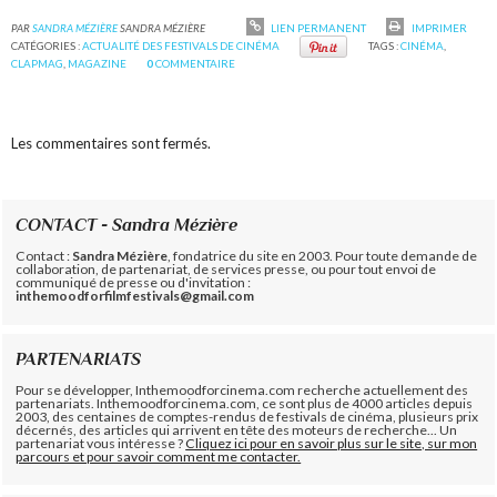
PAR
SANDRA MÉZIÈRE
SANDRA MÉZIÈRE
LIEN PERMANENT
IMPRIMER
CATÉGORIES :
ACTUALITÉ DES FESTIVALS DE CINÉMA
TAGS :
CINÉMA
,
CLAPMAG
,
MAGAZINE
0
COMMENTAIRE
Les commentaires sont fermés.
CONTACT - Sandra Mézière
Contact :
Sandra Mézière
, fondatrice du site en 2003. Pour toute demande de
collaboration, de partenariat, de services presse, ou pour tout envoi de
communiqué de presse ou d'invitation :
inthemoodforfilmfestivals@gmail.com
PARTENARIATS
Pour se développer, Inthemoodforcinema.com recherche actuellement des
partenariats. Inthemoodforcinema.com, ce sont plus de 4000 articles depuis
2003, des centaines de comptes-rendus de festivals de cinéma, plusieurs prix
décernés, des articles qui arrivent en tête des moteurs de recherche... Un
partenariat vous intéresse ?
Cliquez ici pour en savoir plus sur le site, sur mon
parcours et pour savoir comment me contacter.