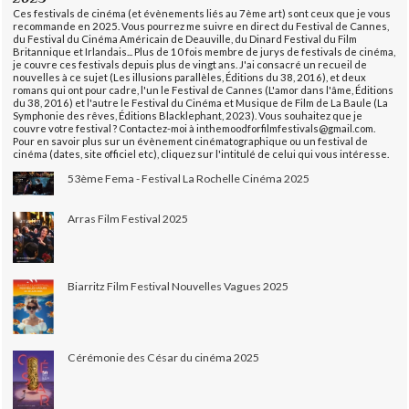
Ces festivals de cinéma (et évènements liés au 7ème art) sont ceux que je vous
recommande en 2025. Vous pourrez me suivre en direct du Festival de Cannes,
du Festival du Cinéma Américain de Deauville, du Dinard Festival du Film
Britannique et Irlandais... Plus de 10 fois membre de jurys de festivals de cinéma,
je couvre ces festivals depuis plus de vingt ans. J'ai consacré un recueil de
nouvelles à ce sujet (Les illusions parallèles, Éditions du 38, 2016), et deux
romans qui ont pour cadre, l'un le Festival de Cannes (L'amor dans l'âme, Éditions
du 38, 2016) et l'autre le Festival du Cinéma et Musique de Film de La Baule (La
Symphonie des rêves, Éditions Blacklephant, 2023). Vous souhaitez que je
couvre votre festival ? Contactez-moi à inthemoodforfilmfestivals@gmail.com.
Pour en savoir plus sur un évènement cinématographique ou un festival de
cinéma (dates, site officiel etc), cliquez sur l'intitulé de celui qui vous intéresse.
53ème Fema - Festival La Rochelle Cinéma 2025
Arras Film Festival 2025
Biarritz Film Festival Nouvelles Vagues 2025
Cérémonie des César du cinéma 2025