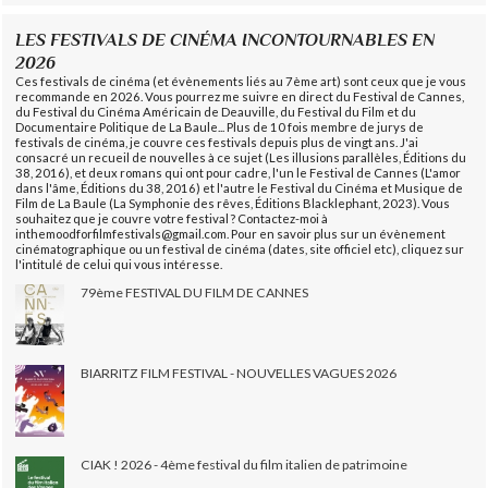
LES FESTIVALS DE CINÉMA INCONTOURNABLES EN
2026
Ces festivals de cinéma (et évènements liés au 7ème art) sont ceux que je vous
recommande en 2026. Vous pourrez me suivre en direct du Festival de Cannes,
du Festival du Cinéma Américain de Deauville, du Festival du Film et du
Documentaire Politique de La Baule... Plus de 10 fois membre de jurys de
festivals de cinéma, je couvre ces festivals depuis plus de vingt ans. J'ai
consacré un recueil de nouvelles à ce sujet (Les illusions parallèles, Éditions du
38, 2016), et deux romans qui ont pour cadre, l'un le Festival de Cannes (L'amor
dans l'âme, Éditions du 38, 2016) et l'autre le Festival du Cinéma et Musique de
Film de La Baule (La Symphonie des rêves, Éditions Blacklephant, 2023). Vous
souhaitez que je couvre votre festival ? Contactez-moi à
inthemoodforfilmfestivals@gmail.com. Pour en savoir plus sur un évènement
cinématographique ou un festival de cinéma (dates, site officiel etc), cliquez sur
l'intitulé de celui qui vous intéresse.
79ème FESTIVAL DU FILM DE CANNES
BIARRITZ FILM FESTIVAL - NOUVELLES VAGUES 2026
CIAK ! 2026 - 4ème festival du film italien de patrimoine