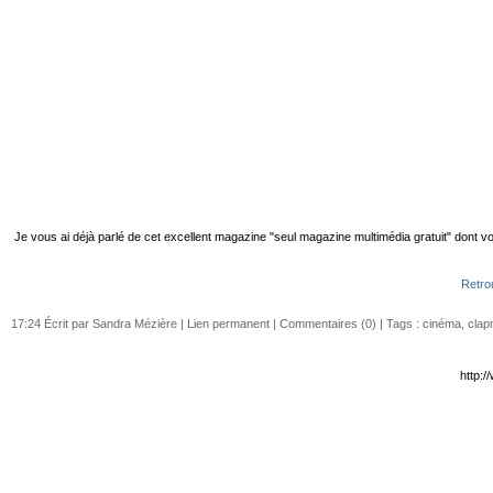
Je vous ai déjà parlé de cet excellent magazine "seul magazine multimédia gratuit" dont
Retro
17:24 Écrit par Sandra Mézière |
Lien permanent
|
Commentaires (0)
| Tags :
cinéma
,
cla
http: