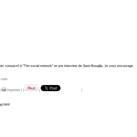
er consacré à "The social network" et une interview de Sami Bouajila. Je vous encourage
.com .
|
Imprimer
|
|
|
|
g.html