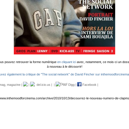
 vous pouvez retrouver la forme numérique
en cliquant ici
avec, notamment, ce mois-ci un dossi
à nouveau à le découvrir!
uvez également la critique de "The social network" de David Fincher sur inthemoodforcinema
pmag
,
magazine
|
|
del.icio.us
|
|
Digg
|
Facebook
|
//www.inthemoodforcinema.com/archive/2010/10/13/decouvrez-le-nouveau-numero-de-clapma