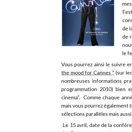
mes
Fes
cons
de l
de r
nou
le f
Vous pourrez ainsi le suivre en
the mood for Cannes "
(sur le
nombreuses informations prat
programmation 2010) bien e
cinema". Comme chaque année, 
mais vous pourrez également t
sélections parallèles mais aussi s
Le 15 avril, date de la confér