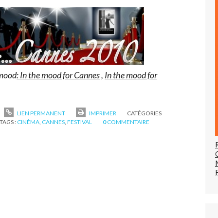
 mood
: In the mood for Cannes
,
In the mood for
LIEN PERMANENT
IMPRIMER
CATÉGORIES
TAGS :
CINÉMA
,
CANNES
,
FESTIVAL
0
COMMENTAIRE