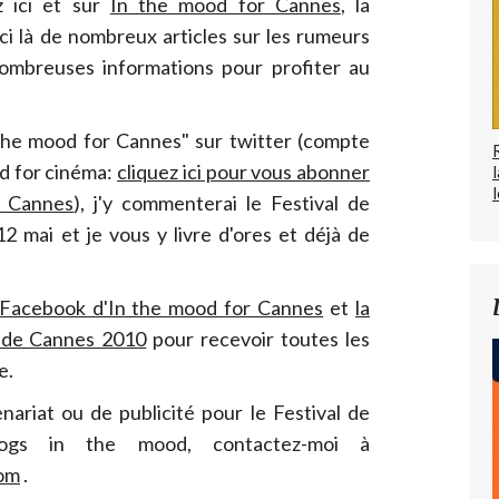
z ici et sur
In the mood for Cannes
, la
ci là de nombreux articles sur les rumeurs
ombreuses informations pour profiter au
 the mood for Cannes" sur twitter (compte
od for cinéma:
cliquez ici pour vous abonner
l
r Cannes
), j'y commenterai le Festival de
2 mai et je vous y livre d'ores et déjà de
 Facebook d'In the mood for Cannes
et
la
l de Cannes 2010
pour recevoir toutes les
e.
ariat ou de publicité pour le Festival de
ogs in the mood, contactez-moi à
om
.