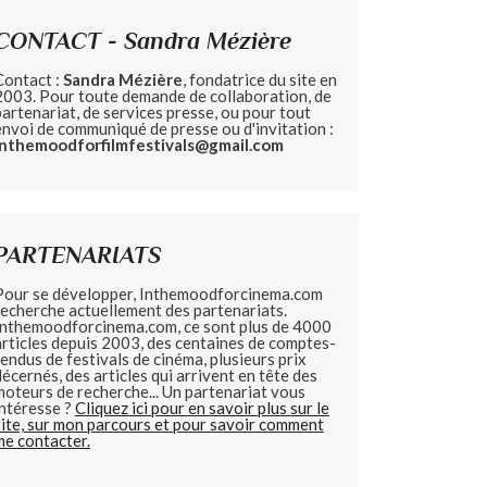
CONTACT - Sandra Mézière
Contact :
Sandra Mézière
, fondatrice du site en
2003. Pour toute demande de collaboration, de
partenariat, de services presse, ou pour tout
envoi de communiqué de presse ou d'invitation :
inthemoodforfilmfestivals@gmail.com
PARTENARIATS
Pour se développer, Inthemoodforcinema.com
recherche actuellement des partenariats.
Inthemoodforcinema.com, ce sont plus de 4000
articles depuis 2003, des centaines de comptes-
rendus de festivals de cinéma, plusieurs prix
décernés, des articles qui arrivent en tête des
moteurs de recherche... Un partenariat vous
intéresse ?
Cliquez ici pour en savoir plus sur le
site, sur mon parcours et pour savoir comment
me contacter.