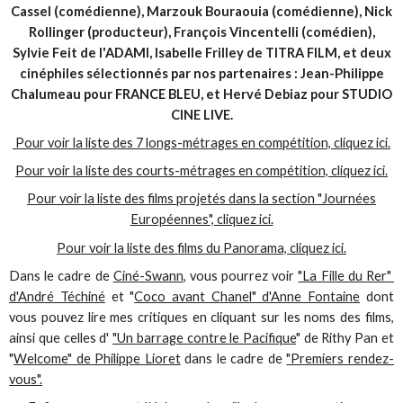
Cassel (comédienne), Marzouk Bouraouia (comédienne), Nick
Rollinger (producteur), François Vincentelli (comédien),
Sylvie Feit de l'ADAMI, Isabelle Frilley de TITRA FILM, et deux
cinéphiles sélectionnés par nos partenaires : Jean-Philippe
Chalumeau pour FRANCE BLEU, et Hervé Debiaz pour STUDIO
CINE LIVE.
Pour voir la liste des 7 longs-métrages en compétition, cliquez ici.
Pour voir la liste des courts-métrages en compétition, cliquez ici.
Pour voir la liste des films projetés dans la section "Journées
Européennes", cliquez ici.
Pour voir la liste des films du Panorama, cliquez ici.
Dans le cadre de
Ciné-Swann
, vous pourrez voir
"La Fille du Rer"
d'André Téchiné
et "
Coco avant Chanel" d'Anne Fontaine
dont
vous pouvez lire mes critiques en cliquant sur les noms des films,
ainsi que celles d'
"Un barrage contre le Pacifique
" de Rithy Pan et
"
Welcome" de Philippe Lioret
dans le cadre de
"Premiers rendez-
vous".