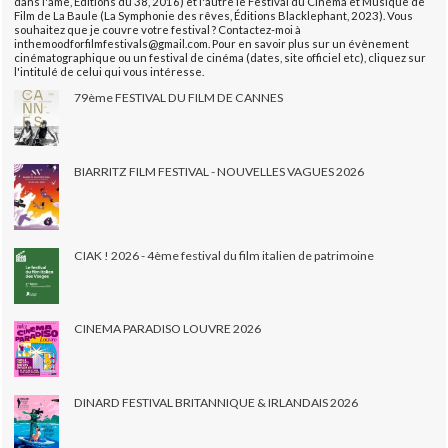
dans l'âme, Éditions du 38, 2016) et l'autre le Festival du Cinéma et Musique de
Film de La Baule (La Symphonie des rêves, Éditions Blacklephant, 2023). Vous
souhaitez que je couvre votre festival ? Contactez-moi à
inthemoodforfilmfestivals@gmail.com. Pour en savoir plus sur un évènement
cinématographique ou un festival de cinéma (dates, site officiel etc), cliquez sur
l'intitulé de celui qui vous intéresse.
79ème FESTIVAL DU FILM DE CANNES
BIARRITZ FILM FESTIVAL - NOUVELLES VAGUES 2026
CIAK ! 2026 - 4ème festival du film italien de patrimoine
CINEMA PARADISO LOUVRE 2026
DINARD FESTIVAL BRITANNIQUE & IRLANDAIS 2026