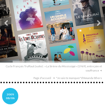
Cycle François Truffaut (suite) : « La Sirène du Mississippi » (1969), entre joie et
souffrance
Page d'accueil
"Je vais te manquer"d'Amanda Sthers
2009
08/06