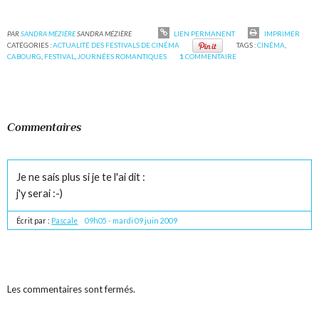
PAR
SANDRA MÉZIÈRE
SANDRA MÉZIÈRE
LIEN PERMANENT
IMPRIMER
CATÉGORIES :
ACTUALITÉ DES FESTIVALS DE CINÉMA
TAGS :
CINÉMA
,
CABOURG
,
FESTIVAL
,
JOURNÉES ROMANTIQUES
1
COMMENTAIRE
Commentaires
Je ne sais plus si je te l'ai dit :
j'y serai :-)
Écrit par :
Pascale
09h05
-
mardi 09
juin 2009
Les commentaires sont fermés.