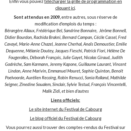
Enfin vous pouvez
télécharger la grille de programmation en
cliquant ici
.
Sont attendus en 2009,
entre autres, sous réserve de
modification d'emplois du temps :
Bérangère Allaux, Frédérique Bel, Sandrine Bonnaire, Jérôme Bonnell,
Didier Bourdon, Rachida Brakni, Bernard Campan, Cécile Cassel, Fred
Cavayé, Marie-Anne Chazel, Jeanne Cherhal, Anaïs Demoustier, Emilie
Dequenne, Mélanie Doutey, Jacques Fieschi, Patrick Fiori, Hélène De
Fougerolles, Déborah François, Julie Gayet, Nicolas Giraud, Judith
Godrèche, Sam Karmann, Jeremy Kapone, Guillaume Laurant, Vincent
Lindon, Anne Marivin, Emmanuel Mouret, Sophie Quinton, Benoît
Poelvoorde, Aurélien Recoing, Robin Renucci, Sonia Rolland, Mathilde
Seigner, Zinedine Soualem, Sinclair, Sylvie Testud, François Vincentelli,
Malik Zidi, et bien d'autres
Liens officiels:
Le site internet du Festival de Cabourg
Le blog officiel du Festival de Cabourg
Vous pourrez aussi trouver des comptes-rendus du Festival sur