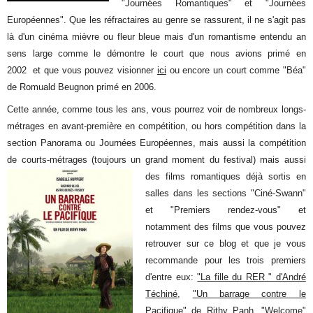
"Journées Romantiques" et "Journées
Européennes". Que les réfractaires au genre se rassurent, il ne s'agit pas
là d'un cinéma mièvre ou fleur bleue mais d'un romantisme entendu an
sens large comme le démontre le court que nous avions primé en
2002 et que vous pouvez visionner
ici
ou encore un court comme "Béa"
de Romuald Beugnon primé en 2006.
Cette année, comme tous les ans, vous pourrez voir de nombreux longs-
métrages en avant-première en compétition, ou hors compétition dans la
section Panorama ou Journées Européennes, mais aussi la compétition
de courts-métrages (toujours un grand moment du
festival) mais aussi
des films romantiques déjà sortis en
salles dans les sections "Ciné-Swann"
et "Premiers rendez-vous" et
notamment des films que vous pouvez
retrouver sur ce blog et que je vous
recommande pour les trois premiers
d'entre eux:
"La fille du RER " d'André
Téchiné
,
"Un barrage contre le
Pacifique" de Rithy Panh
,
"Welcome"