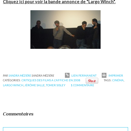
Cliquez ici pour voir la bande annonce de "Largo Winch".
PAR
SANDRA MÉZIÈRE
SANDRA MÉZIÈRE
LIEN PERMANENT
IMPRIMER
CATÉGORIES :
CRITIQUES DES FILMS A L'AFFICHE EN 2008
TAGS :
CINÉMA
,
LARGO WINCH
,
JÉRÔME SALLE
,
TOMER SISLEY
1
COMMENTAIRE
Commentaires