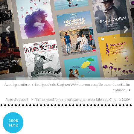
Avant-première- « I feel good » de Stephen Walker: mon coup de cœur de cette fin
d’année!
Page d'accueil
"In the mood for cinema", partenaire du Salon du Cinéma 2009
2008
14/12