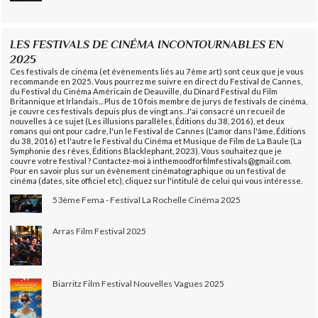
LES FESTIVALS DE CINÉMA INCONTOURNABLES EN
2025
Ces festivals de cinéma (et évènements liés au 7ème art) sont ceux que je vous
recommande en 2025. Vous pourrez me suivre en direct du Festival de Cannes,
du Festival du Cinéma Américain de Deauville, du Dinard Festival du Film
Britannique et Irlandais... Plus de 10 fois membre de jurys de festivals de cinéma,
je couvre ces festivals depuis plus de vingt ans. J'ai consacré un recueil de
nouvelles à ce sujet (Les illusions parallèles, Éditions du 38, 2016), et deux
romans qui ont pour cadre, l'un le Festival de Cannes (L'amor dans l'âme, Éditions
du 38, 2016) et l'autre le Festival du Cinéma et Musique de Film de La Baule (La
Symphonie des rêves, Éditions Blacklephant, 2023). Vous souhaitez que je
couvre votre festival ? Contactez-moi à inthemoodforfilmfestivals@gmail.com.
Pour en savoir plus sur un évènement cinématographique ou un festival de
cinéma (dates, site officiel etc), cliquez sur l'intitulé de celui qui vous intéresse.
53ème Fema - Festival La Rochelle Cinéma 2025
Arras Film Festival 2025
Biarritz Film Festival Nouvelles Vagues 2025