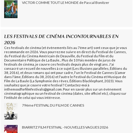
VICTOR COMME TOUT LE MONDE de Pascal Bonitzer
LES FESTIVALS DE CINÉMA INCONTOURNABLES EN
2026
Ces festivals de cinéma (et évènements liés au 7ème art) sont ceux que je vous
recommande en 2026. Vous pourrez me suivre en direct du Festival de Cannes,
du Festival du Cinéma Américain de Deauville, du Festival du Film et du
Documentaire Politique de La Baule... Plus de 10 fois membre de jurys de
festivals de cinéma, je couvre ces festivals depuis plus de vingt ans. J'ai
consacré un recueil de nouvelles à ce sujet (Les illusions parallèles, Éditions du
38, 2016), et deux romans qui ont pour cadre, l'un le Festival de Cannes (L'amor
dans l'âme, Éditions du 38, 2016) et l'autre le Festival du Cinéma et Musique de
Film de La Baule (La Symphonie des rêves, Éditions Blacklephant, 2023). Vous
souhaitez que je couvre votre festival ? Contactez-moi à
inthemoodforfilmfestivals@gmail.com. Pour en savoir plus sur un évènement
cinématographique ou un festival de cinéma (dates, site officiel etc), cliquez sur
l'intitulé de celui qui vous intéresse.
79ème FESTIVAL DU FILM DE CANNES
BIARRITZ FILM FESTIVAL - NOUVELLES VAGUES 2026