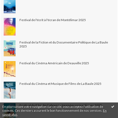
Festival de l'écrit à l'écran de Montélimar 2025
Festival de la Fiction et du Documentaire Politique de La Baule
2025
Festival du Cinéma Américain de Deauville 2025
Festival du Cinéma et Musique de Films de La Baule 2025
Festival du Film de Cabourg - Journées romantiques 2025
En poursuivant votre navigation sur ce site, vous acceptez l'utilisation de
cookies. Ces derniers assurent le bon fonctionnement de nos services.
En
savoir plus
.