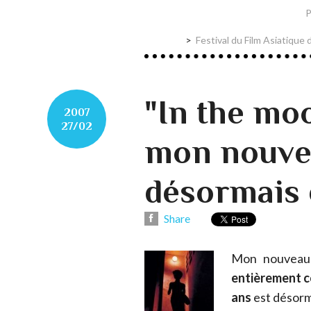
P
Festival du Film Asiatique
"In the mo
2007
27/02
mon nouvea
désormais 
Share
Mon nouveau b
entièrement c
ans
est désorma