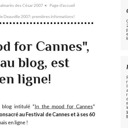
almarès des César 2007
Page d'accueil
 de Deauville 2007: premières informations!
od for Cannes",
u blog, est
en ligne!
log intitulé “
In the mood for Cannes
”
onsacré au Festival de Cannes et à ses 60
is en ligne !