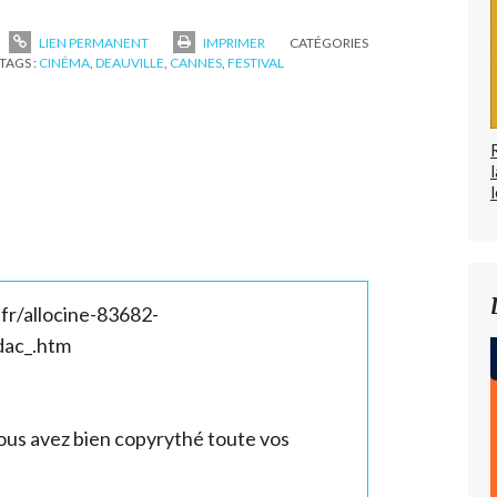
LIEN PERMANENT
IMPRIMER
CATÉGORIES
TAGS :
CINÉMA
,
DEAUVILLE
,
CANNES
,
FESTIVAL
l
e.fr/allocine-83682-
dac_.htm
 vous avez bien copyrythé toute vos