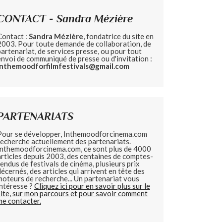
CONTACT - Sandra Mézière
Contact :
Sandra Mézière
, fondatrice du site en
2003. Pour toute demande de collaboration, de
partenariat, de services presse, ou pour tout
envoi de communiqué de presse ou d'invitation :
inthemoodforfilmfestivals@gmail.com
PARTENARIATS
Pour se développer, Inthemoodforcinema.com
recherche actuellement des partenariats.
Inthemoodforcinema.com, ce sont plus de 4000
articles depuis 2003, des centaines de comptes-
rendus de festivals de cinéma, plusieurs prix
décernés, des articles qui arrivent en tête des
moteurs de recherche... Un partenariat vous
intéresse ?
Cliquez ici pour en savoir plus sur le
site, sur mon parcours et pour savoir comment
me contacter.