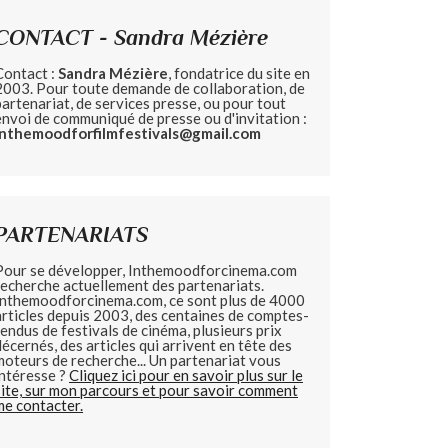
CONTACT - Sandra Mézière
Contact :
Sandra Mézière
, fondatrice du site en
2003. Pour toute demande de collaboration, de
partenariat, de services presse, ou pour tout
envoi de communiqué de presse ou d'invitation :
inthemoodforfilmfestivals@gmail.com
PARTENARIATS
Pour se développer, Inthemoodforcinema.com
recherche actuellement des partenariats.
Inthemoodforcinema.com, ce sont plus de 4000
articles depuis 2003, des centaines de comptes-
rendus de festivals de cinéma, plusieurs prix
décernés, des articles qui arrivent en tête des
moteurs de recherche... Un partenariat vous
intéresse ?
Cliquez ici pour en savoir plus sur le
site, sur mon parcours et pour savoir comment
me contacter.