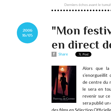
Derniers échos avant le tumul
"Mon festi
2006
16/05
en direct d
Share
Alors que la
s'enorgueillit
de centre du 
le sera en to
revenir sur ce
sera publié un
des films en Sélection Officiell