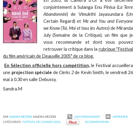
En 2005, la Caméra d'Or a été décernée
conjointement à Sulanga Enu Pinisa (
La Terre
Abandonnée
) de Vimukthi Jayasundara (Un
Certain Regard) et
Me and You and Everyone
we Know (Toi, Moi et tous les Autres
) de Miranda
July (Semaine de la Critique), un film que je
vous recommande et dont vous pouvez
retrouver la critique dans la
rubrique "Festival
du film américain de Deauville 2005" de ce blog.
En Sélection officielle hors compétition,
le Festival accueillera
une
projection spéciale
de
Clerks 2
de Kevin Smith, le vendredi 26
mai à 0.30 en salle Debussy.
Sandra.M
PAR
SANDRA MÉZIÈRE
SANDRA MÉZIÈRE
LIEN PERMANENT
IMPRIMER
CATÉGORIES :
FESTIVAL DE CANNES 2006
0
COMMENTAIRE