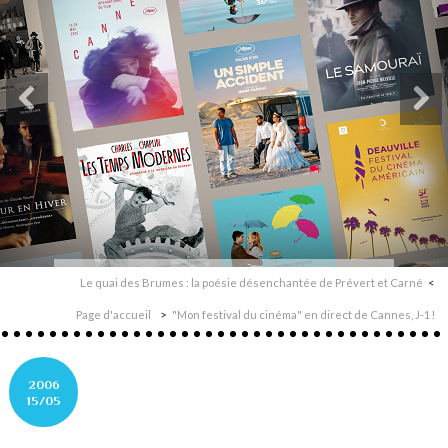
Le quai des Brumes : la poésie désenchantée de Prévert et Carné
Page d'accueil
"Mon festival du cinéma" en direct de Cannes, J-1!
2006
15/05