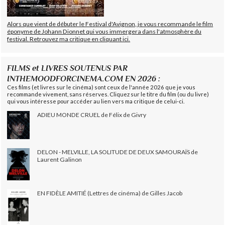
Alors que vient de débuter le Festival d'Avignon, je vous recommande le film
éponyme de Johann Dionnet qui vous immergera dans l'atmosphère du
festival. Retrouvez ma critique en cliquant ici.
FILMS et LIVRES SOUTENUS PAR
INTHEMOODFORCINEMA.COM EN 2026 :
Ces films (et livres sur le cinéma) sont ceux de l'année 2026 que je vous
recommande vivement, sans réserves. Cliquez sur le titre du film (ou du livre)
qui vous intéresse pour accéder au lien vers ma critique de celui-ci.
ADIEU MONDE CRUEL de Félix de Givry
DELON - MELVILLE, LA SOLITUDE DE DEUX SAMOURAÏS de
Laurent Galinon
EN FIDÈLE AMITIÉ (Lettres de cinéma) de Gilles Jacob