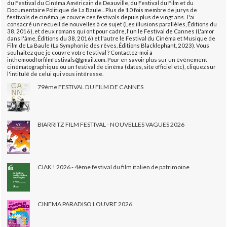
du Festival du Cinéma Américain de Deauville, du Festival du Film et du
Documentaire Politique de La Baule... Plus de 10 fois membre de jurys de
festivals de cinéma, je couvre ces festivals depuis plus de vingt ans. J'ai
consacré un recueil de nouvelles à ce sujet (Les illusions parallèles, Éditions du
38, 2016), et deux romans qui ont pour cadre, l'un le Festival de Cannes (L'amor
dans l'âme, Éditions du 38, 2016) et l'autre le Festival du Cinéma et Musique de
Film de La Baule (La Symphonie des rêves, Éditions Blacklephant, 2023). Vous
souhaitez que je couvre votre festival ? Contactez-moi à
inthemoodforfilmfestivals@gmail.com. Pour en savoir plus sur un évènement
cinématographique ou un festival de cinéma (dates, site officiel etc), cliquez sur
l'intitulé de celui qui vous intéresse.
79ème FESTIVAL DU FILM DE CANNES
BIARRITZ FILM FESTIVAL - NOUVELLES VAGUES 2026
CIAK ! 2026 - 4ème festival du film italien de patrimoine
CINEMA PARADISO LOUVRE 2026