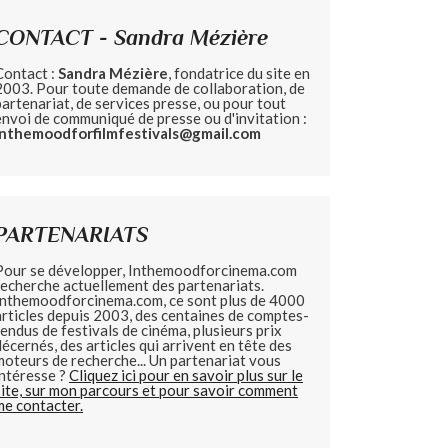
CONTACT - Sandra Mézière
Contact :
Sandra Mézière
, fondatrice du site en
2003. Pour toute demande de collaboration, de
partenariat, de services presse, ou pour tout
envoi de communiqué de presse ou d'invitation :
inthemoodforfilmfestivals@gmail.com
PARTENARIATS
Pour se développer, Inthemoodforcinema.com
recherche actuellement des partenariats.
Inthemoodforcinema.com, ce sont plus de 4000
articles depuis 2003, des centaines de comptes-
rendus de festivals de cinéma, plusieurs prix
décernés, des articles qui arrivent en tête des
moteurs de recherche... Un partenariat vous
intéresse ?
Cliquez ici pour en savoir plus sur le
site, sur mon parcours et pour savoir comment
me contacter.