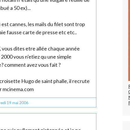
bué a 50 ex)...
 est cannes, les mails du filet sont trop
vraie fausse carte de presse etc etc..
, vous dites etre allée chaque année
 2000 vous n'etiez qu une simple
e? comment avez vous fait ?
croisette Hugo de saint phalle, il recrute
ur mcinema.com
redi 19
mai 2006
 ne suis nullement pistonnée et je ne