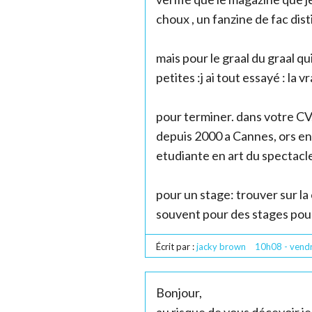
choux , un fanzine de fac disti
mais pour le graal du graal qui
petites :j ai tout essayé : la 
pour terminer. dans votre CV
depuis 2000 a Cannes, ors en
etudiante en art du spectacl
pour un stage: trouver sur la 
souvent pour des stages po
Écrit par :
jacky brown
10h08
-
vend
Bonjour,
au risque de vous décevoir je