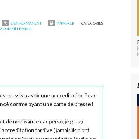
LIEN PERMANENT
IMPRIMER
CATÉGORIES
7
COMMENTAIRES
l
s reussis a avoir une accreditation ? car
encé comme ayant une carte de presse !
int de medisance car perso, je gruge
accreditation tardive ( jamais ils n'ont
 notais n 'etais qu une vulgaire feuille de