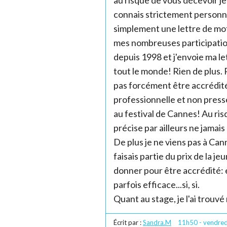
connais strictement personne 
simplement une lettre de mo
mes nombreuses participation
depuis 1998 et j'envoie ma le
tout le monde! Rien de plus. P
pas forcément être accrédité
professionnelle et non presse
au festival de Cannes! Au ri
précise par ailleurs ne jamais
De plus je ne viens pas à Can
faisais partie du prix de la je
donner pour être accrédité: e
parfois efficace...si, si.
Quant au stage, je l'ai trouvé
Écrit par :
Sandra.M
11h50
-
vendred