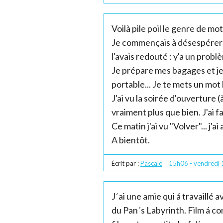
Voilà pile poil le genre de m
Je commençais à désespérer 
l'avais redouté : y'a un prob
Je prépare mes bagages et je 
portable... Je te mets un mot 
J'ai vu la soirée d'ouverture (
vraiment plus que bien. J'ai fa
Ce matin j'ai vu "Volver"... j'ai
A bientôt.
Écrit par :
Pascale
15h06
-
vendredi 
J´ai une amie qui á travaillé 
du Pan´s Labyrinth. Film á co