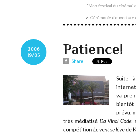
"Mon festival du cinéma" 
Cérémonie d'ouverture e
Patience!
2006
19/05
Share
Suite à
internet
va pren
bientôt
prévu, m
très médiatisé
Da Vinci Code
,
compétition
Le vent se lève
de K