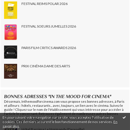
FESTIVAL REIMS POLAR 2026
FESTIVAL SOEURS JUMELLES 2026
PARIS FILM CRITICS AWARDS 2026
PRIX CINÉMA DAME DES ARTS
BONNES ADRESSES "IN THE MOOD FOR CINEMA"
Désormais, Inthemoodforcinema.com vous propose ses bonnes adresses, à Paris
et ailleurs : hôtels, restaurants... avec, toujours, un lien avec le cinéma. Suivez le
guide ! Cliquez sur le nom de l'établissement qui vous intéresse pour accéder à
l'article le concernant. Retrouvez également de nombreuses autres bonnes
En poursuivant votre navigation sur ce site, vous acceptez l'utilisation de
adresses sur mon magazine en ligne consacré à ce sujet depuis 2007,
cookies. Ces derniers assurent le bon fonctionnement de nos services.
En
Inthemoodforhotelsdeluxe.com.
savoir plus
.
Hôtel Barrière Le Normandy (Deauville)