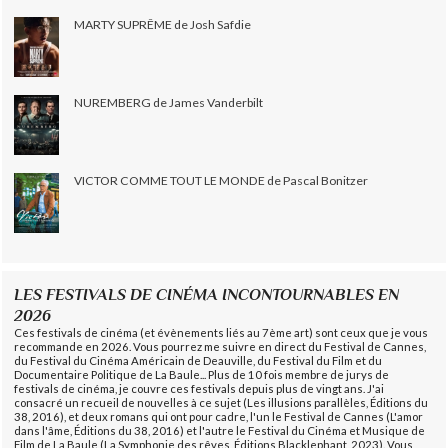
MARTY SUPRÊME de Josh Safdie
NUREMBERG de James Vanderbilt
VICTOR COMME TOUT LE MONDE de Pascal Bonitzer
LES FESTIVALS DE CINÉMA INCONTOURNABLES EN
2026
Ces festivals de cinéma (et évènements liés au 7ème art) sont ceux que je vous
recommande en 2026. Vous pourrez me suivre en direct du Festival de Cannes,
du Festival du Cinéma Américain de Deauville, du Festival du Film et du
Documentaire Politique de La Baule... Plus de 10 fois membre de jurys de
festivals de cinéma, je couvre ces festivals depuis plus de vingt ans. J'ai
consacré un recueil de nouvelles à ce sujet (Les illusions parallèles, Éditions du
38, 2016), et deux romans qui ont pour cadre, l'un le Festival de Cannes (L'amor
dans l'âme, Éditions du 38, 2016) et l'autre le Festival du Cinéma et Musique de
Film de La Baule (La Symphonie des rêves, Éditions Blacklephant, 2023). Vous