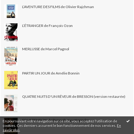
L’AVENTURE DES FILMS de Olivier Rajchman
L’ÉTRANGER de François Ozon
MERLUSSE de Marcel Pagnol
PARTIR UN JOUR de Amélie Bonnin
QUATRE NUITS D'UN RÊVEUR de BRESSON (version restaurée)
SOUS TENSION de Penny Panayotopoulou
En poursuivant votre navigation sur ce site, vous acceptez l'utilisation de
cookies. Ces derniers assurent le bon fonctionnement de nos services.
En
savoir plus
.