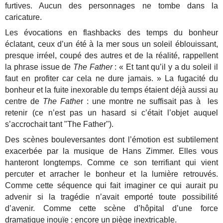
furtives. Aucun des personnages ne tombe dans la
caricature.
Les évocations en flashbacks des temps du bonheur
éclatant, ceux d’un été à la mer sous un soleil éblouissant,
presque irréel, coupé des autres et de la réalité, rappellent
la phrase issue de
The Father
: « Et tant qu’il y a du soleil il
faut en profiter car cela ne dure jamais. » La fugacité du
bonheur et la fuite inexorable du temps étaient déjà aussi au
centre de
The Fathe
r : une montre ne suffisait pas à les
retenir (ce n’est pas un hasard si c’était l’objet auquel
s’accrochait tant "The Father").
Des scènes bouleversantes dont l’émotion est subtilement
exacerbée par la musique de Hans Zimmer. Elles vous
hanteront longtemps. Comme ce son terrifiant qui vient
percuter et arracher le bonheur et la lumière retrouvés.
Comme cette séquence qui fait imaginer ce qui aurait pu
advenir si la tragédie n’avait emporté toute possibilité
d’avenir. Comme cette scène d’hôpital d’une force
dramatique inouïe : encore un piège inextricable.