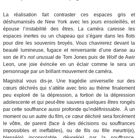
La réalisation fait contraster ces espaces gris et
déshumanisés de New York avec les jours ensoleillés, et
épouse l’instabilité des êtres. La caméra caresse les
espaces inertes ou un chapeau qui s’égare dans les flots
pour dire les souvenirs broyés. Vous chavirerez devant la
beauté lumineuse, fugace et renversante d’une danse au
son de
It’s not unusual
de Tom Jones puis de
Wolf
de Awir
Leon, une joie évincée en un éclair comme le sera un
personnage par un brillant mouvement de caméra.
Magistral vous dis-je. Une tragédie universelle sur des
cœurs déchirés qui s’attèle avec brio au thème finalement
peu exploré de la dépression, a fortiori de la dépression
adolescente et qui peut-être sauvera quelques êtres rongés
par cette souffrance aussi profonde qu'indéfinissable. À un
moment ou un autre du film, ce cœur déchiré sera forcément
le vôtre, de parent (face à des décisions ou souffrances
impossibles et ineffables), ou de fils ou fille meurtri(e),
blessé(e) inconsolable, dévoré(e) par la souffrance,