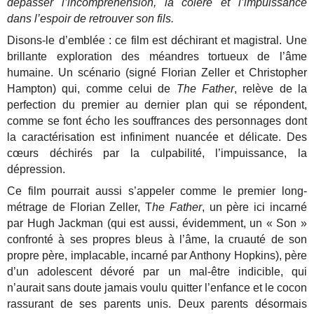
dépasser l’incompréhension, la colère et l’impuissance
dans l’espoir de retrouver son fils.
Disons-le d’emblée : ce film est déchirant et magistral. Une
brillante exploration des méandres tortueux de l’âme
humaine. Un scénario (signé Florian Zeller et Christopher
Hampton) qui, comme celui de
The Father
, relève de la
perfection du premier au dernier plan qui se répondent,
comme se font écho les souffrances des personnages dont
la caractérisation est infiniment nuancée et délicate. Des
cœurs déchirés par la culpabilité, l’impuissance, la
dépression.
Ce film pourrait aussi s’appeler comme le premier long-
métrage de Florian Zeller, T
he Father
, un père ici incarné
par Hugh Jackman (qui est aussi, évidemment, un « Son »
confronté à ses propres bleus à l’âme, la cruauté de son
propre père, implacable, incarné par Anthony Hopkins), père
d’un adolescent dévoré par un mal-être indicible, qui
n’aurait sans doute jamais voulu quitter l’enfance et le cocon
rassurant de ses parents unis. Deux parents désormais