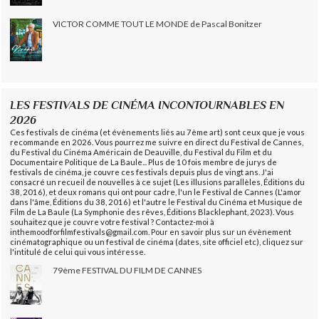
VICTOR COMME TOUT LE MONDE de Pascal Bonitzer
LES FESTIVALS DE CINÉMA INCONTOURNABLES EN
2026
Ces festivals de cinéma (et évènements liés au 7ème art) sont ceux que je vous
recommande en 2026. Vous pourrez me suivre en direct du Festival de Cannes,
du Festival du Cinéma Américain de Deauville, du Festival du Film et du
Documentaire Politique de La Baule... Plus de 10 fois membre de jurys de
festivals de cinéma, je couvre ces festivals depuis plus de vingt ans. J'ai
consacré un recueil de nouvelles à ce sujet (Les illusions parallèles, Éditions du
38, 2016), et deux romans qui ont pour cadre, l'un le Festival de Cannes (L'amor
dans l'âme, Éditions du 38, 2016) et l'autre le Festival du Cinéma et Musique de
Film de La Baule (La Symphonie des rêves, Éditions Blacklephant, 2023). Vous
souhaitez que je couvre votre festival ? Contactez-moi à
inthemoodforfilmfestivals@gmail.com. Pour en savoir plus sur un évènement
cinématographique ou un festival de cinéma (dates, site officiel etc), cliquez sur
l'intitulé de celui qui vous intéresse.
79ème FESTIVAL DU FILM DE CANNES