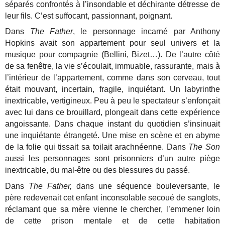
séparés confrontés à l’insondable et déchirante détresse de
leur fils. C’est suffocant, passionnant, poignant.
Dans
The Father
, le personnage incarné par Anthony
Hopkins avait son appartement pour seul univers et la
musique pour compagnie (Bellini, Bizet…). De l’autre côté
de sa fenêtre, la vie s’écoulait, immuable, rassurante, mais à
l’intérieur de l’appartement, comme dans son cerveau, tout
était mouvant, incertain, fragile, inquiétant. Un labyrinthe
inextricable, vertigineux. Peu à peu le spectateur s’enfonçait
avec lui dans ce brouillard, plongeait dans cette expérience
angoissante. Dans chaque instant du quotidien s’insinuait
une inquiétante étrangeté. Une mise en scène et en abyme
de la folie qui tissait sa toilait arachnéenne. Dans
The Son
aussi les personnages sont prisonniers d’un autre piège
inextricable, du mal-être ou des blessures du passé.
Dans
The Father,
dans une séquence bouleversante, le
père redevenait cet enfant inconsolable secoué de sanglots,
réclamant que sa mère vienne le chercher, l’emmener loin
de cette prison mentale et de cette habitation