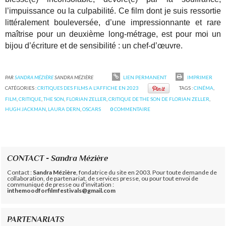
l’impuissance ou la culpabilité. Ce film dont je suis ressortie
littéralement bouleversée, d’une impressionnante et rare
maîtrise pour un deuxième long-métrage, est pour moi un
bijou d’écriture et de sensibilité : un chef-d’œuvre.
PAR
SANDRA MÉZIÈRE
SANDRA MÉZIÈRE
LIEN PERMANENT
IMPRIMER
CATÉGORIES :
CRITIQUES DES FILMS A L'AFFICHE EN 2023
TAGS :
CINÉMA
,
FILM
,
CRITIQUE
,
THE SON
,
FLORIAN ZELLER
,
CRITIQUE DE THE SON DE FLORIAN ZELLER
,
HUGH JACKMAN
,
LAURA DERN
,
OSCARS
0
COMMENTAIRE
CONTACT - Sandra Mézière
Contact :
Sandra Mézière
, fondatrice du site en 2003. Pour toute demande de
collaboration, de partenariat, de services presse, ou pour tout envoi de
communiqué de presse ou d'invitation :
inthemoodforfilmfestivals@gmail.com
PARTENARIATS