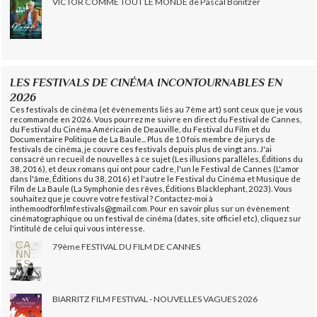
VICTOR COMME TOUT LE MONDE de Pascal Bonitzer
LES FESTIVALS DE CINÉMA INCONTOURNABLES EN
2026
Ces festivals de cinéma (et évènements liés au 7ème art) sont ceux que je vous
recommande en 2026. Vous pourrez me suivre en direct du Festival de Cannes,
du Festival du Cinéma Américain de Deauville, du Festival du Film et du
Documentaire Politique de La Baule... Plus de 10 fois membre de jurys de
festivals de cinéma, je couvre ces festivals depuis plus de vingt ans. J'ai
consacré un recueil de nouvelles à ce sujet (Les illusions parallèles, Éditions du
38, 2016), et deux romans qui ont pour cadre, l'un le Festival de Cannes (L'amor
dans l'âme, Éditions du 38, 2016) et l'autre le Festival du Cinéma et Musique de
Film de La Baule (La Symphonie des rêves, Éditions Blacklephant, 2023). Vous
souhaitez que je couvre votre festival ? Contactez-moi à
inthemoodforfilmfestivals@gmail.com. Pour en savoir plus sur un évènement
cinématographique ou un festival de cinéma (dates, site officiel etc), cliquez sur
l'intitulé de celui qui vous intéresse.
79ème FESTIVAL DU FILM DE CANNES
BIARRITZ FILM FESTIVAL - NOUVELLES VAGUES 2026