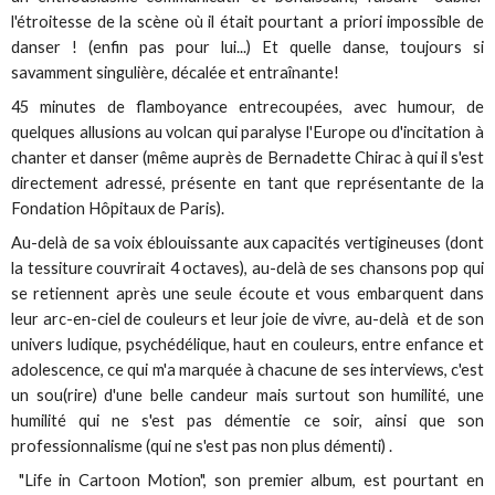
l'étroitesse de la scène où il était pourtant a priori impossible de
danser ! (enfin pas pour lui...) Et quelle danse, toujours si
savamment singulière, décalée et entraînante!
45 minutes de flamboyance entrecoupées, avec humour, de
quelques allusions au volcan qui paralyse l'Europe ou d'incitation à
chanter et danser (même auprès de Bernadette Chirac à qui il s'est
directement adressé, présente en tant que représentante de la
Fondation Hôpitaux de Paris).
Au-delà de sa voix éblouissante aux capacités vertigineuses (dont
la tessiture couvrirait 4 octaves), au-delà de ses chansons pop qui
se retiennent après une seule écoute et vous embarquent dans
leur arc-en-ciel de couleurs et leur joie de vivre, au-delà et de son
univers ludique, psychédélique, haut en couleurs, entre enfance et
adolescence, ce qui m'a marquée à chacune de ses interviews, c'est
un sou(rire) d'une belle candeur mais surtout son humilité, une
humilité qui ne s'est pas démentie ce soir, ainsi que son
professionnalisme (qui ne s'est pas non plus démenti) .
"Life in Cartoon Motion", son premier album, est pourtant en