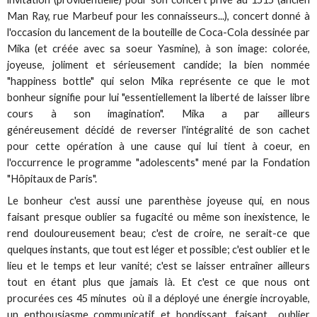
Man Ray, rue Marbeuf pour les connaisseurs...), concert donné à
l'occasion du lancement de la bouteille de Coca-Cola dessinée par
Mika (et créée avec sa soeur Yasmine), à son image: colorée,
joyeuse, joliment et sérieusement candide; la bien nommée
"happiness bottle" qui selon Mika représente ce que le mot
bonheur signifie pour lui "essentiellement la liberté de laisser libre
cours à son imagination". Mika a par ailleurs
généreusement décidé de reverser l'intégralité de son cachet
pour cette opération à une cause qui lui tient à coeur, en
l'occurrence le programme "adolescents" mené par la Fondation
"Hôpitaux de Paris".
Le bonheur c'est aussi une parenthèse joyeuse qui, en nous
faisant presque oublier sa fugacité ou même son inexistence, le
rend douloureusement beau; c'est de croire, ne serait-ce que
quelques instants, que tout est léger et possible; c'est oublier et le
lieu et le temps et leur vanité; c'est se laisser entraîner ailleurs
tout en étant plus que jamais là. Et c'est ce que nous ont
procurées ces 45 minutes où il a déployé une énergie incroyable,
un enthousiasme communicatif et bondissant, faisant oublier