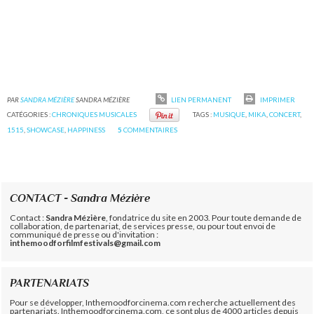
PAR
SANDRA MÉZIÈRE
SANDRA MÉZIÈRE
LIEN PERMANENT
IMPRIMER
CATÉGORIES :
CHRONIQUES MUSICALES
TAGS :
MUSIQUE
,
MIKA
,
CONCERT
,
1515
,
SHOWCASE
,
HAPPINESS
5
COMMENTAIRES
CONTACT - Sandra Mézière
Contact :
Sandra Mézière
, fondatrice du site en 2003. Pour toute demande de
collaboration, de partenariat, de services presse, ou pour tout envoi de
communiqué de presse ou d'invitation :
inthemoodforfilmfestivals@gmail.com
PARTENARIATS
Pour se développer, Inthemoodforcinema.com recherche actuellement des
partenariats. Inthemoodforcinema.com, ce sont plus de 4000 articles depuis