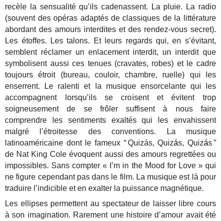
recèle la sensualité qu’ils cadenassent. La pluie. La radio
(souvent des opéras adaptés de classiques de la littérature
abordant des amours interdites et des rendez-vous secret).
Les étoffes. Les talons. Et leurs regards qui, en s’évitant,
semblent réclamer un enlacement interdit, un interdit que
symbolisent aussi ces tenues (cravates, robes) et le cadre
toujours étroit (bureau, couloir, chambre, ruelle) qui les
enserrent. Le ralenti et la musique ensorcelante qui les
accompagnent lorsqu’ils se croisent et évitent trop
soigneusement de se frôler suffisent à nous faire
comprendre les sentiments exaltés qui les envahissent
malgré l’étroitesse des conventions. La musique
latinoaméricaine dont le fameux “ Quizás, Quiz
á
s, Quiz
á
s ”
de Nat King Cole évoquent aussi des amours regrettées ou
impossibles. Sans compter « I’m in the Mood for Love » qui
ne figure cependant pas dans le film. La musique est là pour
traduire l’indicible et en exalter la puissance magnétique.
Les ellipses permettent au spectateur de laisser libre cours
à son imagination. Rarement une histoire d’amour avait été