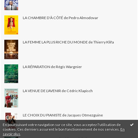
LA CHAMBRE D'À CÔTÉ de Pedro Almodovar
LA FEMME LA PLUS RICHE DU MONDE de Thierry Klifa
LA RÉPARATION de Régis Wargnier
LA VENUE DE L'AVENIR de Cédric Klapisch
LE CHOIX DU PIANISTE de Jacques Otmezguine
En poursuivant votre navigation sur ce site, vous acceptez l'utilisation de
cookies. Ces derniers assurent le bon fonctionnement de nos services.
En
savoir plus
.