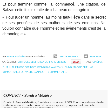
Et pour terminer comme j’ai commencé, une citation, de
Balzac cette fois extraite de « La peau de chagrin » :
« Pour juger un homme, au moins faut-il être dans le secret
de ses pensées, de ses malheurs, de ses émotions. Ne
vouloir connaître que l’homme et les évènements c’est de la
chronologie ».
PAR
SANDRA MÉZIÈRE
SANDRA MÉZIÈRE
LIEN PERMANENT
IMPRIMER
CATÉGORIES :
CRITIQUES DES FILMS A L'AFFICHE EN 2020
TAGS :
CINÉMA
,
FILM
,
IN THE MOOD FOR LOVE
,
WONG KAR WAI
,
TONY LEUNG
,
MAGGIE CHEUNG
,
ROMANTISME
,
FESTIVAL DE CANNES
0
COMMENTAIRE
CONTACT - Sandra Mézière
Contact :
Sandra Mézière
, fondatrice du site en 2003. Pour toute demande de
collaboration, de partenariat, de services presse, ou pour tout envoi de
communiqué de presse ou d'invitation :