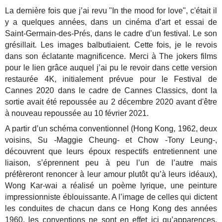
La dernière fois que j’ai revu "In the mood for love", c'était il
y a quelques années, dans un cinéma d’art et essai de
Saint-Germain-des-Prés, dans le cadre d’un festival. Le son
grésillait. Les images balbutiaient. Cette fois, je le revois
dans son éclatante magnificence. Merci à The jokers films
pour le lien grâce auquel j’ai pu le revoir dans cette version
restaurée 4K, initialement prévue pour le Festival de
Cannes 2020 dans le cadre de Cannes Classics, dont la
sortie avait été repoussée au 2 décembre 2020 avant d'être
à nouveau repoussée au 10 février 2021.
A partir d’un schéma conventionnel (Hong Kong, 1962, deux
voisins, Su -Maggie Cheung- et Chow -Tony Leung-,
découvrent que leurs époux respectifs entretiennent une
liaison, s’éprennent peu à peu l’un de l’autre mais
préfèreront renoncer à leur amour plutôt qu’à leurs idéaux),
Wong Kar-wai a réalisé un poème lyrique, une peinture
impressionniste éblouissante. A l’image de celles qui dictent
les conduites de chacun dans ce Hong Kong des années
1960, les conventions ne sont en effet ici qu’apparences.