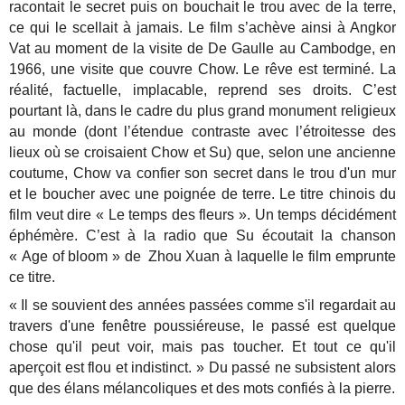
racontait le secret puis on bouchait le trou avec de la terre,
ce qui le scellait à jamais. Le film s’achève ainsi à Angkor
Vat au moment de la visite de De Gaulle au Cambodge, en
1966, une visite que couvre Chow. Le rêve est terminé. La
réalité, factuelle, implacable, reprend ses droits. C’est
pourtant là, dans le cadre du plus grand monument religieux
au monde (dont l’étendue contraste avec l’étroitesse des
lieux où se croisaient Chow et Su) que, selon une ancienne
coutume, Chow va confier son secret dans le trou d'un mur
et le boucher avec une poignée de terre. Le titre chinois du
film veut dire « Le temps des fleurs ». Un temps décidément
éphémère. C’est à la radio que Su écoutait la chanson
« Age of bloom » de Zhou Xuan à laquelle le film emprunte
ce titre.
« Il se souvient des années passées comme s'il regardait au
travers d'une fenêtre poussiéreuse, le passé est quelque
chose qu'il peut voir, mais pas toucher. Et tout ce qu'il
aperçoit est flou et indistinct. » Du passé ne subsistent alors
que des élans mélancoliques et des mots confiés à la pierre.