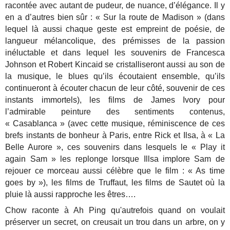
racontée avec autant de pudeur, de nuance, d’élégance. Il y
en a d’autres bien sûr : « Sur la route de Madison » (dans
lequel là aussi chaque geste est empreint de poésie, de
langueur mélancolique, des prémisses de la passion
inéluctable et dans lequel les souvenirs de Francesca
Johnson et Robert Kincaid se cristalliseront aussi au son de
la musique, le blues qu’ils écoutaient ensemble, qu’ils
continueront à écouter chacun de leur côté, souvenir de ces
instants immortels), les films de James Ivory pour
l’admirable peinture des sentiments contenus,
« Casablanca » (avec cette musique, réminiscence de ces
brefs instants de bonheur à Paris, entre Rick et Ilsa, à « La
Belle Aurore », ces souvenirs dans lesquels le « Play it
again Sam » les replonge lorsque Illsa implore Sam de
rejouer ce morceau aussi célèbre que le film : « As time
goes by »), les films de Truffaut, les films de Sautet où la
pluie là aussi rapproche les êtres….
Chow raconte à Ah Ping qu'autrefois quand on voulait
préserver un secret, on creusait un trou dans un arbre, on y