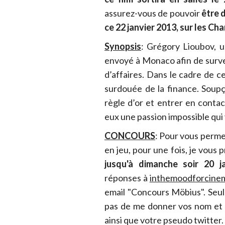
assurez-vous de pouvoir
être d
ce 22 janvier 2013, sur les Ch
Synopsis
: Grégory Lioubov, u
envoyé à Monaco afin de surve
d’affaires. Dans le cadre de c
surdouée de la finance. Soup
règle d’or et entrer en contact
eux une passion impossible qui
CONCOURS
: Pour vous perme
en jeu, pour une fois, je vous
jusqu'à dimanche soir 20 j
réponses à
inthemoodforcine
email "Concours Möbius". Seul
pas de me donner vos nom et
ainsi que votre pseudo twitter. 