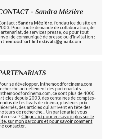
CONTACT - Sandra Mézière
Contact :
Sandra Mézière
, fondatrice du site en
2003. Pour toute demande de collaboration, de
partenariat, de services presse, ou pour tout
envoi de communiqué de presse ou d'invitation :
inthemoodforfilmfestivals@gmail.com
PARTENARIATS
Pour se développer, Inthemoodforcinema.com
recherche actuellement des partenariats.
Inthemoodforcinema.com, ce sont plus de 4000
articles depuis 2003, des centaines de comptes-
rendus de festivals de cinéma, plusieurs prix
décernés, des articles qui arrivent en tête des
moteurs de recherche... Un partenariat vous
intéresse ?
Cliquez ici pour en savoir plus sur le
site, sur mon parcours et pour savoir comment
me contacter.