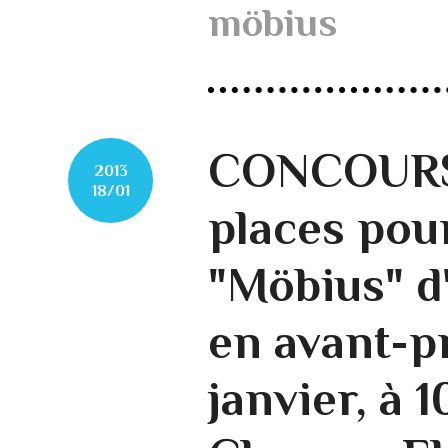
möbius
CONCOURS 
2013
18/01
places pou
"Möbius" d
en avant-p
janvier, à 