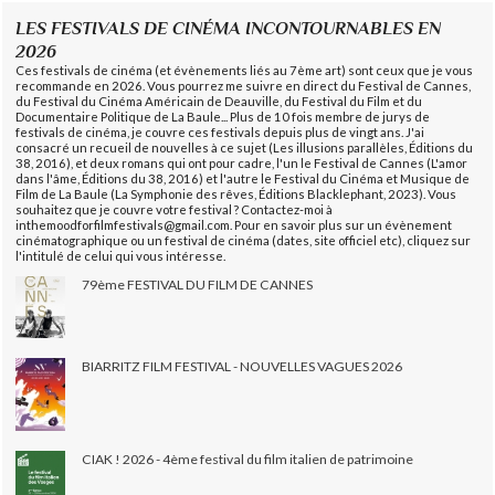
LES FESTIVALS DE CINÉMA INCONTOURNABLES EN
2026
Ces festivals de cinéma (et évènements liés au 7ème art) sont ceux que je vous
recommande en 2026. Vous pourrez me suivre en direct du Festival de Cannes,
du Festival du Cinéma Américain de Deauville, du Festival du Film et du
Documentaire Politique de La Baule... Plus de 10 fois membre de jurys de
festivals de cinéma, je couvre ces festivals depuis plus de vingt ans. J'ai
consacré un recueil de nouvelles à ce sujet (Les illusions parallèles, Éditions du
38, 2016), et deux romans qui ont pour cadre, l'un le Festival de Cannes (L'amor
dans l'âme, Éditions du 38, 2016) et l'autre le Festival du Cinéma et Musique de
Film de La Baule (La Symphonie des rêves, Éditions Blacklephant, 2023). Vous
souhaitez que je couvre votre festival ? Contactez-moi à
inthemoodforfilmfestivals@gmail.com. Pour en savoir plus sur un évènement
cinématographique ou un festival de cinéma (dates, site officiel etc), cliquez sur
l'intitulé de celui qui vous intéresse.
79ème FESTIVAL DU FILM DE CANNES
BIARRITZ FILM FESTIVAL - NOUVELLES VAGUES 2026
CIAK ! 2026 - 4ème festival du film italien de patrimoine