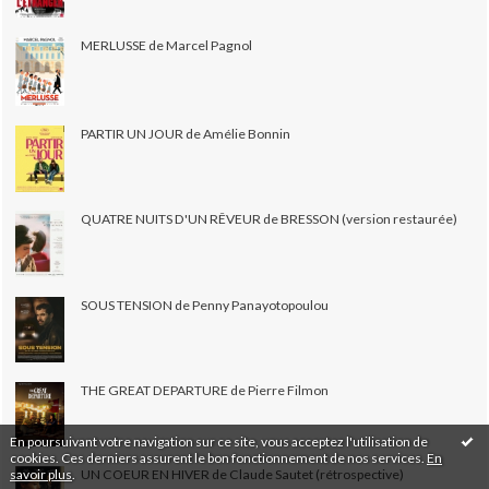
MERLUSSE de Marcel Pagnol
PARTIR UN JOUR de Amélie Bonnin
QUATRE NUITS D'UN RÊVEUR de BRESSON (version restaurée)
SOUS TENSION de Penny Panayotopoulou
THE GREAT DEPARTURE de Pierre Filmon
En poursuivant votre navigation sur ce site, vous acceptez l'utilisation de
cookies. Ces derniers assurent le bon fonctionnement de nos services.
En
savoir plus
.
UN COEUR EN HIVER de Claude Sautet (rétrospective)