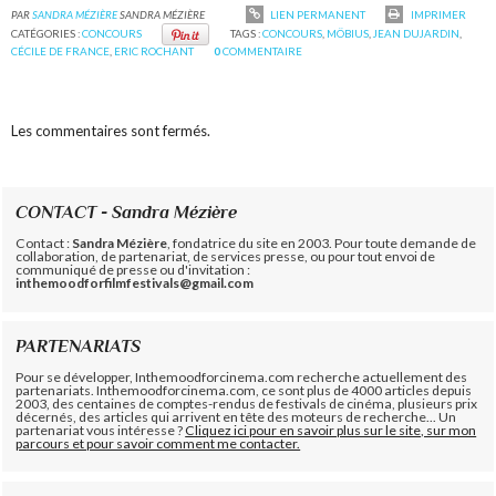
PAR
SANDRA MÉZIÈRE
SANDRA MÉZIÈRE
LIEN PERMANENT
IMPRIMER
CATÉGORIES :
CONCOURS
TAGS :
CONCOURS
,
MÖBIUS
,
JEAN DUJARDIN
,
CÉCILE DE FRANCE
,
ERIC ROCHANT
0
COMMENTAIRE
Les commentaires sont fermés.
CONTACT - Sandra Mézière
Contact :
Sandra Mézière
, fondatrice du site en 2003. Pour toute demande de
collaboration, de partenariat, de services presse, ou pour tout envoi de
communiqué de presse ou d'invitation :
inthemoodforfilmfestivals@gmail.com
PARTENARIATS
Pour se développer, Inthemoodforcinema.com recherche actuellement des
partenariats. Inthemoodforcinema.com, ce sont plus de 4000 articles depuis
2003, des centaines de comptes-rendus de festivals de cinéma, plusieurs prix
décernés, des articles qui arrivent en tête des moteurs de recherche... Un
partenariat vous intéresse ?
Cliquez ici pour en savoir plus sur le site, sur mon
parcours et pour savoir comment me contacter.