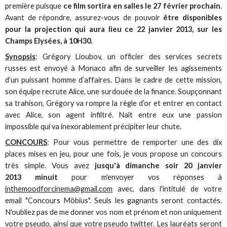
première puisque
ce film sortira en salles le 27 février prochain
.
Avant de répondre, assurez-vous de pouvoir
être disponibles
pour la projection qui aura lieu ce 22 janvier 2013, sur les
Champs Elysées, à 10H30.
Synopsis
: Grégory Lioubov, un officier des services secrets
russes est envoyé à Monaco afin de surveiller les agissements
d’un puissant homme d’affaires. Dans le cadre de cette mission,
son équipe recrute Alice, une surdouée de la finance. Soupçonnant
sa trahison, Grégory va rompre la règle d’or et entrer en contact
avec Alice, son agent infiltré. Naît entre eux une passion
impossible qui va inexorablement précipiter leur chute.
CONCOURS
: Pour vous permettre de remporter une des dix
places mises en jeu, pour une fois, je vous propose un concours
très simple. Vous avez
jusqu'à dimanche soir 20 janvier
2013 minuit
pour m'envoyer vos réponses à
inthemoodforcinema@gmail.com
avec, dans l'intitulé de votre
email "Concours Möbius". Seuls les gagnants seront contactés.
N'oubliez pas de me donner vos nom et prénom et non uniquement
votre pseudo, ainsi que votre pseudo twitter. Les lauréats seront