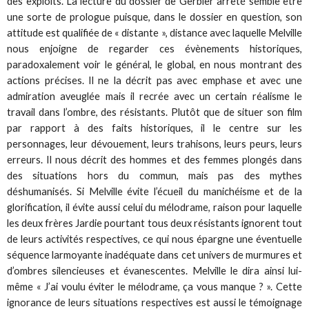
des exploits. La lecture du dossier de Gerbier arrêté semble être
une sorte de prologue puisque, dans le dossier en question, son
attitude est qualifiée de « distante », distance avec laquelle Melville
nous enjoigne de regarder ces évènements historiques,
paradoxalement voir le général, le global, en nous montrant des
actions précises. Il ne la décrit pas avec emphase et avec une
admiration aveuglée mais il recrée avec un certain réalisme le
travail dans l’ombre, des résistants. Plutôt que de situer son film
par rapport à des faits historiques, il le centre sur les
personnages, leur dévouement, leurs trahisons, leurs peurs, leurs
erreurs. Il nous décrit des hommes et des femmes plongés dans
des situations hors du commun, mais pas des mythes
déshumanisés. Si Melville évite l’écueil du manichéisme et de la
glorification, il évite aussi celui du mélodrame, raison pour laquelle
les deux frères Jardie pourtant tous deux résistants ignorent tout
de leurs activités respectives, ce qui nous épargne une éventuelle
séquence larmoyante inadéquate dans cet univers de murmures et
d’ombres silencieuses et évanescentes. Melville le dira ainsi lui-
même « J’ai voulu éviter le mélodrame, ça vous manque ? ». Cette
ignorance de leurs situations respectives est aussi le témoignage