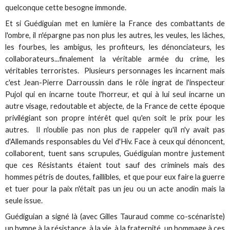
quelconque cette besogne immonde.
Et si Guédiguian met en lumière la France des combattants de
l'ombre, il n'épargne pas non plus les autres, les veules, les lâches,
les fourbes, les ambigus, les profiteurs, les dénonciateurs, les
collaborateurs...finalement la véritable armée du crime, les
véritables terroristes. Plusieurs personnages les incarnent mais
c'est Jean-Pierre Darroussin dans le rôle ingrat de l'inspecteur
Pujol qui en incarne toute l'horreur, et qui à lui seul incarne un
autre visage, redoutable et abjecte, de la France de cette époque
privilégiant son propre intérêt quel qu'en soit le prix pour les
autres. Il n'oublie pas non plus de rappeler qu'il n'y avait pas
d'Allemands responsables du Vel d'Hiv. Face à ceux qui dénoncent,
collaborent, tuent sans scrupules, Guédiguian montre justement
que ces Résistants étaient tout sauf des criminels mais des
hommes pétris de doutes, faillibles, et que pour eux faire la guerre
et tuer pour la paix n'était pas un jeu ou un acte anodin mais la
seule issue.
Guédiguian a signé là (avec Gilles Tauraud comme co-scénariste)
un hymne à la résistance, à la vie, à la fraternité, un hommage à ces