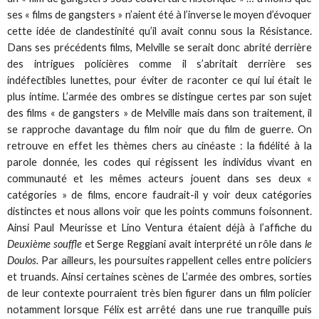
ses « films de gangsters » n’aient été à l’inverse le moyen d’évoquer
cette idée de clandestinité qu’il avait connu sous la Résistance.
Dans ses précédents films, Melville se serait donc abrité derrière
des intrigues policières comme il s’abritait derrière ses
indéfectibles lunettes, pour éviter de raconter ce qui lui était le
plus intime. L’armée des ombres se distingue certes par son sujet
des films « de gangsters » de Melville mais dans son traitement, il
se rapproche davantage du film noir que du film de guerre. On
retrouve en effet les thèmes chers au cinéaste : la fidélité à la
parole donnée, les codes qui régissent les individus vivant en
communauté et les mêmes acteurs jouent dans ses deux «
catégories » de films, encore faudrait-il y voir deux catégories
distinctes et nous allons voir que les points communs foisonnent.
Ainsi Paul Meurisse et Lino Ventura étaient déjà à l’affiche du
Deuxième souffle
et Serge Reggiani avait interprété un rôle dans
le
Doulos.
Par ailleurs, les poursuites rappellent celles entre policiers
et truands. Ainsi certaines scènes de L’armée des ombres, sorties
de leur contexte pourraient très bien figurer dans un film policier
notamment lorsque Félix est arrêté dans une rue tranquille puis