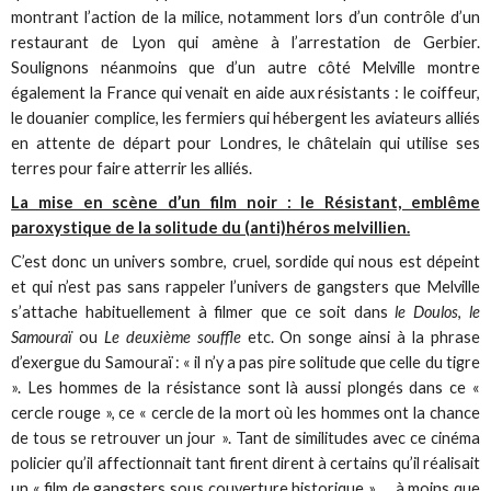
montrant l’action de la milice, notamment lors d’un contrôle d’un
restaurant de Lyon qui amène à l’arrestation de Gerbier.
Soulignons néanmoins que d’un autre côté Melville montre
également la France qui venait en aide aux résistants : le coiffeur,
le douanier complice, les fermiers qui hébergent les aviateurs alliés
en attente de départ pour Londres, le châtelain qui utilise ses
terres pour faire atterrir les alliés.
La mise en scène d’un film noir : le Résistant, emblême
paroxystique de la solitude du (anti)héros melvillien.
C’est donc un univers sombre, cruel, sordide qui nous est dépeint
et qui n’est pas sans rappeler l’univers de gangsters que Melville
s’attache habituellement à filmer que ce soit dans
le Doulos
,
le
Samouraï
ou
Le deuxième souffle
etc. On songe ainsi à la phrase
d’exergue du Samouraï : « il n’y a pas pire solitude que celle du tigre
». Les hommes de la résistance sont là aussi plongés dans ce «
cercle rouge », ce « cercle de la mort où les hommes ont la chance
de tous se retrouver un jour ». Tant de similitudes avec ce cinéma
policier qu’il affectionnait tant firent dirent à certains qu’il réalisait
un « film de gangsters sous couverture historique » … à moins que