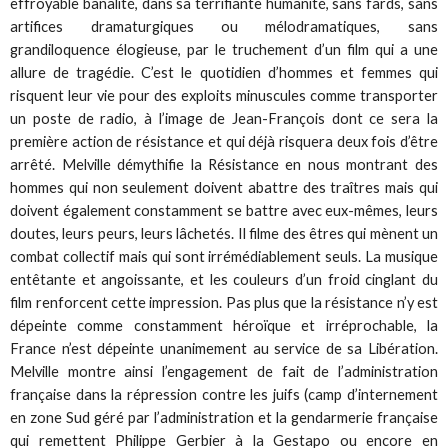
effroyable banalité, dans sa terrifiante humanité, sans fards, sans
artifices dramaturgiques ou mélodramatiques, sans
grandiloquence élogieuse, par le truchement d’un film qui a une
allure de tragédie. C’est le quotidien d’hommes et femmes qui
risquent leur vie pour des exploits minuscules comme transporter
un poste de radio, à l’image de Jean-François dont ce sera la
première action de résistance et qui déjà risquera deux fois d’être
arrêté. Melville démythifie la Résistance en nous montrant des
hommes qui non seulement doivent abattre des traîtres mais qui
doivent également constamment se battre avec eux-mêmes, leurs
doutes, leurs peurs, leurs lâchetés. Il filme des êtres qui mènent un
combat collectif mais qui sont irrémédiablement seuls. La musique
entêtante et angoissante, et les couleurs d’un froid cinglant du
film renforcent cette impression. Pas plus que la résistance n’y est
dépeinte comme constamment héroïque et irréprochable, la
France n’est dépeinte unanimement au service de sa Libération.
Melville montre ainsi l’engagement de fait de l’administration
française dans la répression contre les juifs (camp d’internement
en zone Sud géré par l’administration et la gendarmerie française
qui remettent Philippe Gerbier à la Gestapo ou encore en