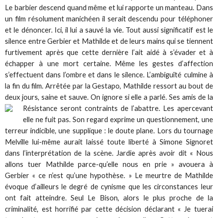
Le barbier descend quand même et lui rapporte un manteau. Dans
un film résolument manichéen il serait descendu pour téléphoner
et le dénoncer. Ici, il lui a sauvé la vie. Tout aussi significatif est le
silence entre Gerbier et Mathilde et de leurs mains qui se tiennent
furtivement après que cette dernière l’ait aidé à s’évader et à
échapper à une mort certaine. Même les gestes d’affection
s’effectuent dans l’ombre et dans le silence. L’ambiguïté culmine à
la fin du film. Arrêtée par la Gestapo, Mathilde ressort au bout de
deux jours, saine et sauve. On ignore si elle a parlé. Ses amis de
la
Résistance seront contraints de l’abattre. Les apercevant
elle ne fuit pas. Son regard exprime un questionnement, une
terreur indicible, une supplique : le doute plane. Lors du tournage
Melville lui-même aurait laissé toute liberté à Simone Signoret
dans l’interprétation de la scène. Jardie après avoir dit « Nous
allons tuer Mathilde parce-qu’elle nous en prie » avouera à
Gerbier « ce n’est qu’une hypothèse. » Le meurtre de Mathilde
évoque d’ailleurs le degré de cynisme que les circonstances leur
ont fait atteindre. Seul Le Bison, alors le plus proche de la
criminalité, est horrifié par cette décision déclarant « Je tuerai