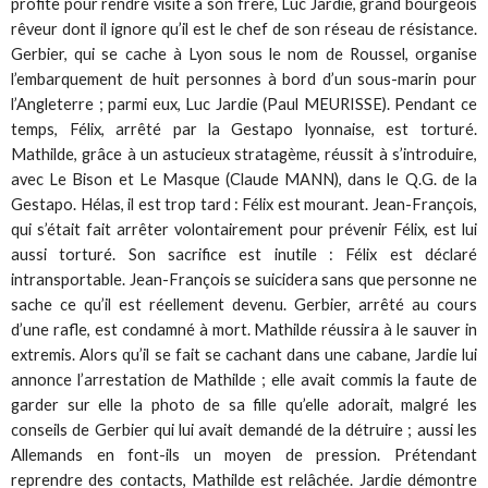
profite pour rendre visite à son frère, Luc Jardie, grand bourgeois
rêveur dont il ignore qu’il est le chef de son réseau de résistance.
Gerbier, qui se cache à Lyon sous le nom de Roussel, organise
l’embarquement de huit personnes à bord d’un sous-marin pour
l’Angleterre ; parmi eux, Luc Jardie (Paul MEURISSE). Pendant ce
temps, Félix, arrêté par la Gestapo lyonnaise, est torturé.
Mathilde, grâce à un astucieux stratagème, réussit à s’introduire,
avec Le Bison et Le Masque (Claude MANN), dans le Q.G. de la
Gestapo. Hélas, il est trop tard : Félix est mourant. Jean-François,
qui s’était fait arrêter volontairement pour prévenir Félix, est lui
aussi torturé. Son sacrifice est inutile : Félix est déclaré
intransportable. Jean-François se suicidera sans que personne ne
sache ce qu’il est réellement devenu. Gerbier, arrêté au cours
d’une rafle, est condamné à mort. Mathilde réussira à le sauver in
extremis. Alors qu’il se fait se cachant dans une cabane, Jardie lui
annonce l’arrestation de Mathilde ; elle avait commis la faute de
garder sur elle la photo de sa fille qu’elle adorait, malgré les
conseils de Gerbier qui lui avait demandé de la détruire ; aussi les
Allemands en font-ils un moyen de pression. Prétendant
reprendre des contacts, Mathilde est relâchée. Jardie démontre