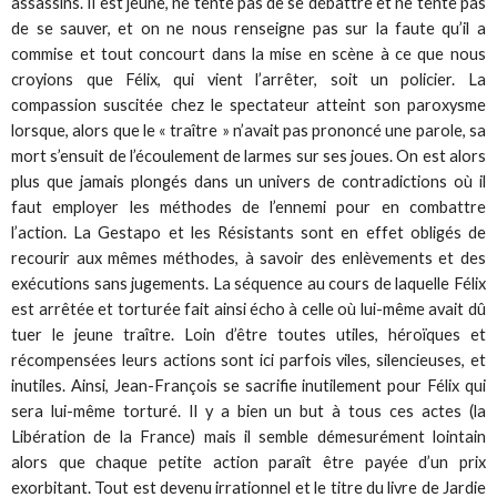
assassins. Il est jeune, ne tente pas de se débattre et ne tente pas
de se sauver, et on ne nous renseigne pas sur la faute qu’il a
commise et tout concourt dans la mise en scène à ce que nous
croyions que Félix, qui vient l’arrêter, soit un policier. La
compassion suscitée chez le spectateur atteint son paroxysme
lorsque, alors que le « traître » n’avait pas prononcé une parole, sa
mort s’ensuit de l’écoulement de larmes sur ses joues. On est alors
plus que jamais plongés dans un univers de contradictions où il
faut employer les méthodes de l’ennemi pour en combattre
l’action. La Gestapo et les Résistants sont en effet obligés de
recourir aux mêmes méthodes, à savoir des enlèvements et des
exécutions sans jugements. La séquence au cours de laquelle Félix
est arrêtée et torturée fait ainsi écho à celle où lui-même avait dû
tuer le jeune traître. Loin d’être toutes utiles, héroïques et
récompensées leurs actions sont ici parfois viles, silencieuses, et
inutiles. Ainsi, Jean-François se sacrifie inutilement pour Félix qui
sera lui-même torturé. Il y a bien un but à tous ces actes (la
Libération de la France) mais il semble démesurément lointain
alors que chaque petite action paraît être payée d’un prix
exorbitant. Tout est devenu irrationnel et le titre du livre de Jardie