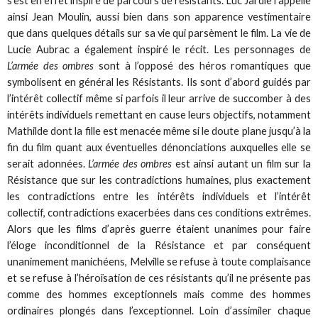
s’est en effet inspiré de parcours de résistants. Luc Jardie rappelle
ainsi Jean Moulin, aussi bien dans son apparence vestimentaire
que dans quelques détails sur sa vie qui parsèment le film. La vie de
Lucie Aubrac a également inspiré le récit. Les personnages de
L’armée des ombres
sont à l’opposé des héros romantiques que
symbolisent en général les Résistants. Ils sont d’abord guidés par
l’intérêt collectif même si parfois il leur arrive de succomber à des
intérêts individuels remettant en cause leurs objectifs, notamment
Mathilde dont la fille est menacée même si le doute plane jusqu’à la
fin du film quant aux éventuelles dénonciations auxquelles elle se
serait adonnées.
L’armée des ombres
est ainsi autant un film sur la
Résistance que sur les contradictions humaines, plus exactement
les contradictions entre les intérêts individuels et l’intérêt
collectif, contradictions exacerbées dans ces conditions extrêmes.
Alors que les films d’après guerre étaient unanimes pour faire
l’éloge inconditionnel de la Résistance et par conséquent
unanimement manichéens, Melville se refuse à toute complaisance
et se refuse à l’héroïsation de ces résistants qu’il ne présente pas
comme des hommes exceptionnels mais comme des hommes
ordinaires plongés dans l’exceptionnel. Loin d’assimiler chaque