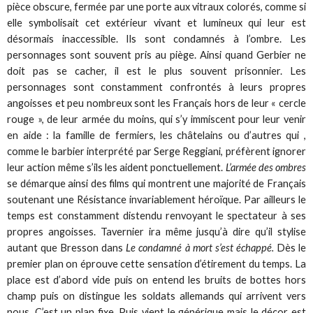
pièce obscure, fermée par une porte aux vitraux colorés, comme si
elle symbolisait cet extérieur vivant et lumineux qui leur est
désormais inaccessible. Ils sont condamnés à l’ombre. Les
personnages sont souvent pris au piège. Ainsi quand Gerbier ne
doit pas se cacher, il est le plus souvent prisonnier. Les
personnages sont constamment confrontés à leurs propres
angoisses et peu nombreux sont les Français hors de leur « cercle
rouge », de leur armée du moins, qui s’y immiscent pour leur venir
en aide : la famille de fermiers, les châtelains ou d’autres qui ,
comme le barbier interprété par Serge Reggiani, préfèrent ignorer
leur action même s’ils les aident ponctuellement.
L’armée des ombres
se démarque ainsi des films qui montrent une majorité de Français
soutenant une Résistance invariablement héroïque. Par ailleurs le
temps est constamment distendu renvoyant le spectateur à ses
propres angoisses. Tavernier ira même jusqu’à dire qu’il stylise
autant que Bresson dans
Le condamné à mort s’est échappé.
Dès le
premier plan on éprouve cette sensation d’étirement du temps. La
place est d’abord vide puis on entend les bruits de bottes hors
champ puis on distingue les soldats allemands qui arrivent vers
nous. C’est un plan fixe. Puis vient le générique mais le décor est