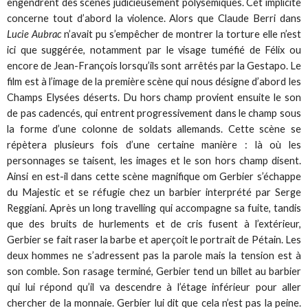
engendrent des scènes judicieusement polysémiques. Cet implicite
concerne tout d’abord la violence. Alors que Claude Berri dans
Lucie Aubrac
n’avait pu s’empêcher de montrer la torture elle n’est
ici que suggérée, notamment par le visage tuméfié de Félix ou
encore de Jean-François lorsqu’ils sont arrêtés par la Gestapo. Le
film est à l’image de la première scène qui nous désigne d’abord les
Champs Elysées déserts. Du hors champ provient ensuite le son
de pas cadencés, qui entrent progressivement dans le champ sous
la forme d’une colonne de soldats allemands. Cette scène se
répètera plusieurs fois d’une certaine manière : là où les
personnages se taisent, les images et le son hors champ disent.
Ainsi en est-il dans cette scène magnifique om Gerbier s’échappe
du Majestic et se réfugie chez un barbier interprété par Serge
Reggiani. Après un long travelling qui accompagne sa fuite, tandis
que des bruits de hurlements et de cris fusent à l’extérieur,
Gerbier se fait raser la barbe et aperçoit le portrait de Pétain. Les
deux hommes ne s’adressent pas la parole mais la tension est à
son comble. Son rasage terminé, Gerbier tend un billet au barbier
qui lui répond qu’il va descendre à l’étage inférieur pour aller
chercher de la monnaie. Gerbier lui dit que cela n’est pas la peine.