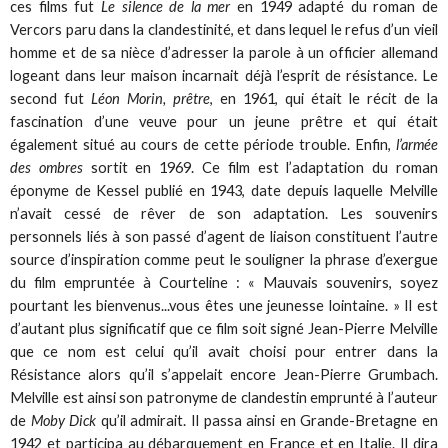
ces films fut
Le silence de la mer
en 1949 adapté du roman de
Vercors paru dans la clandestinité, et dans lequel le refus d’un vieil
homme et de sa nièce d’adresser la parole à un officier allemand
logeant dans leur maison incarnait déjà l’esprit de résistance. Le
second fut
Léon Morin, prêtre
, en 1961, qui était le récit de la
fascination d’une veuve pour un jeune prêtre et qui était
également situé au cours de cette période trouble. Enfin,
l’armée
des ombres
sortit en 1969. Ce film est l’adaptation du roman
éponyme de Kessel publié en 1943, date depuis laquelle Melville
n’avait cessé de rêver de son adaptation. Les souvenirs
personnels liés à son passé d’agent de liaison constituent l’autre
source d’inspiration comme peut le souligner la phrase d’exergue
du film empruntée à Courteline : « Mauvais souvenirs, soyez
pourtant les bienvenus...vous êtes une jeunesse lointaine. » Il est
d’autant plus significatif que ce film soit signé Jean-Pierre Melville
que ce nom est celui qu’il avait choisi pour entrer dans la
Résistance alors qu’il s’appelait encore Jean-Pierre Grumbach.
Melville est ainsi son patronyme de clandestin emprunté à l’auteur
de
Moby Dick
qu’il admirait. Il passa ainsi en Grande-Bretagne en
1942 et participa au débarquement en France et en Italie. Il dira