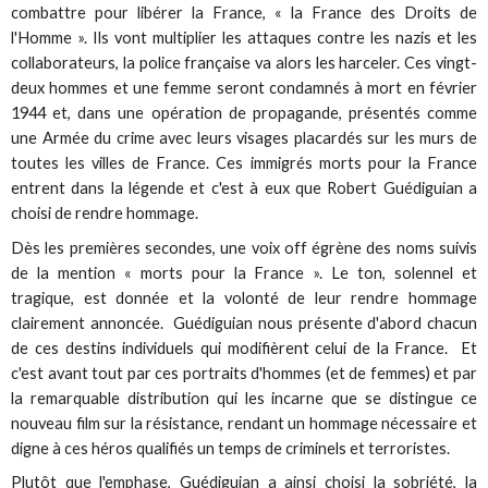
combattre pour libérer la France, « la France des Droits de
l'Homme ». Ils vont multiplier les attaques contre les nazis et les
collaborateurs, la police française va alors les harceler. Ces vingt-
deux hommes et une femme seront condamnés à mort en février
1944 et, dans une opération de propagande, présentés comme
une Armée du crime avec leurs visages placardés sur les murs de
toutes les villes de France. Ces immigrés morts pour la France
entrent dans la légende et c'est à eux que Robert Guédiguian a
choisi de rendre hommage.
Dès les premières secondes, une voix off égrène des noms suivis
de la mention « morts pour la France ». Le ton, solennel et
tragique, est donnée et la volonté de leur rendre hommage
clairement annoncée. Guédiguian nous présente d'abord chacun
de ces destins individuels qui modifièrent celui de la France. Et
c'est avant tout par ces portraits d'hommes (et de femmes) et par
la remarquable distribution qui les incarne que se distingue ce
nouveau film sur la résistance, rendant un hommage nécessaire et
digne à ces héros qualifiés un temps de criminels et terroristes.
Plutôt que l'emphase, Guédiguian a ainsi choisi la sobriété, la