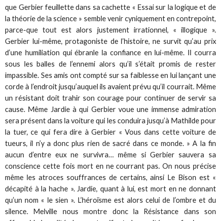
que Gerbier feuillette dans sa cachette « Essai sur la logique et de
la théorie de la science » semble venir cyniquement en contrepoint,
parce-que tout est alors justement irrationnel, « illogique ».
Gerbier lui-même, protagoniste de l’histoire, ne survit qu’au prix
d’une humiliation qui ébranle la confiance en lui-même. Il courra
sous les balles de l’ennemi alors qu’il s’était promis de rester
impassible. Ses amis ont compté sur sa faiblesse en lui lançant une
corde à l’endroit jusqu’auquel ils avaient prévu qu’il courrait. Même
un résistant doit trahir son courage pour continuer de servir sa
cause. Même Jardie à qui Gerbier voue une immense admiration
sera présent dans la voiture qui les conduira jusqu’à Mathilde pour
la tuer, ce qui fera dire à Gerbier « Vous dans cette voiture de
tueurs, il n’y a donc plus rien de sacré dans ce monde. » A la fin
aucun d’entre eux ne survivra… même si Gerbier sauvera sa
conscience cette fois mort en ne courrant pas. On nous précise
même les atroces souffrances de certains, ainsi Le Bison est «
décapité à la hache ». Jardie, quant à lui, est mort en ne donnant
qu’un nom « le sien ». L’héroïsme est alors celui de l’ombre et du
silence. Melville nous montre donc la Résistance dans son