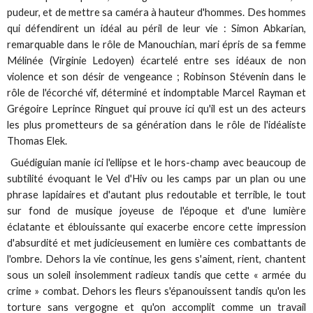
pudeur, et de mettre sa caméra à hauteur d'hommes. Des hommes
qui défendirent un idéal au péril de leur vie : Simon Abkarian,
remarquable dans le rôle de Manouchian, mari épris de sa femme
Mélinée (Virginie Ledoyen) écartelé entre ses idéaux de non
violence et son désir de vengeance ; Robinson Stévenin dans le
rôle de l'écorché vif, déterminé et indomptable Marcel Rayman et
Grégoire Leprince Ringuet qui prouve ici qu'il est un des acteurs
les plus prometteurs de sa génération dans le rôle de l'idéaliste
Thomas Elek.
Guédiguian manie ici l'ellipse et le hors-champ avec beaucoup de
subtilité évoquant le Vel d'Hiv ou les camps par un plan ou une
phrase lapidaires et d'autant plus redoutable et terrible, le tout
sur fond de musique joyeuse de l'époque et d'une lumière
éclatante et éblouissante qui exacerbe encore cette impression
d'absurdité et met judicieusement en lumière ces combattants de
l'ombre. Dehors la vie continue, les gens s'aiment, rient, chantent
sous un soleil insolemment radieux tandis que cette « armée du
crime » combat. Dehors les fleurs s'épanouissent tandis qu'on les
torture sans vergogne et qu'on accomplit comme un travail