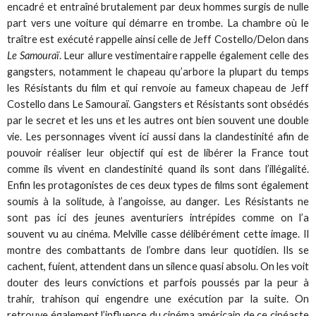
encadré et entraîné brutalement par deux hommes surgis de nulle
part vers une voiture qui démarre en trombe. La chambre où le
traître est exécuté rappelle ainsi celle de Jeff Costello/Delon dans
Le Samouraï
. Leur allure vestimentaire rappelle également celle des
gangsters, notamment le chapeau qu’arbore la plupart du temps
les Résistants du film et qui renvoie au fameux chapeau de Jeff
Costello dans Le Samouraï. Gangsters et Résistants sont obsédés
par le secret et les uns et les autres ont bien souvent une double
vie. Les personnages vivent ici aussi dans la clandestinité afin de
pouvoir réaliser leur objectif qui est de libérer la France tout
comme ils vivent en clandestinité quand ils sont dans l’illégalité.
Enfin les protagonistes de ces deux types de films sont également
soumis à la solitude, à l’angoisse, au danger. Les Résistants ne
sont pas ici des jeunes aventuriers intrépides comme on l’a
souvent vu au cinéma. Melville casse délibérément cette image. Il
montre des combattants de l’ombre dans leur quotidien. Ils se
cachent, fuient, attendent dans un silence quasi absolu. On les voit
douter des leurs convictions et parfois poussés par la peur à
trahir, trahison qui engendre une exécution par la suite. On
retrouve également l’influence du cinéma américain de ce cinéaste