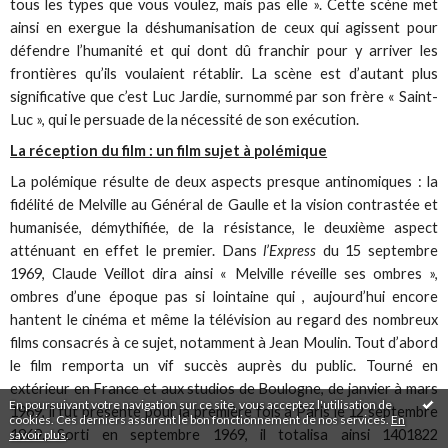
tous les types que vous voulez, mais pas elle ». Cette scène met
ainsi en exergue la déshumanisation de ceux qui agissent pour
défendre l’humanité et qui dont dû franchir pour y arriver les
frontières qu’ils voulaient rétablir. La scène est d’autant plus
significative que c’est Luc Jardie, surnommé par son frère « Saint-
Luc », qui le persuade de la nécessité de son exécution.
La réception du film : un film sujet à polémique
La polémique résulte de deux aspects presque antinomiques : la
fidélité de Melville au Général de Gaulle et la vision contrastée et
humanisée, démythifiée, de la résistance, le deuxième aspect
atténuant en effet le premier. Dans
l’Express
du 15 septembre
1969, Claude Veillot dira ainsi « Melville réveille ses ombres »,
ombres d’une époque pas si lointaine qui , aujourd’hui encore
hantent le cinéma et même la télévision au regard des nombreux
films consacrés à ce sujet, notamment à Jean Moulin. Tout d’abord
le film remporta un vif succès auprès du public. Tourné en
extérieur en France et aux studios de Boulogne, de janvier à mars
En poursuivant votre navigation sur ce site, vous acceptez l'utilisation de
1969, il fut présenté pour la première fois à Paris le 12 septembre
cookies. Ces derniers assurent le bon fonctionnement de nos services.
En
1969. Sorti en septembre 1969, il totalisa ainsi 1401822
savoir plus
.