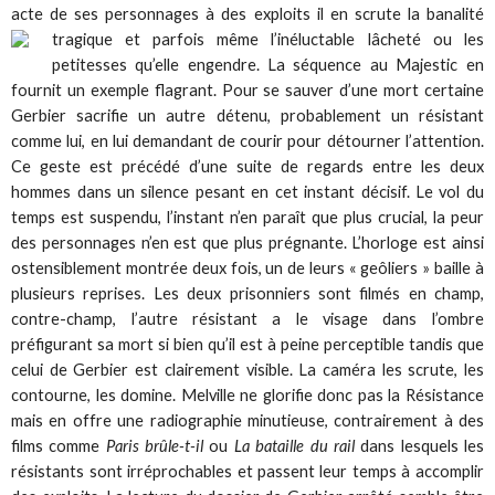
acte de ses personnages à des exploits il en scrute la banalité
tragique et parfois même l’inéluctable lâcheté ou les
petitesses qu’elle engendre. La séquence au Majestic en
fournit un exemple flagrant. Pour se sauver d’une mort certaine
Gerbier sacrifie un autre détenu, probablement un résistant
comme lui, en lui demandant de courir pour détourner l’attention.
Ce geste est précédé d’une suite de regards entre les deux
hommes dans un silence pesant en cet instant décisif. Le vol du
temps est suspendu, l’instant n’en paraît que plus crucial, la peur
des personnages n’en est que plus prégnante. L’horloge est ainsi
ostensiblement montrée deux fois, un de leurs « geôliers » baille à
plusieurs reprises. Les deux prisonniers sont filmés en champ,
contre-champ, l’autre résistant a le visage dans l’ombre
préfigurant sa mort si bien qu’il est à peine perceptible tandis que
celui de Gerbier est clairement visible. La caméra les scrute, les
contourne, les domine. Melville ne glorifie donc pas la Résistance
mais en offre une radiographie minutieuse, contrairement à des
films comme
Paris brûle-t-il
ou
La bataille du rail
dans lesquels les
résistants sont irréprochables et passent leur temps à accomplir