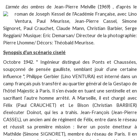
L'armée des ombres
de Jean-Pierre Melville (1969) , d'après le
roman de Joseph Kessel de l'Académie Française,
avec Lino
Ventura, Paul Meurisse, Jean-Pierre Cassel, Simone
Signoret, Paul Crauchet, Claude Mann, Christian Barbier, Serge
Reggiani/ Musique: Eric Demarsan/ Directeur de la photographie:
Pierre Lhomme/ Décors: Théobald Meurisse.
Synopsis d’un scénario ciselé
Octobre 1942. " Ingénieur distingué des Ponts et Chaussées,
soupçonné de pensée gaulliste, semblant jouir d’une certaine
influence ", Philippe Gerbier (Lino VENTURA) est interné dans un
camp français puis transféré au quartier général de la Gestapo de
l’hôtel Majestic à Paris. Il s’en évade en tuant une sentinelle et en
sacrifiant l’autre homme arrêté. A Marseille, il est chargé avec
Félix (Paul CRAUCHET) et Le Bison (Christian BARBIER)
d’exécuter Doinot, qui les a trahis. Jean-François (Jean-Pierre
CASSEL), un ancien ami de régiment de Félix, entre dans le réseau
et réussit sa première mission : livrer un poste émetteur à
Mathilde (Simone SIGNORET), membre du réseau de Paris. Il en